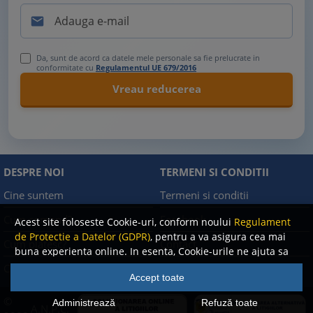

Da, sunt de acord ca datele mele personale sa fie prelucrate in
conformitate cu
Regulamentul UE 679/2016
DESPRE NOI
TERMENI SI CONDITII
Cine suntem
Termeni si conditii
Cum comand?
Facebook
Acest site foloseste Cookie-uri, conform noului
Regulament
de Protectie a Datelor (GDPR)
, pentru a va asigura cea mai
Cum platesc?
Contact
buna experienta online. In esenta, Cookie-urile ne ajuta sa
imbunatatim continutul de pe site, oferindu-va dvs.,
Cum returnez
Politica de confidentialitate
Accept toate
cititorul, o experienta online personalizata si mult mai
rapida. Ele sunt folosite doar de site-ul nostru si partenerii
©
Administrează
Refuză toate
A.N.P.C.
nostri de incredere. Click
AICI
pentru detalii despre politica