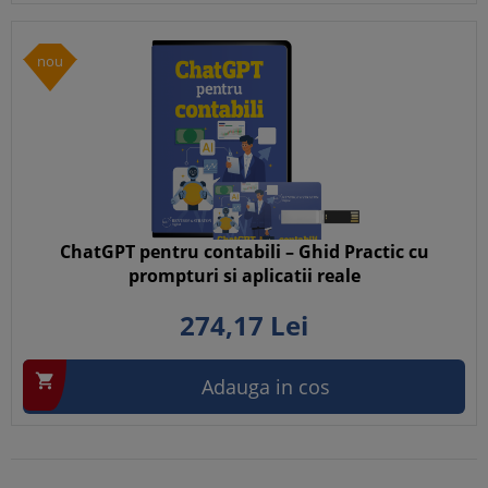
nou
ChatGPT pentru contabili – Ghid Practic cu
prompturi si aplicatii reale
274,
17
Lei

Adauga in cos