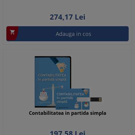
274,
17
Lei

Adauga in cos
Contabilitatea in partida simpla
197,
58
Lei