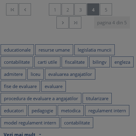


1
2
3
4
5
pagina 4 din 5


educationale
resurse umane
legislatia muncii
contabilitate
carti utile
fiscalitate
bilingv
engleza
admitere
liceu
evaluarea angajatilor
fise de evaluare
evaluare
procedura de evaluare a angajatilor
titularizare
educatori
pedagogie
metodica
regulament intern
model regulament intern
contabilitate
Vezi mai mult
arrow_drop_down