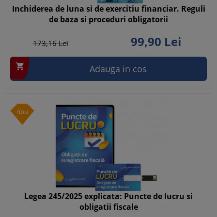
Inchiderea de luna si de exercitiu financiar. Reguli
de baza si proceduri obligatorii
99,
90
Lei
173,
16
Lei

Adauga in cos
nou
Legea 245/2025 explicata: Puncte de lucru si
obligatii fiscale