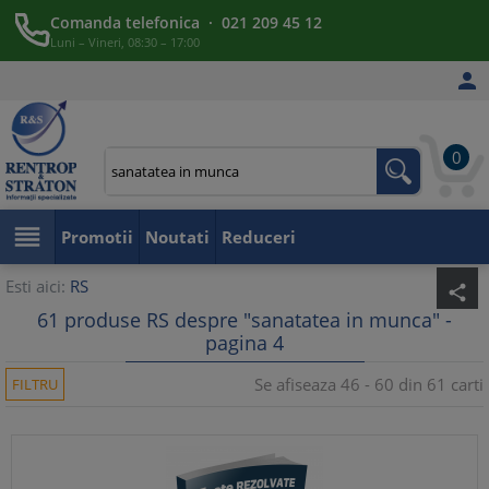
Comanda telefonica · 021 209 45 12
Luni – Vineri, 08:30 – 17:00

0

Promotii
Noutati
Reduceri
Esti aici:
RS
share
61 produse RS despre "sanatatea in munca" -
pagina 4
Se afiseaza 46 - 60 din 61 carti
FILTRU