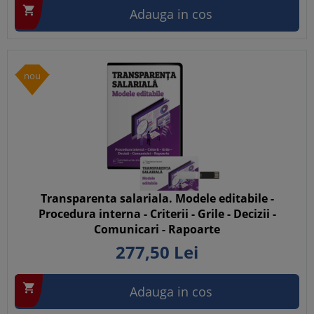

Adauga in cos
nou
Transparenta salariala. Modele editabile -
Procedura interna - Criterii - Grile - Decizii -
Comunicari - Rapoarte
277,
50
Lei

Adauga in cos