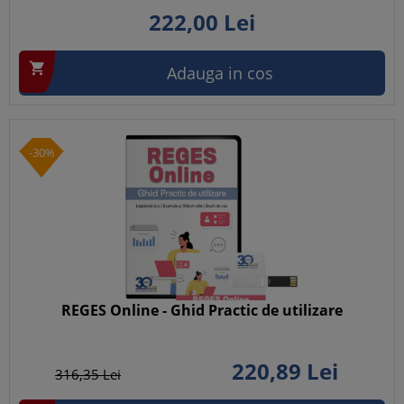
222,
00
Lei

Adauga in cos
-30%
REGES Online - Ghid Practic de utilizare
220,
89
Lei
316,
35
Lei