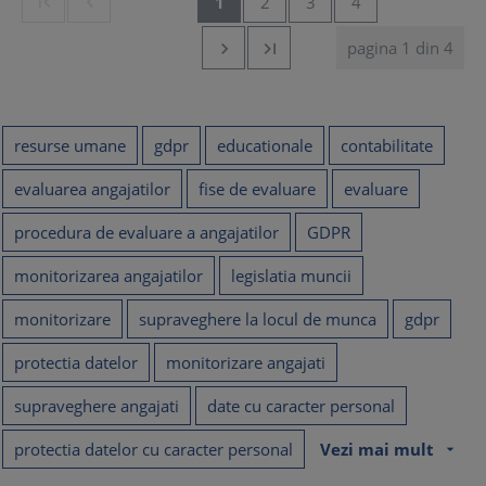


1
2
3
4
pagina 1 din 4


resurse umane
gdpr
educationale
contabilitate
evaluarea angajatilor
fise de evaluare
evaluare
procedura de evaluare a angajatilor
GDPR
monitorizarea angajatilor
legislatia muncii
monitorizare
supraveghere la locul de munca
gdpr
protectia datelor
monitorizare angajati
supraveghere angajati
date cu caracter personal
protectia datelor cu caracter personal
Vezi mai mult
arrow_drop_down