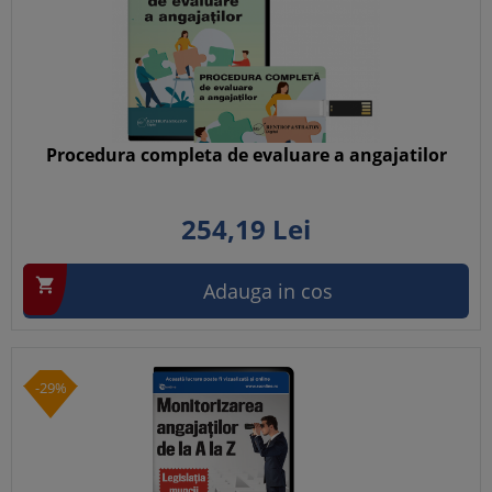
Procedura completa de evaluare a angajatilor
254,
19
Lei

Adauga in cos
-29%