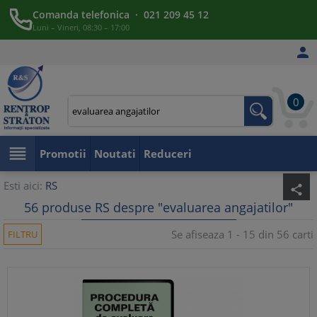
Comanda telefonica · 021 209 45 12
Luni – Vineri, 08:30 – 17:00

0

Promotii
Noutati
Reduceri
Esti aici:
RS
share
56 produse RS despre "evaluarea angajatilor"
Se afiseaza 1 - 15 din 56 carti
FILTRU