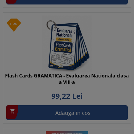
nou
Flash Cards GRAMATICA - Evaluarea Nationala clasa
a VIII-a
99,
22
Lei

Adauga in cos