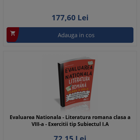
177,
60
Lei

Adauga in cos
Evaluarea Nationala - Literatura romana clasa a
VIII-a - Exercitii tip Subiectul I.A
72,
15
Lei