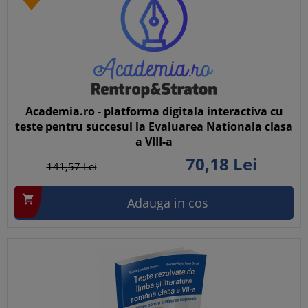
Academia.ro - platforma digitala interactiva cu
teste pentru succesul la Evaluarea Nationala clasa
a VIII-a
70,
18
Lei
141,
57
Lei

Adauga in cos