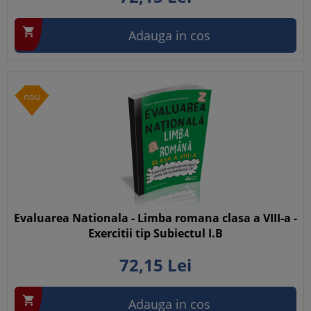

Adauga in cos
nou
Evaluarea Nationala - Limba romana clasa a VIII-a -
Exercitii tip Subiectul I.B
72,
15
Lei

Adauga in cos