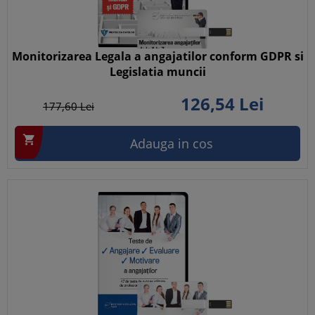
Monitorizarea Legala a angajatilor conform GDPR si
Legislatia muncii
126,
54
Lei
177,
60
Lei

Adauga in cos