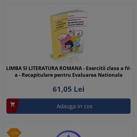
LIMBA SI LITERATURA ROMANA - Exercitii clasa a IV-
a - Recapitulare pentru Evaluarea Nationala
61,
05
Lei

Adauga in cos
-50%