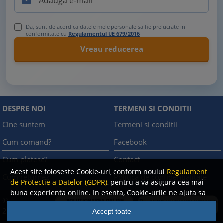

Da, sunt de acord ca datele mele personale sa fie prelucrate in
conformitate cu
Regulamentul UE 679/2016
DESPRE NOI
TERMENI SI CONDITII
Cine suntem
Termeni si conditii
Cum comand?
Facebook
Cum platesc?
Contact
Acest site foloseste Cookie-uri, conform noului
Regulament
Cum returnez
Politica de confidentialitate
de Protectie a Datelor (GDPR)
, pentru a va asigura cea mai
buna experienta online. In esenta, Cookie-urile ne ajuta sa
©
imbunatatim continutul de pe site, oferindu-va dvs.,
A.N.P.C.
2008
Accept toate
cititorul, o experienta online personalizata si mult mai
-