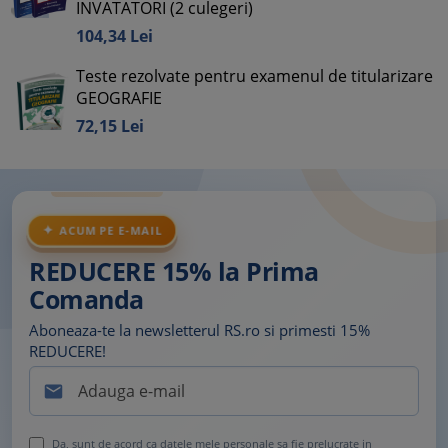
INVATATORI (2 culegeri)
104,
34
Lei
Teste rezolvate pentru examenul de titularizare
GEOGRAFIE
72,
15
Lei
ACUM PE E-MAIL
REDUCERE 15% la Prima
Comanda
Aboneaza-te la newsletterul RS.ro si primesti 15%
REDUCERE!

Da, sunt de acord ca datele mele personale sa fie prelucrate in