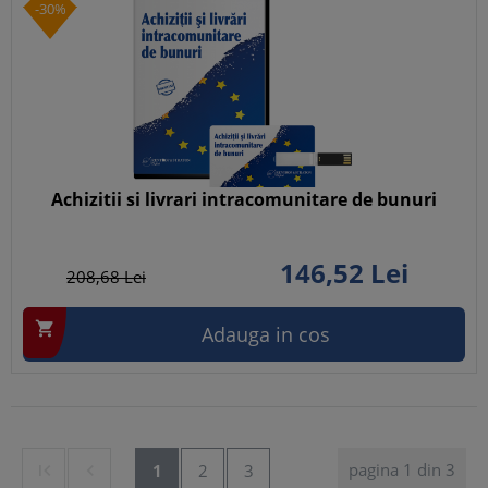
-30%
Achizitii si livrari intracomunitare de bunuri
146,
52
Lei
208,
68
Lei

Adauga in cos
pagina 1 din 3


1
2
3