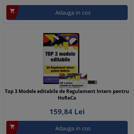

Adauga in cos
Top 3 Modele editabile de Regulament Intern pentru
HoReCa
159,
84
Lei

Adauga in cos