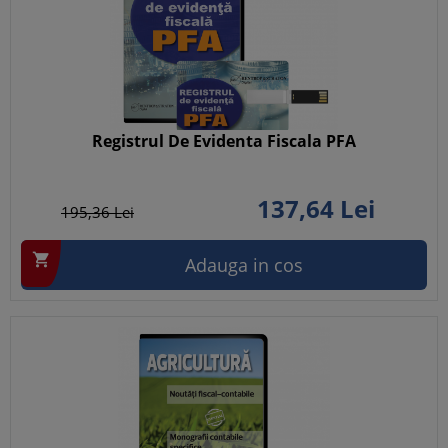
Registrul De Evidenta Fiscala PFA
137,
64
Lei
195,
36
Lei

Adauga in cos