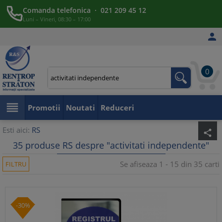
Comanda telefonica · 021 209 45 12
Luni – Vineri, 08:30 – 17:00

0

Promotii
Noutati
Reduceri
Esti aici:
RS
share
35 produse RS despre "activitati independente"
Se afiseaza 1 - 15 din 35 carti
FILTRU
-30%