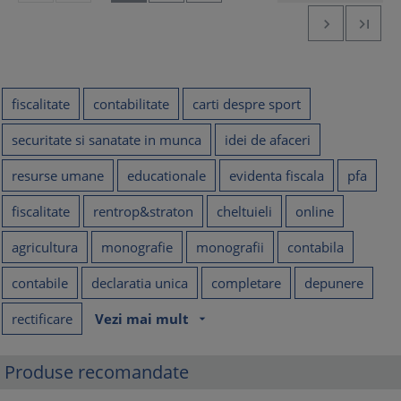


fiscalitate
contabilitate
carti despre sport
securitate si sanatate in munca
idei de afaceri
resurse umane
educationale
evidenta fiscala
pfa
fiscalitate
rentrop&straton
cheltuieli
online
agricultura
monografie
monografii
contabila
contabile
declaratia unica
completare
depunere
rectificare
Vezi mai mult
arrow_drop_down
Produse recomandate