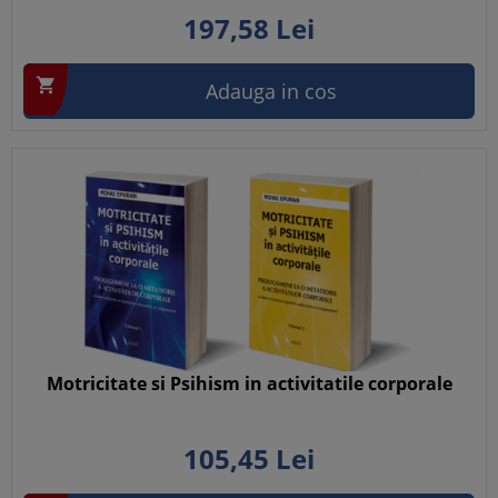
197,
58
Lei

Adauga in cos
Motricitate si Psihism in activitatile corporale
105,
45
Lei