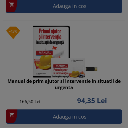

Adauga in cos
-43%
Manual de prim ajutor si interventie in situatii de
urgenta
94,
35
Lei
166,
50
Lei

Adauga in cos