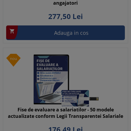
angajatori
277,
50
Lei

Adauga in cos
nou
Fise de evaluare a salariatilor - 50 modele
actualizate conform Legii Transparentei Salariale
176,
49
Lei