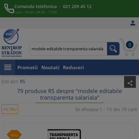
Comanda telefonica · 021 209 45 12
Luni – Vineri, 08:30 – 17:00

0

Promotii
Noutati
Reduceri
Esti aici:
RS
share
79 produse RS despre "modele editabile
transparenta salariala"
Se afiseaza 1 - 15 din 79 carti
FILTRU
nou