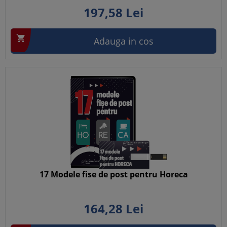
197,
58
Lei

Adauga in cos
17 Modele fise de post pentru Horeca
164,
28
Lei