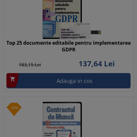
Top 25 documente editabile pentru implementarea
GDPR
137,
64
Lei
183,
15
Lei

Adauga in cos
-20%