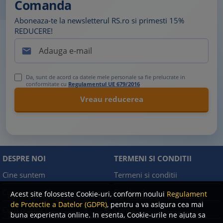
Comanda
Aboneaza-te la newsletterul RS.ro si primesti 15%
REDUCERE!

Da, sunt de acord ca datele mele personale sa fie prelucrate in
conformitate cu
Regulamentul UE 679/2016
DESPRE NOI
TERMENI SI CONDITII
Cine suntem
Termeni si conditii
Cum comand?
Facebook
Acest site foloseste Cookie-uri, conform noului
Regulament
de Protectie a Datelor (GDPR)
, pentru a va asigura cea mai
Cum platesc?
Contact
buna experienta online. In esenta, Cookie-urile ne ajuta sa