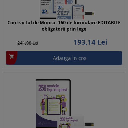
Contractul de Munca. 160 de formulare EDITABILE
obligatorii prin lege
193,
14
Lei
241,
98
Lei

Adauga in cos