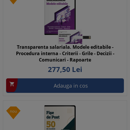
Transparenta salariala. Modele editabile -
Procedura interna - Criterii - Grile - Decizii -
Comunicari - Rapoarte
277,
50
Lei

Adauga in cos
nou