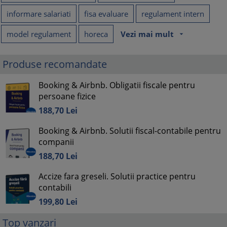
informare salariati
fisa evaluare
regulament intern
model regulament
horeca
Vezi mai mult
arrow_drop_down
Produse recomandate
Booking & Airbnb. Obligatii fiscale pentru
persoane fizice
188,
70
Lei
Booking & Airbnb. Solutii fiscal-contabile pentru
companii
188,
70
Lei
Accize fara greseli. Solutii practice pentru
contabili
199,
80
Lei
Top vanzari