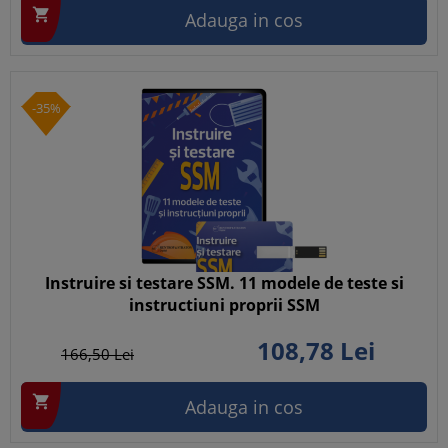

Adauga in cos
-35%
Instruire si testare SSM. 11 modele de teste si
instructiuni proprii SSM
108,
78
Lei
166,
50
Lei

Adauga in cos