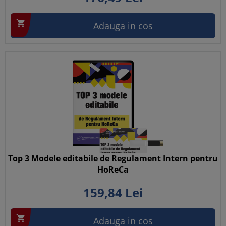

Adauga in cos
Top 3 Modele editabile de Regulament Intern pentru
HoReCa
159,
84
Lei

Adauga in cos