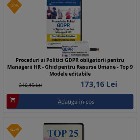
-20%
Proceduri si Politici GDPR obligatorii pentru
Managerii HR - Ghid pentru Resurse Umane - Top 9
Modele editabile
173,
16
Lei
216,
45
Lei

Adauga in cos
-25%