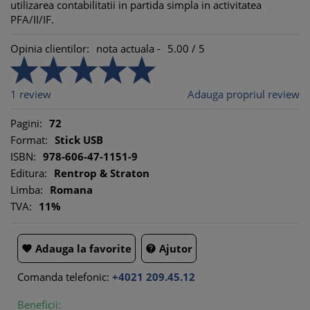
utilizarea contabilitatii in partida simpla in activitatea
PFA/II/IF.
Opinia clientilor:
nota actuala -
5.00
/
5
1
review
Adauga propriul review
Pagini:
72
Format:
Stick USB
ISBN:
978-606-47-1151-9
Editura:
Rentrop & Straton
Limba:
Romana
TVA:
11%
Adauga la favorite
Ajutor


Comanda telefonic:
+4021 209.45.12
Beneficii: