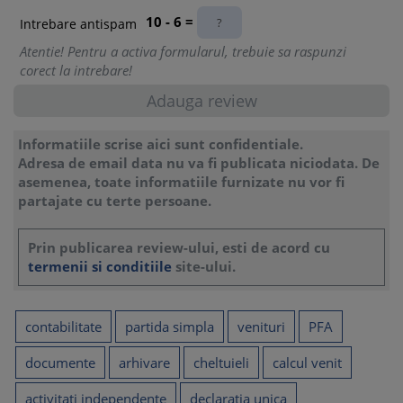
Diferentele dintre PFA, II si IF
10 - 6 =
Ce documente sunt necesare pentru contabilitate PFA in
Intrebare antispam
sistem real?
Atentie! Pentru a activa formularul, trebuie sa raspunzi
Organizarea evidentei incasarilor si platilor in Registrul-
corect la intrebare!
jurnal de incasari si plati
Ce incasari se trec in Registrul-jurnal de incasari si plati
Ce plati se trec in Registrul-jurnal de incasari si plati
Registrul-inventar
Informatiile scrise aici sunt confidentiale.
Registrul de evidenta fiscala
Adresa de email data nu va fi publicata niciodata. De
18. Documente justificative
asemenea, toate informatiile furnizate nu vor fi
partajate cu terte persoane.
19. Registre obligatorii. Intocmire si arhivare
Prin publicarea review-ului, esti de acord cu
20. Obligatii in sfera TVA
termenii si conditiile
site-ului.
21. Platitor salarii
22. Operatiuni contabile PFA. Exemplu
contabilitate
partida simpla
venituri
PFA
documente
arhivare
cheltuieli
calcul venit
23. Atentionari, recomandari si alte observatii
activitati independente
declaratia unica