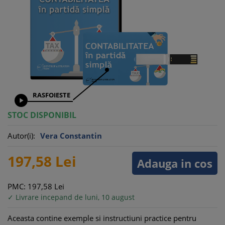
RASFOIESTE

STOC DISPONIBIL
Autor(i):
Vera Constantin
197,
58
Lei
Adauga in cos
PMC: 197,
58
Lei
✓ Livrare incepand de luni, 10 august
Aceasta contine exemple si instructiuni practice pentru