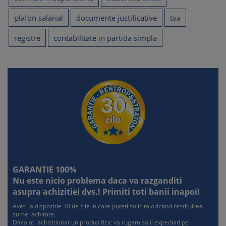
plafon salarial
documente justificative
tva
registre
contabilitate in partida simpla
GARANTIE 100%
Nu este nicio problema daca va razganditi
asupra achizitiei dvs.! Primiti toti banii inapoi!
Aveti la dispozitie 30 de zile in care puteti solicita oricand restituirea
sumei achitate.
Daca ati achizitionat un produs fizic va rugam sa il expediati pe