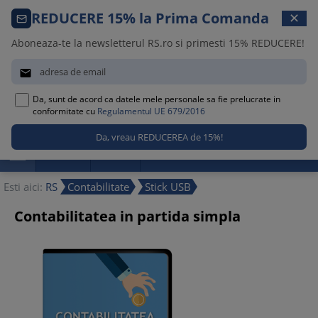
Comanda telefonica · 021 209 45 12
REDUCERE 15% la Prima Comanda
✕
Luni – Vineri, 08:30 – 17:00
Aboneaza-te la newsletterul RS.ro si primesti 15% REDUCERE!


Da, sunt de acord ca datele mele personale sa fie prelucrate in
0
conformitate cu
Regulamentul UE 679/2016

Promotii
Noutati
Reduceri
Esti aici:
RS
Contabilitate
Stick USB
Contabilitatea in partida simpla