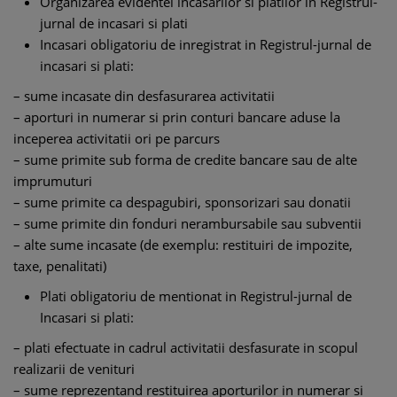
Organizarea evidentei incasarilor si platilor in Registrul-
jurnal de incasari si plati
Incasari obligatoriu de inregistrat in Registrul-jurnal de
incasari si plati:
– sume incasate din desfasurarea activitatii
– aporturi in numerar si prin conturi bancare aduse la
inceperea activitatii ori pe parcurs
– sume primite sub forma de credite bancare sau de alte
imprumuturi
– sume primite ca despagubiri, sponsorizari sau donatii
– sume primite din fonduri nerambursabile sau subventii
– alte sume incasate (de exemplu: restituiri de impozite,
taxe, penalitati)
Plati obligatoriu de mentionat in Registrul-jurnal de
Incasari si plati:
– plati efectuate in cadrul activitatii desfasurate in scopul
realizarii de venituri
– sume reprezentand restituirea aporturilor in numerar si