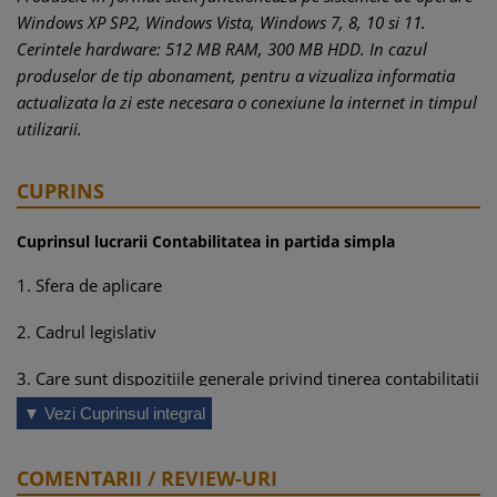
Windows XP SP2, Windows Vista, Windows 7, 8, 10 si 11.
Cerintele hardware: 512 MB RAM, 300 MB HDD. In cazul
produselor de tip abonament, pentru a vizualiza informatia
actualizata la zi este necesara o conexiune la internet in timpul
utilizarii.
CUPRINS
Cuprinsul lucrarii Contabilitatea in partida simpla
1. Sfera de aplicare
2. Cadrul legislativ
3. Care sunt dispozitiile generale privind tinerea contabilitatii
in partida simpla?
▼ Vezi Cuprinsul integral
4. Care sunt criteriile de incadrare in categoria activitatilor
independente?
COMENTARII / REVIEW-URI