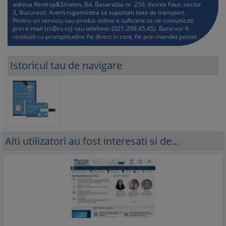
adresa Rentrop&Straton, Bd. Basarabia nr. 256, Incinta Faur, sector
3, Bucuresti. Avem rugamintea sa suportati taxa de transport.
Pentru un serviciu sau produs online e suficient sa ne comunicati
prin e-mail (
rs@rs.ro
) sau telefonic (021-209.45.45). Banii vor fi
restituiti cu promptitudine fie direct in cont, fie prin mandat postal.
Istoricul tau de navigare
Alti utilizatori au fost interesati si de...