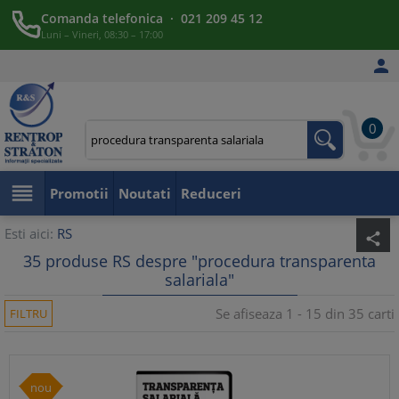
Comanda telefonica · 021 209 45 12
Luni – Vineri, 08:30 – 17:00

0

Promotii
Noutati
Reduceri
Esti aici:
RS
share
35 produse RS despre "procedura transparenta
salariala"
Se afiseaza 1 - 15 din 35 carti
FILTRU
nou