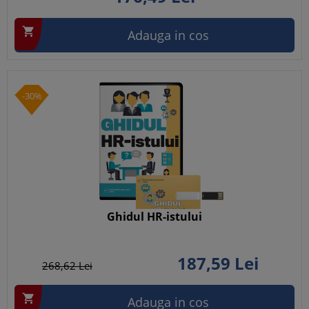

Adauga in cos
-30%
Ghidul HR-istului
187,
59
Lei
268,
62
Lei

Adauga in cos