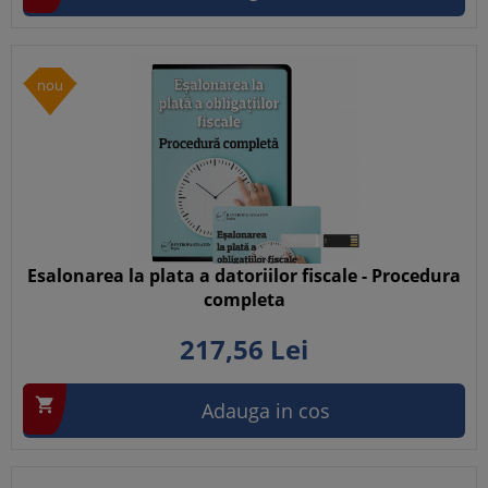
nou
Esalonarea la plata a datoriilor fiscale - Procedura
completa
217,
56
Lei

Adauga in cos