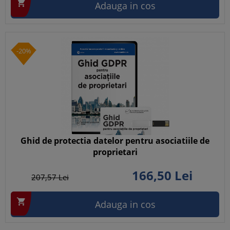

Adauga in cos
-20%
Ghid de protectia datelor pentru asociatiile de
proprietari
166,
50
Lei
207,
57
Lei

Adauga in cos