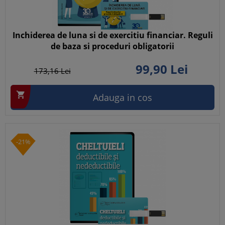
Inchiderea de luna si de exercitiu financiar. Reguli
de baza si proceduri obligatorii
99,
90
Lei
173,
16
Lei

Adauga in cos
-21%