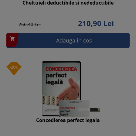
Cheltuieli deductibile si nedeductibile
210,
90
Lei
266,
40
Lei

Adauga in cos
-20%
Concedierea perfect legala