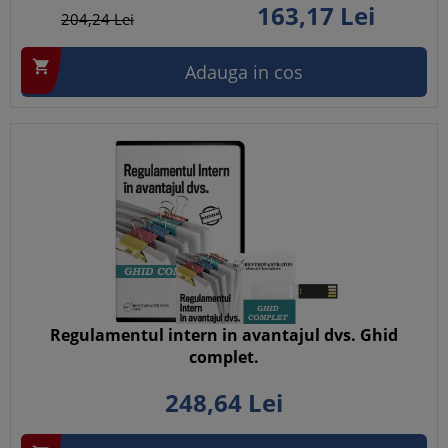
163,
17
Lei
204,
24
Lei

Adauga in cos
Regulamentul intern in avantajul dvs. Ghid
complet.
248,
64
Lei