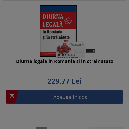
Diurna legala in Romania si in strainatate
229,
77
Lei

Adauga in cos