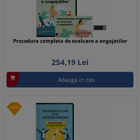
Procedura completa de evaluare a angajatilor
254,
19
Lei

Adauga in cos
-42%