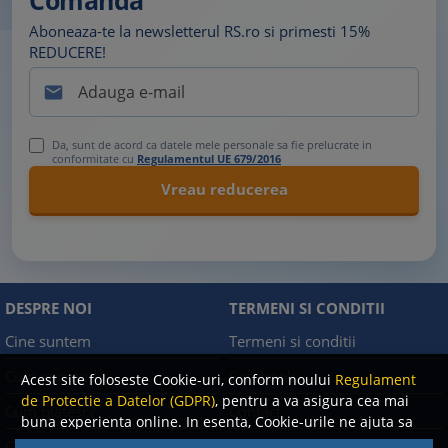
Comanda
Aboneaza-te la newsletterul RS.ro si primesti 15%
REDUCERE!

Da, sunt de acord ca datele mele personale sa fie prelucrate in
conformitate cu
Regulamentul UE 679/2016
DESPRE NOI
TERMENI SI CONDITII
Cine suntem
Termeni si conditii
Cum comand?
Facebook
Acest site foloseste Cookie-uri, conform noului
Regulament
de Protectie a Datelor (GDPR)
, pentru a va asigura cea mai
Cum platesc?
Contact
buna experienta online. In esenta, Cookie-urile ne ajuta sa
imbunatatim continutul de pe site, oferindu-va dvs.,
Cum returnez
Politica de confidentialitate