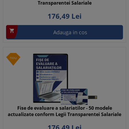
Transparentei Salariale
176,
49
Lei

Adauga in cos
nou
Fise de evaluare a salariatilor - 50 modele
actualizate conform Legii Transparentei Salariale
176,
49
Lei