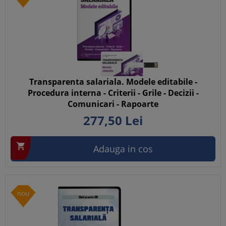
Transparenta salariala. Modele editabile -
Procedura interna - Criterii - Grile - Decizii -
Comunicari - Rapoarte
277,
50
Lei

Adauga in cos
nou