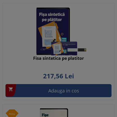
Fisa sintetica pe platitor
217,
56
Lei

Adauga in cos
nou