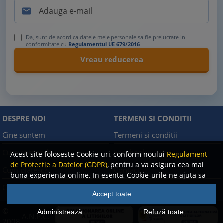

Da, sunt de acord ca datele mele personale sa fie prelucrate in
conformitate cu
Regulamentul UE 679/2016
DESPRE NOI
TERMENI SI CONDITII
Cine suntem
Termeni si conditii
Cum comand?
Facebook
Acest site foloseste Cookie-uri, conform noului
Regulament
de Protectie a Datelor (GDPR)
, pentru a va asigura cea mai
Cum platesc?
Contact
buna experienta online. In esenta, Cookie-urile ne ajuta sa
imbunatatim continutul de pe site, oferindu-va dvs.,
Cum returnez
Politica de confidentialitate
Accept toate
cititorul, o experienta online personalizata si mult mai
rapida. Ele sunt folosite doar de site-ul nostru si partenerii
©
Administrează
Refuză toate
A.N.P.C.
nostri de incredere. Click
AICI
pentru detalii despre politica
2008