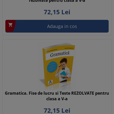
rezolvate pentru clasa a V-a
72,
15
Lei

Adauga in cos
Gramatica. Fise de lucru si Teste REZOLVATE pentru
clasa a V-a
72,
15
Lei