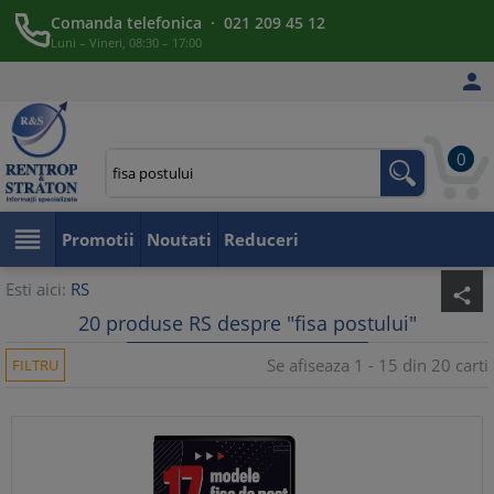
Comanda telefonica · 021 209 45 12
Luni – Vineri, 08:30 – 17:00

0

Promotii
Noutati
Reduceri
Esti aici:
RS
share
20 produse RS despre "fisa postului"
Se afiseaza 1 - 15 din 20 carti
FILTRU