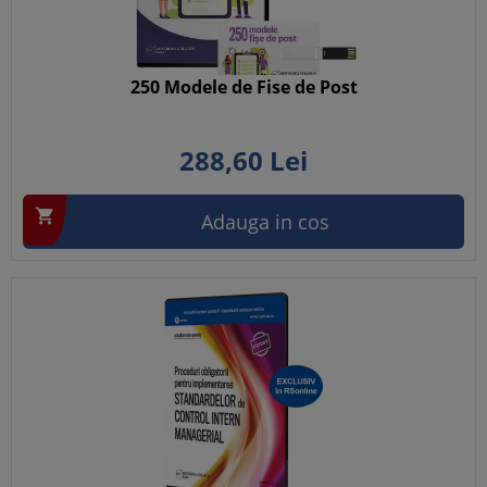
250 Modele de Fise de Post
288,
60
Lei

Adauga in cos