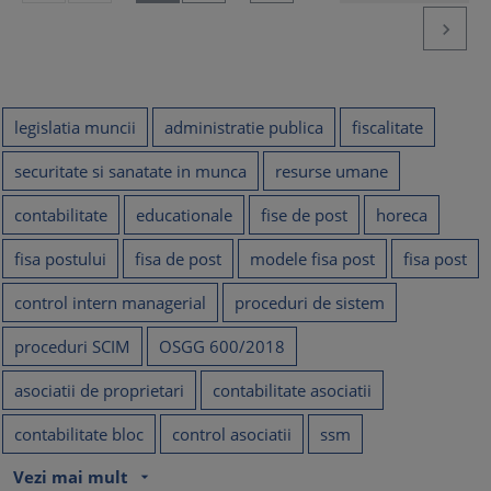

legislatia muncii
administratie publica
fiscalitate
securitate si sanatate in munca
resurse umane
contabilitate
educationale
fise de post
horeca
fisa postului
fisa de post
modele fisa post
fisa post
control intern managerial
proceduri de sistem
proceduri SCIM
OSGG 600/2018
asociatii de proprietari
contabilitate asociatii
contabilitate bloc
control asociatii
ssm
Vezi mai mult
arrow_drop_down