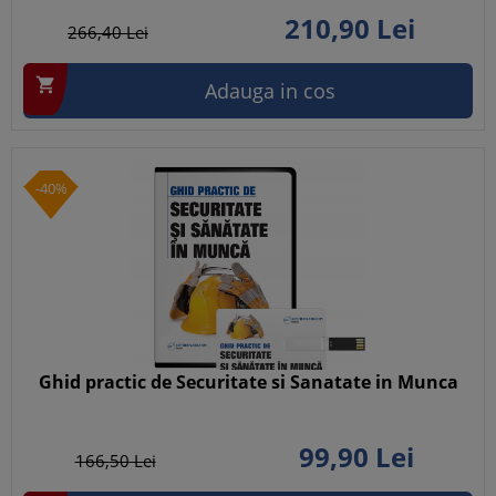
210,
90
Lei
266,
40
Lei

Adauga in cos
-40%
Ghid practic de Securitate si Sanatate in Munca
99,
90
Lei
166,
50
Lei