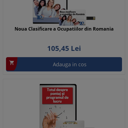
Noua Clasificare a Ocupatiilor din Romania
105,
45
Lei

Adauga in cos