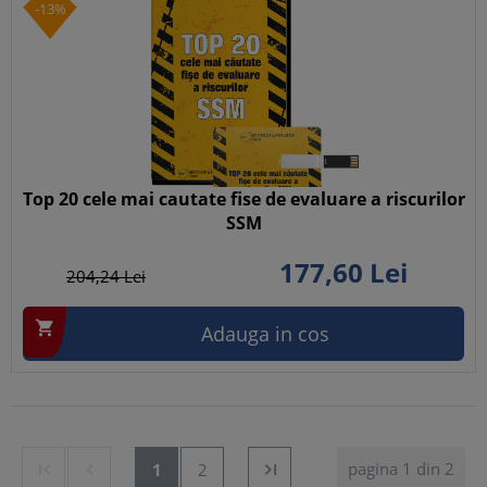
-13%
Top 20 cele mai cautate fise de evaluare a riscurilor
SSM
177,
60
Lei
204,
24
Lei

Adauga in cos
pagina 1 din 2


1
2
