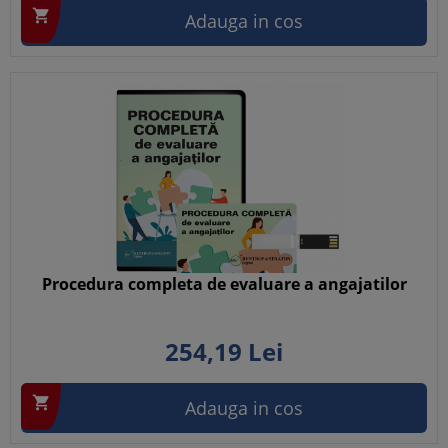

Adauga in cos
Procedura completa de evaluare a angajatilor
254,
19
Lei

Adauga in cos