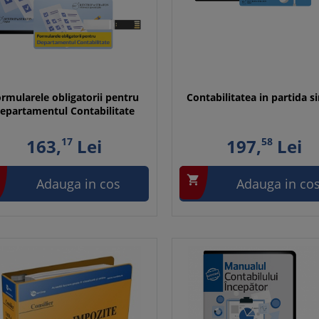
rmularele obligatorii pentru
Contabilitatea in partida s
epartamentul Contabilitate
163,
17
Lei
197,
58
Lei

Adauga in cos
Adauga in co