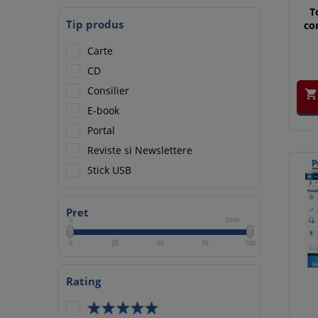
T
Tip produs
con
Carte
CD
Consilier

E-book
Portal
Reviste si Newslettere
Stick USB
Pret
0
2500
0
25
50
75
100
Rating