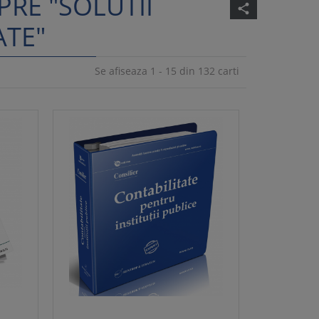
PRE "SOLUTII
share
ATE"
Se afiseaza 1 - 15 din 132 carti