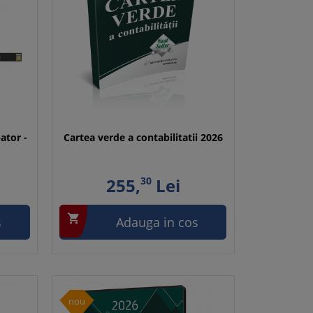
ator -
Cartea verde a contabilitatii 2026
255,
30
Lei

s
Adauga in cos
nou