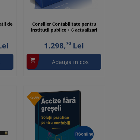
tii de
Consilier Contabilitate pentru
institutii publice + 6 actualizari
ei
1.298,
70
Lei

s
Adauga in cos
-30%