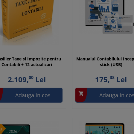
silier Taxe si Impozite pentru
Manualul Contabilului Incep
Contabili + 12 actualizari
stick (USB)
2.109,
00
Lei
175,
38
Lei

Adauga in cos
Adauga in co
u