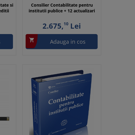
tate si
Consilier Contabilitate pentru
ditii
institutii publice + 12 actualizari
2.675,
10
Lei

s
Adauga in cos