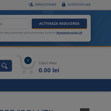


INREGISTRARE
AUTENTIFICARE
ACTIVEAZA REDUCEREA
ele mele personale sa fie prelucrate conform
Regulamentului UE
0
Cosul meu:
0.00 lei
unca