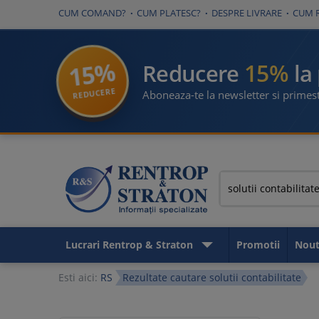
CUM COMAND?
CUM PLATESC?
DESPRE LIVRARE
CUM 
15%
15%
Reducere
la
REDUCERE
Aboneaza-te la newsletter si primest
Lucrari Rentrop & Straton
Promotii
Nout
Esti aici:
RS
Rezultate cautare solutii contabilitate