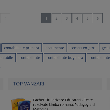

1
2
3
4
5
6
contabilitate primara
documente
comert en-gros
gest
contabile
contabilitate
contabilitate bugetara
contabilitate
op_down
TOP VANZARI
Pachet Titularizare Educatori - Teste
rezolvate Limba romana, Pedagogie si
Metodica