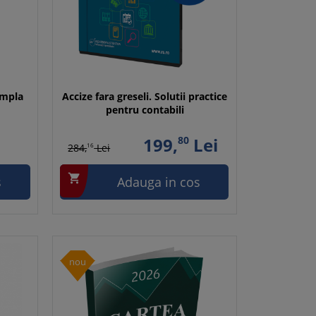
impla
Accize fara greseli. Solutii practice
pentru contabili
199,
80
Lei
284,
16
Lei

s
Adauga in cos
nou