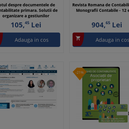
otul despre documentele de
Revista Romana de Contabili
tabilitate primara. Solutii de
Monografii Contabile - 12 e
organizare a gestiunilor
105,
45
Lei
904,
65
Lei

Adauga in cos
Adauga in co
-21%