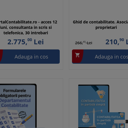
talContabilitate.ro - acces 12
Ghid de contabilitate. Asocia
luni, consultanta in scris si
proprietari
telefonica, 30 intrebari
2.775,
00
Lei
210,
90
L
266,
40
Lei

Adauga in cos
Adauga in co