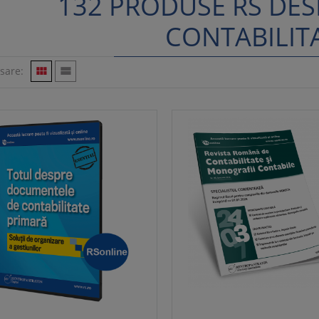
132 PRODUSE RS DES
CONTABILIT
isare:

