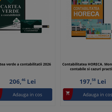
tea verde a contabilitatii 2026
Contabilitatea HORECA. Mon
contabile si cazuri pract
206,
46
Lei
197,
58
Lei

Adauga in cos
Adauga in co