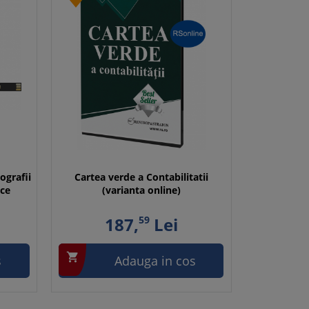
ografii
Cartea verde a Contabilitatii
ice
(varianta online)
187,
59
Lei

s
Adauga in cos