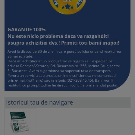
GARANTIE 100%
Nu este nicio problema daca va razganditi
asupra achizitiei dvs.! Primiti toti banii inapoi!
Aveti la dispozitie 30 de zile in care puteti solicita oricand restituirea
sumei achitate.
Daca ati achizitionat un produs fizic va rugam sa il expediati pe
adresa Rentrop&Straton, Bd. Basarabia nr. 256, Incinta Faur, sector
3, Bucuresti. Avem rugamintea sa suportati taxa de transport.
Pentru un serviciu sau produs online e suficient sa ne comunicati
prin e-mail (
rs@rs.ro
) sau telefonic (021-209.45.45). Banii vor fi
restituiti cu promptitudine fie direct in cont, fie prin mandat postal.
Istoricul tau de navigare