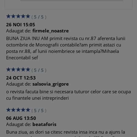
(
5
/
5
)
26
NOI
15:05
Adaugat de:
firmele_noastre
BUNA ZIUA !NU AM primit revista cu nr.87 aferenta lunii
octombrie de Monografii contabile?am primit astazi cu
posta nr.88, af lunii noiembriece se intampla?Mihaela
Enecontabil sef
(
5
/
5
)
24
OCT
12:53
Adaugat de:
salsovia_grigore
o revista facuta bine si necesara tuturor celor care se ocupa
cu finantele unei intreprinderi
(
5
/
5
)
06
AUG
13:50
Adaugat de:
beataforis
Buna ziua, as dori sa citesc revista insa inca nu a ajuns la