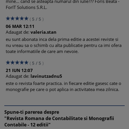
mine... cand se asteapta numarul din iulie??? Foris Beata -
ForIT Solutions S.R.L.
(
5
/
5
)
06
MAR
12:11
Adaugat de:
valeria.stan
eu sunt abonata inca dela prima editie a acestei reviste si
nu vreau sa o schimb cu alta publicatie pentru ca imi ofera
toate informatiile de care am nevoie.
(
5
/
5
)
21
IUN
12:07
Adaugat de:
lavinutzadnu5
este o revista foarte practica. in fiecare editie gasesc cate o
monografie pe care o pot aplica in activitatea mea zilnica.
Spune-ti parerea despre
"Revista Romana de Contabilitate si Monografii
Contabile - 12 editii"