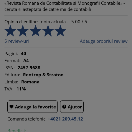
«Revista Romana de Contabilitate si Monografii Contabile» -
ceruta si asteptata de catre mii de contabili
Opinia clientilor:
nota actuala -
5.00
/
5
5
review-uri
Adauga propriul review
Pagini:
40
Format:
A4
ISSN:
2457-9688
Editura:
Rentrop & Straton
Limba:
Romana
TVA:
11%
Adauga la favorite
Ajutor


Comanda telefonic:
+4021 209.45.12
Beneficii: