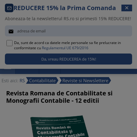
Comanda telefonica · 021 209 45 12
REDUCERE 15% la Prima Comanda
✕
Luni – Vineri, 08:30 – 17:00
Aboneaza-te la newsletterul RS.ro si primesti 15% REDUCERE!


Da, sunt de acord ca datele mele personale sa fie prelucrate in
0
conformitate cu
Regulamentul UE 679/2016

Promotii
Noutati
Reduceri
Esti aici:
RS
Contabilitate
Reviste si Newslettere
Revista Romana de Contabilitate si
Monografii Contabile - 12 editii