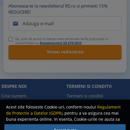
Aboneaza-te la newsletterul RS.ro si primesti 15%
REDUCERE!

Da, sunt de acord ca datele mele personale sa fie prelucrate in
conformitate cu
Regulamentul UE 679/2016
DESPRE NOI
TERMENI SI CONDITII
Cine suntem
Termeni si conditii
Cum comand?
Facebook
Acest site foloseste Cookie-uri, conform noului
Regulament
de Protectie a Datelor (GDPR)
, pentru a va asigura cea mai
Cum platesc?
Contact
buna experienta online. In esenta, Cookie-urile ne ajuta sa
imbunatatim continutul de pe site, oferindu-va dvs.,
Cum returnez
Politica de confidentialitate