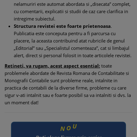
nelamuriri este automat abordata si „disecata” complet,
cu comentarii, explicatii si studii de caz care clarifica in
intregime subiectul.
Structura revistei este foarte prietenoasa
.
Publicatia este conceputa pentru a fi parcursa cu
placere, la aceasta contribuind atat rubricile de genul
„Editorial” sau „Specialistul comenteaza”, cat si limbajul
alert, direct si personal folosit in toate articolele revistei.
Retineti, va rugam, acest aspect esential:
toate
problemele abordate de Revista Romana de Contabilitate si
Monografii Contabile sunt probleme reale, intalnite in
practica de contabili de la diverse firme, probleme cu care
sigur v-ati intalnit sau e foarte posibil sa va intalniti si dvs. la
un moment dat!
N
O
U