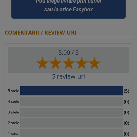
Poti alege livrare prin curier
sau la orice Easybox
COMENTARII / REVIEW-URI
5.00
/ 5
5
review-uri
5
(5)
5 stele
0
(0)
4 stele
0
(0)
3 stele
0
(0)
2 stele
0
(0)
1 stea