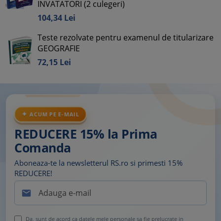
INVATATORI (2 culegeri)
104,
34
Lei
Teste rezolvate pentru examenul de titularizare
GEOGRAFIE
72,
15
Lei
ACUM PE E-MAIL
REDUCERE 15% la Prima
Comanda
Aboneaza-te la newsletterul RS.ro si primesti 15%
REDUCERE!

Da, sunt de acord ca datele mele personale sa fie prelucrate in