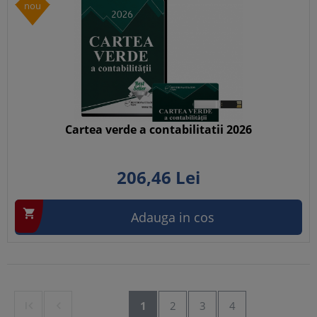
nou
Cartea verde a contabilitatii 2026
206,
46
Lei

Adauga in cos


1
2
3
4