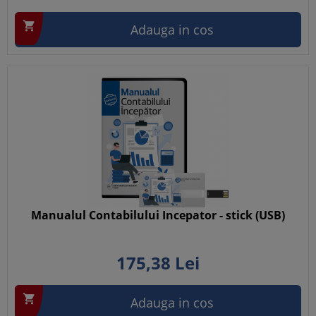

Adauga in cos
Manualul Contabilului Incepator - stick (USB)
175,
38
Lei

Adauga in cos