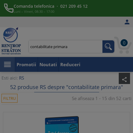
Comanda telefonica · 021 209 45 12
Luni – Vineri, 08:30 – 17:00

0

Promotii
Noutati
Reduceri
Esti aici:
RS
share
52 produse RS despre "contabilitate primara"
Se afiseaza 1 - 15 din 52 carti
FILTRU