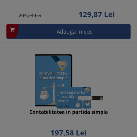
129,
87
Lei
204,
24
Lei

Adauga in cos
Contabilitatea in partida simpla
197,
58
Lei