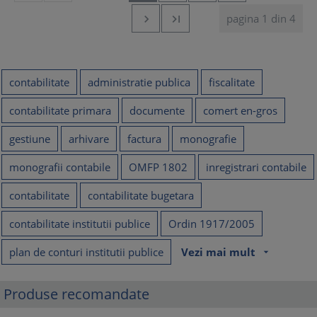
pagina 1 din 4


contabilitate
administratie publica
fiscalitate
contabilitate primara
documente
comert en-gros
gestiune
arhivare
factura
monografie
monografii contabile
OMFP 1802
inregistrari contabile
contabilitate
contabilitate bugetara
contabilitate institutii publice
Ordin 1917/2005
plan de conturi institutii publice
Vezi mai mult
arrow_drop_down
Produse recomandate