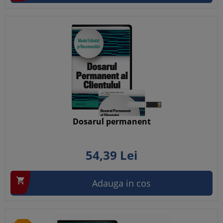
Dosarul permanent
54,
39
Lei

Adauga in cos