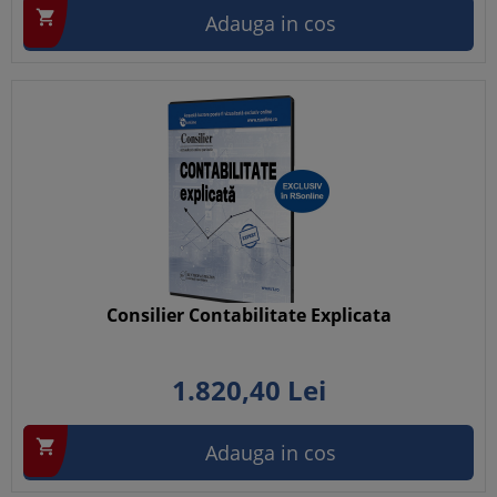

Adauga in cos
Consilier Contabilitate Explicata
1.820,
40
Lei

Adauga in cos