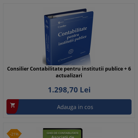
Consilier Contabilitate pentru institutii publice + 6
actualizari
1.298,
70
Lei

Adauga in cos
-21%