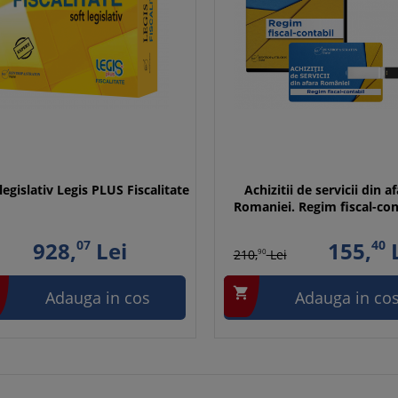
legislativ Legis PLUS Fiscalitate
Achizitii de servicii din a
Romaniei. Regim fiscal-con
928,
07
Lei
155,
40
L
210,
90
Lei

Adauga in cos
Adauga in co