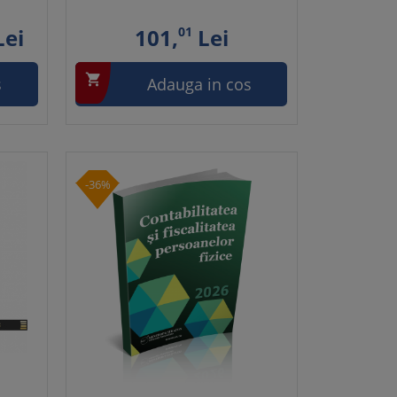
ei
101,
01
Lei

s
Adauga in cos
-36%