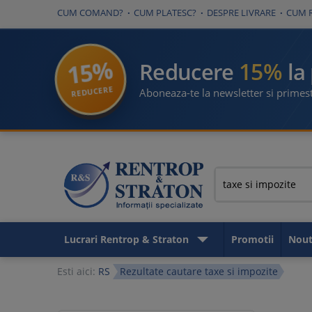
CUM COMAND?
CUM PLATESC?
DESPRE LIVRARE
CUM 
15%
15%
Reducere
la
REDUCERE
Aboneaza-te la newsletter si primest
Lucrari Rentrop & Straton
Promotii
Nout
Esti aici:
RS
Rezultate cautare taxe si impozite