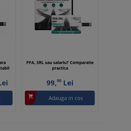
fara
PFA, SRL sau salariu? Comparatie
tabil
practica
ei
99,
90
Lei

s
Adauga in cos