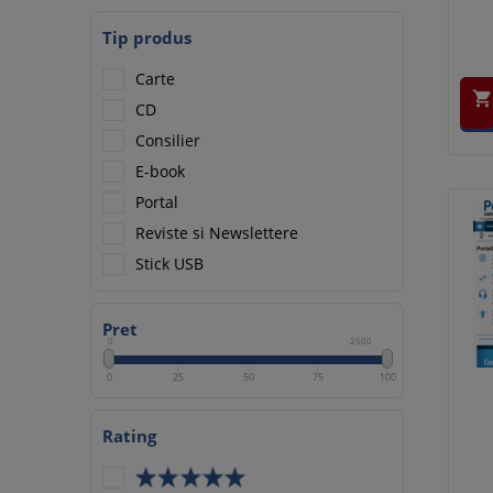
Tip produs
Carte

CD
Consilier
E-book
Portal
Reviste si Newslettere
Stick USB
Pret
0
2500
0
25
50
75
100
Rating