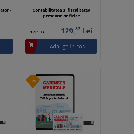
ator -
Contabilitatea si fiscalitatea
persoanelor fizice
129,
87
Lei
204,
24
Lei

s
Adauga in cos
nou