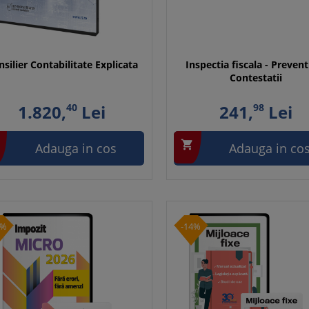
silier Contabilitate Explicata
Inspectia fiscala - Prevent
Contestatii
1.820,
40
Lei
241,
98
Lei

Adauga in cos
Adauga in co
0%
-14%