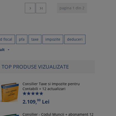
pagina 1 din 2


d fiscal
pfa
taxe
impozite
deduceri
ult
arrow_drop_down
TOP PRODUSE VIZUALIZATE
Consilier Taxe si Impozite pentru
Contabili + 12 actualizari
00
2.109,
Lei
Consilier - Codul Muncii + abonament 12