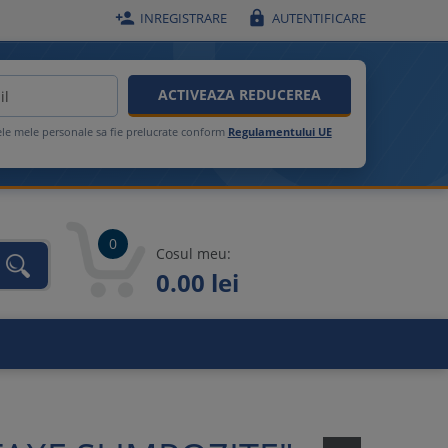


INREGISTRARE
AUTENTIFICARE
ACTIVEAZA REDUCEREA
ele mele personale sa fie prelucrate conform
Regulamentului UE
0
Cosul meu:
0.00 lei
unca