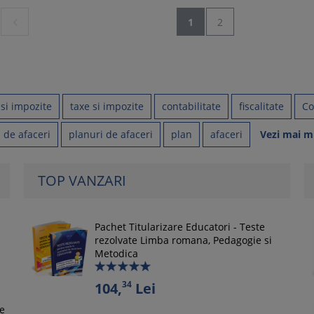

1
2
 si impozite
taxe si impozite
contabilitate
fiscalitate
Co
 de afaceri
planuri de afaceri
plan
afaceri
Vezi mai m
TOP VANZARI
Pachet Titularizare Educatori - Teste
rezolvate Limba romana, Pedagogie si
Metodica
34
104,
Lei
le