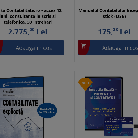
talContabilitate.ro - acces 12
Manualul Contabilului Incep
luni, consultanta in scris si
stick (USB)
telefonica, 30 intrebari
2.775,
00
Lei
175,
38
Lei

Adauga in cos
Adauga in co
nou