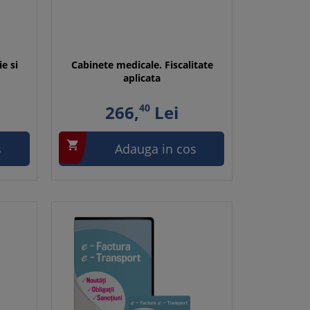
ie si
Cabinete medicale. Fiscalitate
aplicata
266,
40
Lei

s
Adauga in cos