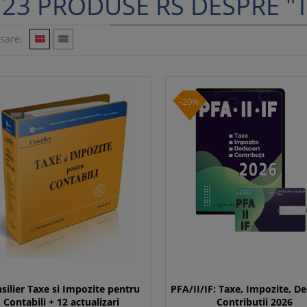
23 PRODUSE RS DESPRE "T
isare:


-20%
silier Taxe si Impozite pentru
PFA/II/IF: Taxe, Impozite, De
Contabili + 12 actualizari
Contributii 2026