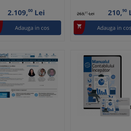
2.109,
00
Lei
210,
90
L
263,
07
Lei

Adauga in cos
Adauga in co