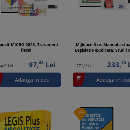
pozit MICRO 2026. Tratament
Mijloace fixe. Manual actua
fiscal
Legislatie explicata. Studii 
97,
68
Lei
233,
10
L
4,
20
Lei
271,
95
Lei

Adauga in cos
Adauga in co
-26%