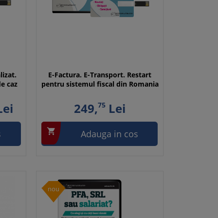
lizat.
E-Factura. E-Transport. Restart
de caz
pentru sistemul fiscal din Romania
ei
249,
75
Lei

s
Adauga in cos
nou