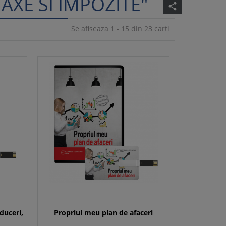
AXE SI IMPOZITE"
share
Se afiseaza 1 - 15 din 23 carti
duceri,
Propriul meu plan de afaceri