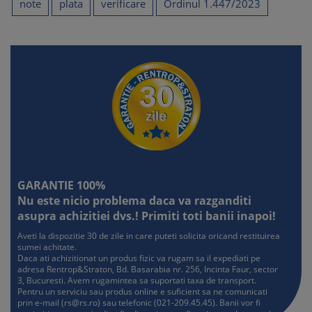
note
plata
verificare
Ordinul 1.447/2023
GARANTIE 100%
Nu este nicio problema daca va razganditi
asupra achizitiei dvs.! Primiti toti banii inapoi!
Aveti la dispozitie 30 de zile in care puteti solicita oricand restituirea
sumei achitate.
Daca ati achizitionat un produs fizic va rugam sa il expediati pe
adresa Rentrop&Straton, Bd. Basarabia nr. 256, Incinta Faur, sector
3, Bucuresti. Avem rugamintea sa suportati taxa de transport.
Pentru un serviciu sau produs online e suficient sa ne comunicati
prin e-mail (
rs@rs.ro
) sau telefonic (021-209.45.45). Banii vor fi