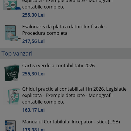
explicata - Exemple detaliate - Monografii
contabile complete
255,
30
Lei
Esalonarea la plata a datoriilor fiscale -
Procedura completa
217,
56
Lei
Top vanzari
Cartea verde a contabilitatii 2026
255,
30
Lei
Ghidul practic al contabilitatii in 2026. Legislatie
explicata - Exemple detaliate - Monografii
contabile complete
163,
17
Lei
Manualul Contabilului Incepator - stick (USB)
175,
38
Lei