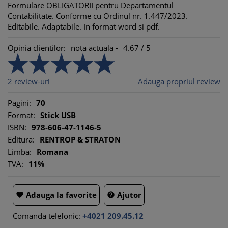
Formulare OBLIGATORII pentru Departamentul
Contabilitate. Conforme cu Ordinul nr. 1.447/2023.
Editabile. Adaptabile. In format word si pdf.
Opinia clientilor:
nota actuala -
4.67
/
5
2
review-uri
Adauga propriul review
Pagini:
70
Format:
Stick USB
ISBN:
978-606-47-1146-5
Editura:
RENTROP & STRATON
Limba:
Romana
TVA:
11%
Adauga la favorite
Ajutor


Comanda telefonic:
+4021 209.45.12