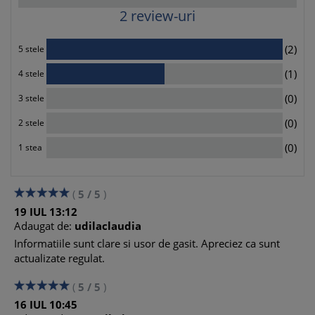
Deplasari interne si externe
2
review-uri
Achizitii de la persoane fizice
Donatii acordate
2
(2)
5 stele
1
(1)
4 stele
0
(0)
3 stele
0
(0)
2 stele
0
(0)
1 stea
(
5
/
5
)
19
IUL
13:12
Adaugat de:
udilaclaudia
Informatiile sunt clare si usor de gasit. Apreciez ca sunt
actualizate regulat.
(
5
/
5
)
16
IUL
10:45