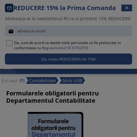
Comanda telefonica · 021 209 45 12
REDUCERE 15% la Prima Comanda
✕
Luni – Vineri, 08:30 – 17:00
Aboneaza-te la newsletterul RS.ro si primesti 15% REDUCERE!


Da, sunt de acord ca datele mele personale sa fie prelucrate in
0
conformitate cu
Regulamentul UE 679/2016

Promotii
Noutati
Reduceri
Esti aici:
RS
Contabilitate
Stick USB
Formularele obligatorii pentru
Departamentul Contabilitate