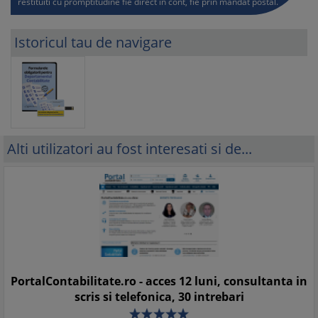
restituiti cu promptitudine fie direct in cont, fie prin mandat postal.
Istoricul tau de navigare
Alti utilizatori au fost interesati si de...
PortalContabilitate.ro - acces 12 luni, consultanta in
scris si telefonica, 30 intrebari