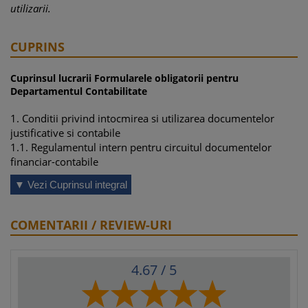
utilizarii.
CUPRINS
Cuprinsul lucrarii Formularele obligatorii pentru
Departamentul Contabilitate
1. Conditii privind intocmirea si utilizarea documentelor
justificative si contabile
1.1. Regulamentul intern pentru circuitul documentelor
financiar-contabile
2. Corectarea si reconstituirea documentelor
▼ Vezi Cuprinsul integral
3. Pastrarea si arhivarea documentelor. Arhivarea
electronica a documentelor
4. Cerinte pentru programele informatice
COMENTARII / REVIEW-URI
5. Documentele justificative pe categorii de activitati
Activitatea de productie
Incasari si plati
4.67
/ 5
Achizitii
Vanzari
Drepturi de personal