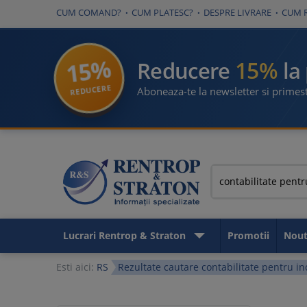
CUM COMAND?
CUM PLATESC?
DESPRE LIVRARE
CUM 
15%
15%
Reducere
la
REDUCERE
Aboneaza-te la newsletter si primest
Lucrari Rentrop & Straton
Promotii
Nout
Esti aici:
RS
Rezultate cautare contabilitate pentru in