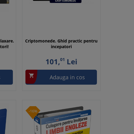
elaxare.
Criptomonede. Ghid practic pentru
tori!
incepatori
101,
01
Lei

s
Adauga in cos
-16%