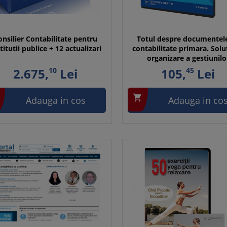
onsilier Contabilitate pentru
Totul despre documentel
titutii publice + 12 actualizari
contabilitate primara. Solu
organizare a gestiunilo
2.675,
10
Lei
105,
45
Lei

Adauga in cos
Adauga in co