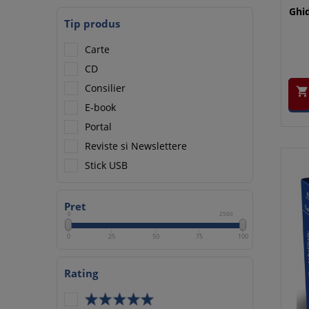
Ghi
Tip produs
Carte
CD
Consilier

E-book
Portal
Reviste si Newslettere
Stick USB
Pret
0
2500
0
25
50
75
100
Rating