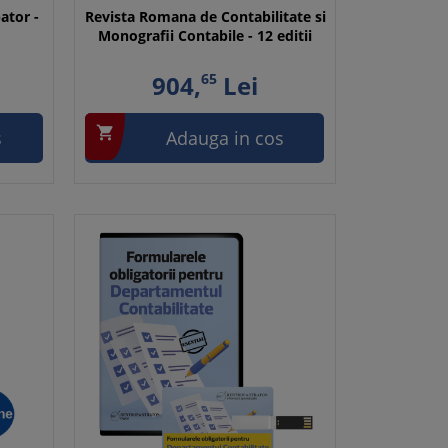
ator -
Revista Romana de Contabilitate si
Monografii Contabile - 12 editii
904,
65
Lei

s
Adauga in cos