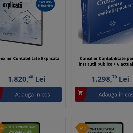
silier Contabilitate Explicata
Consilier Contabilitate pe
institutii publice + 6 actual
1.820,
40
Lei
1.298,
70
Lei

Adauga in cos
Adauga in co
1%
nou