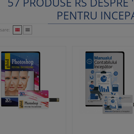
57 PRODUSE RS DESPRE 
PENTRU INCEP
isare:

