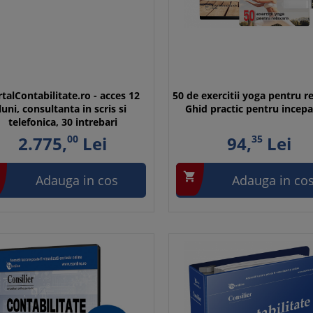
talContabilitate.ro - acces 12
50 de exercitii yoga pentru r
luni, consultanta in scris si
Ghid practic pentru incepa
telefonica, 30 intrebari
2.775,
00
Lei
94,
35
Lei

Adauga in cos
Adauga in co