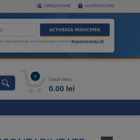


INREGISTRARE
AUTENTIFICARE
ACTIVEAZA REDUCEREA
ele mele personale sa fie prelucrate conform
Regulamentului UE
0
Cosul meu:
0.00 lei
unca