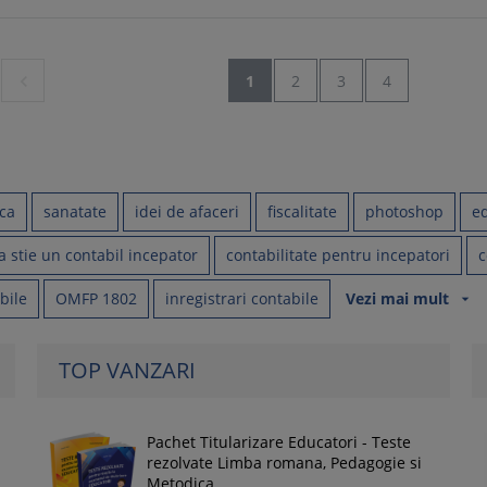

1
2
3
4
ica
sanatate
idei de afaceri
fiscalitate
photoshop
ed
a stie un contabil incepator
contabilitate pentru incepatori
c
bile
OMFP 1802
inregistrari contabile
Vezi mai mult
arrow_drop_down
TOP VANZARI
Pachet Titularizare Educatori - Teste
rezolvate Limba romana, Pedagogie si
Metodica