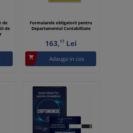
e de
Formularele obligatorii pentru
tii de
Departamentul Contabilitate
r
163,
17
Lei

s
Adauga in cos