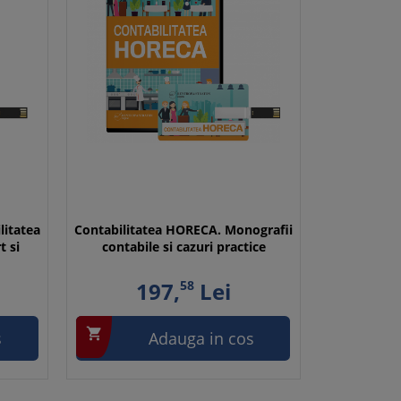
litatea
Contabilitatea HORECA. Monografii
t si
contabile si cazuri practice
197,
58
Lei

s
Adauga in cos