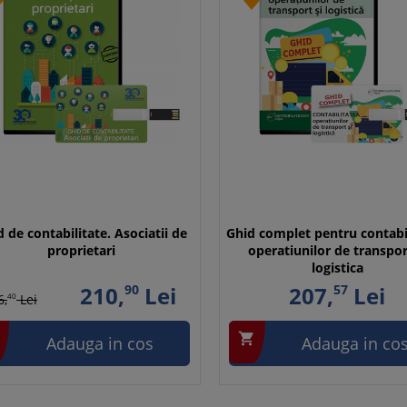
 de contabilitate. Asociatii de
Ghid complet pentru contabi
proprietari
operatiunilor de transpor
logistica
210,
90
Lei
207,
57
Lei
6,
40
Lei

Adauga in cos
Adauga in co