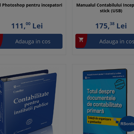
d Photoshop pentru incepatori
Manualul Contabilului Incep
stick (USB)
111,
00
Lei
175,
38
Lei

Adauga in cos
Adauga in co