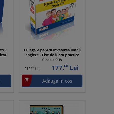
ntru
Culegere pentru invatarea limbii
izari
engleze - Fise de lucru practice
Clasele 0-IV
177,
60
Lei
210,
90
Lei

s
Adauga in cos