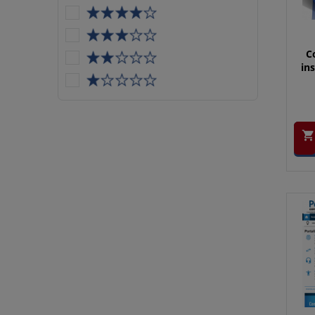
C
ins
