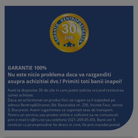
GARANTIE 100%
Nu este nicio problema daca va razganditi
asupra achizitiei dvs.! Primiti toti banii inapoi!
Aveti la dispozitie 30 de zile in care puteti solicita oricand restituirea
sumei achitate.
Daca ati achizitionat un produs fizic va rugam sa il expediati pe
adresa Rentrop&Straton, Bd. Basarabia nr. 256, Incinta Faur, sector
3, Bucuresti. Avem rugamintea sa suportati taxa de transport.
Pentru un serviciu sau produs online e suficient sa ne comunicati
prin e-mail (
rs@rs.ro
) sau telefonic (021-209.45.45). Banii vor fi
restituiti cu promptitudine fie direct in cont, fie prin mandat postal.