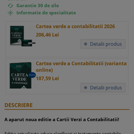
Garantie 30 de zile

Informatie de specialitate

Cartea verde a contabilitatii 2026
206,
46
Lei
Detalii produs

Cartea verde a Contabilitatii (varianta
online)
187,
59
Lei
Detalii produs

DESCRIERE
A aparut noua editie a Cartii Verzi a Contabilitatii!
Editia actualizata aduce clarificari si tratamente contabile