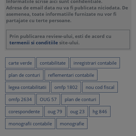
Informatiile scrise aici sunt confidentiale.
Adresa de email data nu va fi publicata niciodata. De
asemenea, toate informatiile furnizate nu vor fi
partajate cu terte persoane.
Prin publicarea review-ului, esti de acord cu
termenii si conditiile
site-ului.
carte verde
contabilitate
inregistrari contabile
plan de conturi
reflementari contabile
legea contabilitatii
omfp 1802
nou cod fiscal
omfp 2634
OUG 57
plan de conturi
corespondente
oug 79
oug 23
hg 846
monografii contabile
monografie