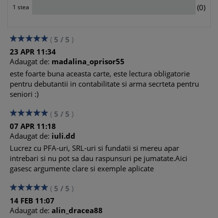
0
(0)
1 stea
(
5
/
5
)
23
APR
11:34
Adaugat de:
madalina_oprisor55
este foarte buna aceasta carte, este lectura obligatorie
pentru debutantii in contabilitate si arma secrteta pentru
seniori :)
(
5
/
5
)
07
APR
11:18
Adaugat de:
iuli.dd
Lucrez cu PFA-uri, SRL-uri si fundatii si mereu apar
intrebari si nu pot sa dau raspunsuri pe jumatate.Aici
gasesc argumente clare si exemple aplicate
(
5
/
5
)
14
FEB
11:07
Adaugat de:
alin_dracea88