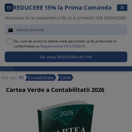
Comanda telefonica · 021 209 45 12
REDUCERE 15% la Prima Comanda
✕
Luni – Vineri, 08:30 – 17:00
Aboneaza-te la newsletterul RS.ro si primesti 15% REDUCERE!


Da, sunt de acord ca datele mele personale sa fie prelucrate in
0
conformitate cu
Regulamentul UE 679/2016

Promotii
Noutati
Reduceri
Esti aici:
RS
Contabilitate
Carte
Cartea Verde a Contabilitatii 2026