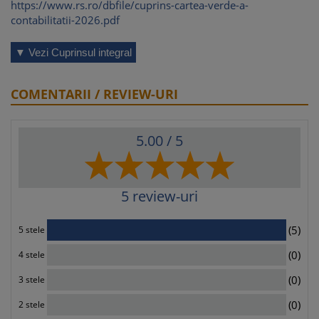
https://www.rs.ro/dbfile/cuprins-cartea-verde-a-
contabilitatii-2026.pdf
▼ Vezi Cuprinsul integral
COMENTARII / REVIEW-URI
5.00
/ 5
5
review-uri
5
(5)
5 stele
0
(0)
4 stele
0
(0)
3 stele
0
(0)
2 stele