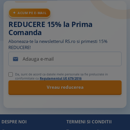
ACUM PE E-MAIL
REDUCERE 15% la Prima
Comanda
Aboneaza-te la newsletterul RS.ro si primesti 15%
REDUCERE!

Da, sunt de acord ca datele mele personale sa fie prelucrate in
conformitate cu
Regulamentul UE 679/2016
DESPRE NOI
TERMENI SI CONDITII