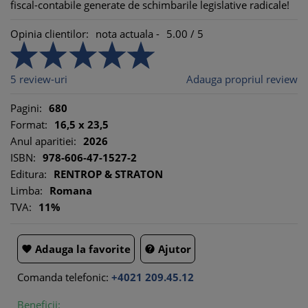
fiscal-contabile generate de schimbarile legislative radicale!
Opinia clientilor:
nota actuala -
5.00
/
5
5
review-uri
Adauga propriul review
Pagini:
680
Format:
16,5 x 23,5
Anul aparitiei:
2026
ISBN:
978-606-47-1527-2
Editura:
RENTROP & STRATON
Limba:
Romana
TVA:
11%
Adauga la favorite
Ajutor


Comanda telefonic:
+4021 209.45.12
Beneficii: