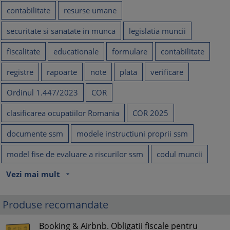
contabilitate
resurse umane
securitate si sanatate in munca
legislatia muncii
fiscalitate
educationale
formulare
contabilitate
registre
rapoarte
note
plata
verificare
Ordinul 1.447/2023
COR
clasificarea ocupatiilor Romania
COR 2025
documente ssm
modele instructiuni proprii ssm
model fise de evaluare a riscurilor ssm
codul muncii
Vezi mai mult
arrow_drop_down
Produse recomandate
Booking & Airbnb. Obligatii fiscale pentru