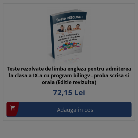
Teste rezolvate de limba engleza pentru admiterea
la clasa a IX-a cu program bilingv - proba scrisa si
orala (Editie revizuita)
72,
15
Lei

Adauga in cos