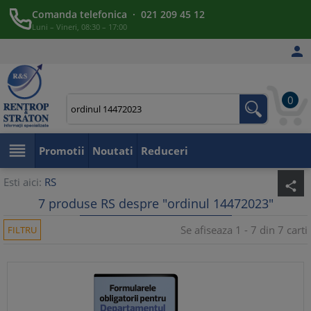
Comanda telefonica · 021 209 45 12
Luni – Vineri, 08:30 – 17:00

0

Promotii
Noutati
Reduceri
Esti aici:
RS
share
7 produse RS despre "ordinul 14472023"
Se afiseaza 1 - 7 din 7 carti
FILTRU