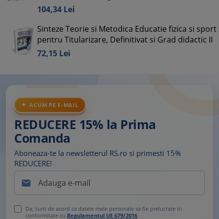
104,
34
Lei
Sinteze Teorie si Metodica Educatie fizica si sport
pentru Titularizare, Definitivat si Grad didactic II
72,
15
Lei
ACUM PE E-MAIL
REDUCERE 15% la Prima
Comanda
Aboneaza-te la newsletterul RS.ro si primesti 15%
REDUCERE!

Da, sunt de acord ca datele mele personale sa fie prelucrate in
conformitate cu
Regulamentul UE 679/2016