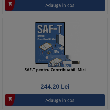

Adauga in cos
SAF-T pentru Contribuabili Mici
244,
20
Lei

Adauga in cos