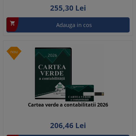
255,
30
Lei

Adauga in cos
nou
Cartea verde a contabilitatii 2026
206,
46
Lei