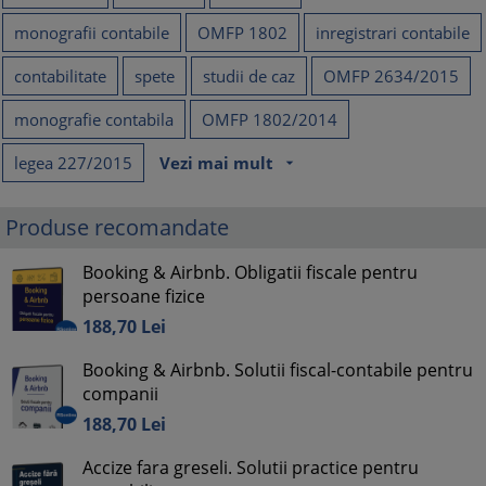
monografii contabile
OMFP 1802
inregistrari contabile
contabilitate
spete
studii de caz
OMFP 2634/2015
monografie contabila
OMFP 1802/2014
legea 227/2015
Vezi mai mult
arrow_drop_down
Produse recomandate
Booking & Airbnb. Obligatii fiscale pentru
persoane fizice
188,
70
Lei
Booking & Airbnb. Solutii fiscal-contabile pentru
companii
188,
70
Lei
Accize fara greseli. Solutii practice pentru