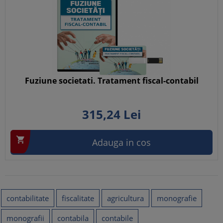
Fuziune societati. Tratament fiscal-contabil
315,
24
Lei

Adauga in cos
contabilitate
fiscalitate
agricultura
monografie
monografii
contabila
contabile