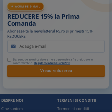
ACUM PE E-MAIL
REDUCERE 15% la Prima
Comanda
Aboneaza-te la newsletterul RS.ro si primesti 15%
REDUCERE!

Da, sunt de acord ca datele mele personale sa fie prelucrate in
conformitate cu
Regulamentul UE 679/2016
DESPRE NOI
TERMENI SI CONDITII
Cine suntem
Termeni si conditii