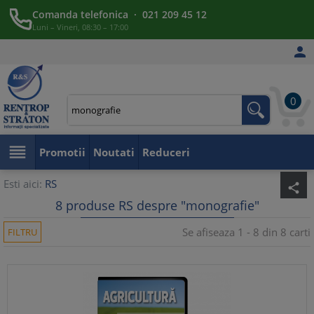
Comanda telefonica · 021 209 45 12
Luni – Vineri, 08:30 – 17:00

0

Promotii
Noutati
Reduceri
Esti aici:
RS
share
8 produse RS despre "monografie"
Se afiseaza 1 - 8 din 8 carti
FILTRU