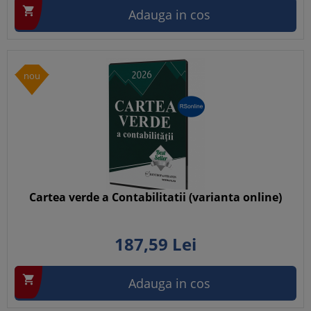

Adauga in cos
nou
Cartea verde a Contabilitatii (varianta online)
187,
59
Lei

Adauga in cos