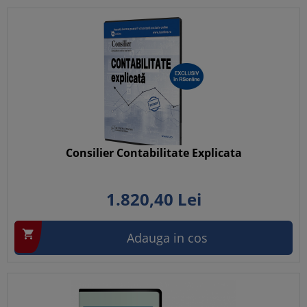
Consilier Contabilitate Explicata
1.820,
40
Lei

Adauga in cos