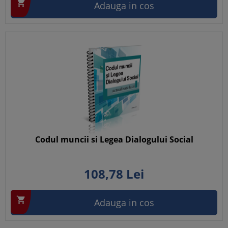

Adauga in cos
Codul muncii si Legea Dialogului Social
108,
78
Lei

Adauga in cos