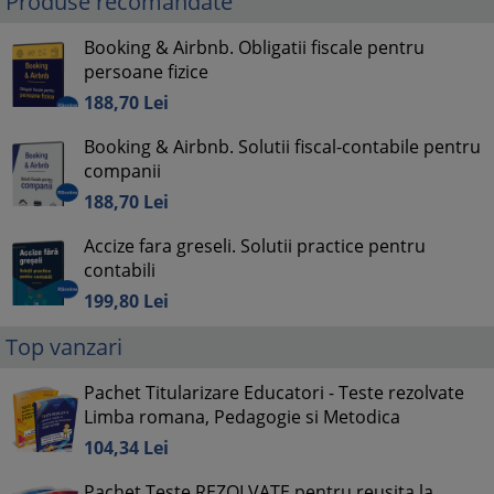
Produse recomandate
Booking & Airbnb. Obligatii fiscale pentru
persoane fizice
188,
70
Lei
Booking & Airbnb. Solutii fiscal-contabile pentru
companii
188,
70
Lei
Accize fara greseli. Solutii practice pentru
contabili
199,
80
Lei
Top vanzari
Pachet Titularizare Educatori - Teste rezolvate
Limba romana, Pedagogie si Metodica
104,
34
Lei
Pachet Teste REZOLVATE pentru reusita la