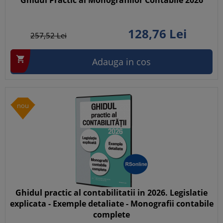
Ghidul Practic al Monografiilor Contabile 2026
128,
76
Lei
257,
52
Lei

Adauga in cos
nou
Ghidul practic al contabilitatii in 2026. Legislatie
explicata - Exemple detaliate - Monografii contabile
complete