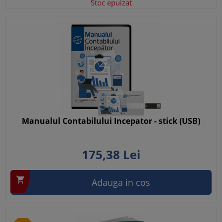
Stoc epuizat
Manualul Contabilului Incepator - stick (USB)
175,
38
Lei

Adauga in cos