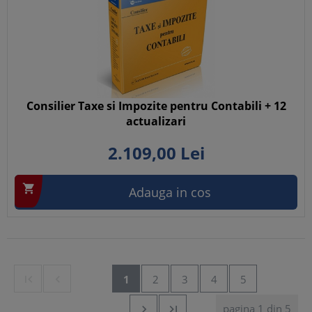
Consilier Taxe si Impozite pentru Contabili + 12
actualizari
2.109,
00
Lei

Adauga in cos


1
2
3
4
5
pagina 1 din 5

