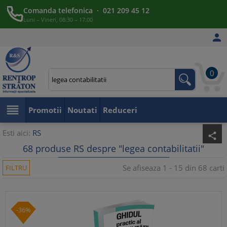
Comanda telefonica · 021 209 45 12
Luni – Vineri, 08:30 – 17:00

0

Promotii
Noutati
Reduceri
Esti aici:
RS
share
68 produse RS despre "legea contabilitatii"
Se afiseaza 1 - 15 din 68 carti
FILTRU
-36%