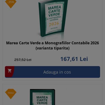
-35%
Marea Carte Verde a Monografiilor Contabile 2026
(varianta tiparita)
167,
61
Lei
257,
52
Lei

Adauga in cos
nou