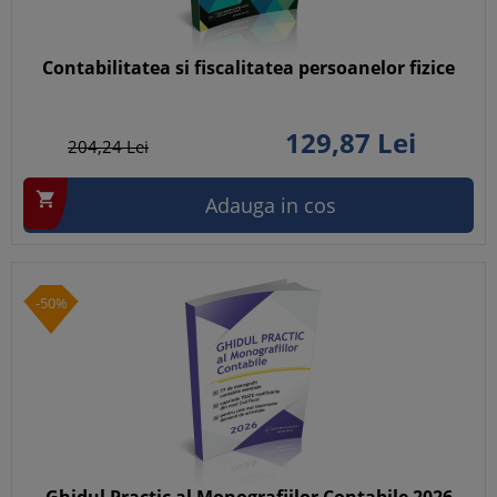
Contabilitatea si fiscalitatea persoanelor fizice
129,
87
Lei
204,
24
Lei

Adauga in cos
-50%