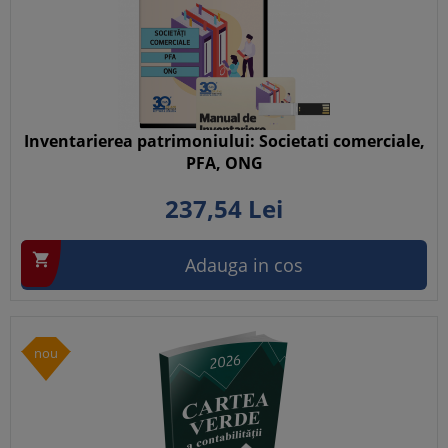
Inventarierea patrimoniului: Societati comerciale,
PFA, ONG
237,
54
Lei

Adauga in cos
nou