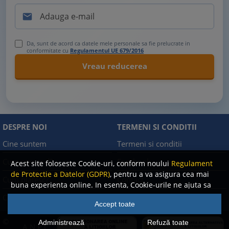

Da, sunt de acord ca datele mele personale sa fie prelucrate in
conformitate cu
Regulamentul UE 679/2016
DESPRE NOI
TERMENI SI CONDITII
Cine suntem
Termeni si conditii
Cum comand?
Facebook
Acest site foloseste Cookie-uri, conform noului
Regulament
de Protectie a Datelor (GDPR)
, pentru a va asigura cea mai
Cum platesc?
Contact
buna experienta online. In esenta, Cookie-urile ne ajuta sa
imbunatatim continutul de pe site, oferindu-va dvs.,
Cum returnez
Politica de confidentialitate
Accept toate
cititorul, o experienta online personalizata si mult mai
rapida. Ele sunt folosite doar de site-ul nostru si partenerii
©
Administrează
Refuză toate
A.N.P.C.
nostri de incredere. Click
AICI
pentru detalii despre politica