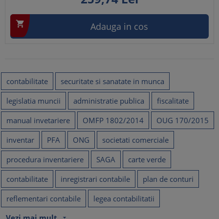

Adauga in cos
contabilitate
securitate si sanatate in munca
legislatia muncii
administratie publica
fiscalitate
manual invetariere
OMFP 1802/2014
OUG 170/2015
inventar
PFA
ONG
societati comerciale
procedura inventariere
SAGA
carte verde
contabilitate
inregistrari contabile
plan de conturi
reflementari contabile
legea contabilitatii
Vezi mai mult
arrow_drop_down