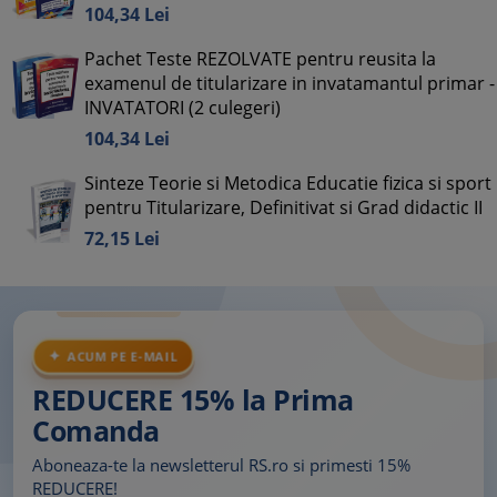
104,
34
Lei
Pachet Teste REZOLVATE pentru reusita la
examenul de titularizare in invatamantul primar -
INVATATORI (2 culegeri)
104,
34
Lei
Sinteze Teorie si Metodica Educatie fizica si sport
pentru Titularizare, Definitivat si Grad didactic II
72,
15
Lei
ACUM PE E-MAIL
REDUCERE 15% la Prima
Comanda
Aboneaza-te la newsletterul RS.ro si primesti 15%
REDUCERE!