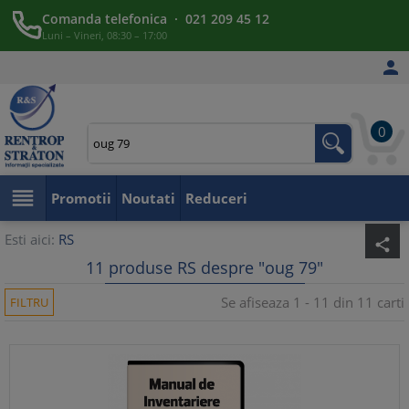
Comanda telefonica · 021 209 45 12
Luni – Vineri, 08:30 – 17:00

0

Promotii
Noutati
Reduceri
Esti aici:
RS
share
11 produse RS despre "oug 79"
Se afiseaza 1 - 11 din 11 carti
FILTRU