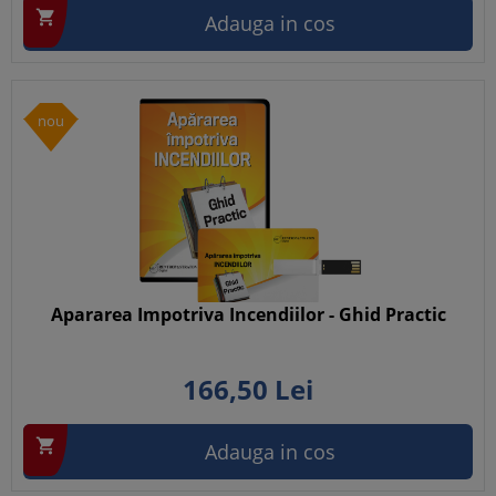

Adauga in cos
nou
Apararea Impotriva Incendiilor - Ghid Practic
166,
50
Lei

Adauga in cos