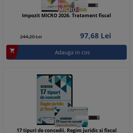
Impozit MICRO 2026. Tratament fiscal
97,
68
Lei
244,
20
Lei

Adauga in cos
17 tipuri de concedii. Regim juridic si fiscal