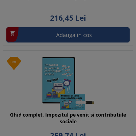
216,
45
Lei

Adauga in cos
nou
Ghid complet. Impozitul pe venit si contributiile
sociale
259,
74
Lei