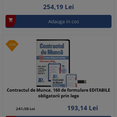
254,
19
Lei

Adauga in cos
-20%
Contractul de Munca. 160 de formulare EDITABILE
obligatorii prin lege
193,
14
Lei
241,
98
Lei