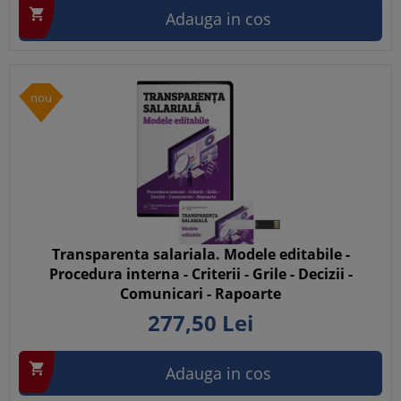

Adauga in cos
nou
Transparenta salariala. Modele editabile -
Procedura interna - Criterii - Grile - Decizii -
Comunicari - Rapoarte
277,
50
Lei

Adauga in cos