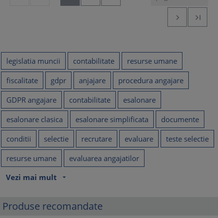


legislatia muncii
contabilitate
resurse umane
fiscalitate
gdpr
anjajare
procedura angajare
GDPR angajare
contabilitate
esalonare
esalonare clasica
esalonare simplificata
documente
conditii
selectie
recrutare
evaluare
teste selectie
resurse umane
evaluarea angajatilor
Vezi mai mult
arrow_drop_down
Produse recomandate