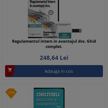
Regulamentul intern in avantajul dvs. Ghid
complet.
248,
64
Lei

Adauga in cos
-21%