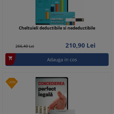
Cheltuieli deductibile si nedeductibile
210,
90
Lei
266,
40
Lei

Adauga in cos
-20%