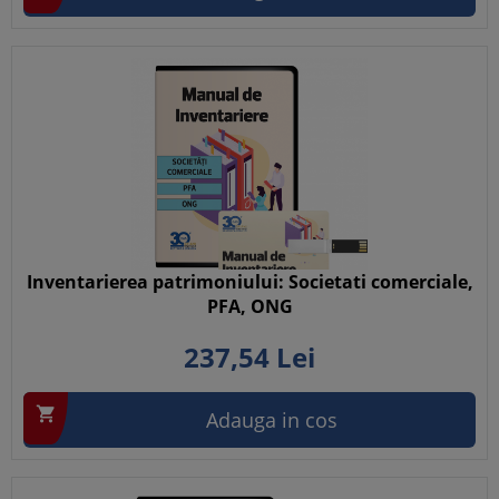
Inventarierea patrimoniului: Societati comerciale,
PFA, ONG
237,
54
Lei

Adauga in cos