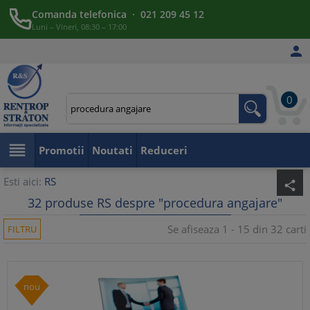
Comanda telefonica · 021 209 45 12
Luni – Vineri, 08:30 – 17:00

0

Promotii
Noutati
Reduceri
Esti aici:
RS
share
32 produse RS despre "procedura angajare"
Se afiseaza 1 - 15 din 32 carti
FILTRU
nou