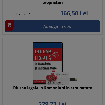
proprietari
166,
50
Lei
207,
57
Lei

Adauga in cos
Diurna legala in Romania si in strainatate
229,
77
Lei