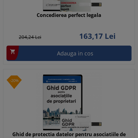
Concedierea perfect legala
163,
17
Lei
204,
24
Lei

Adauga in cos
-20%
Ghid de protectia datelor pentru asociatiile de