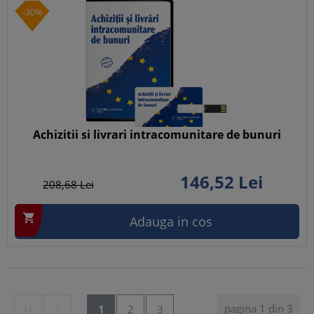
-30%
Achizitii si livrari intracomunitare de bunuri
146,
52
Lei
208,
68
Lei

Adauga in cos
pagina 1 din 3


1
2
3