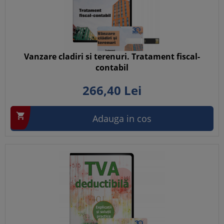
Vanzare cladiri si terenuri. Tratament fiscal-
contabil
266,
40
Lei

Adauga in cos