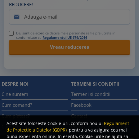
REDUCERE!

Da, sunt de acord ca datele mele personale sa fie prelucrate in
conformitate cu
Regulamentul UE 679/2016
DESPRE NOI
TERMENI SI CONDITII
Cine suntem
Termeni si conditii
Cum comand?
Facebook
Cum platesc?
Contact
Acest site foloseste Cookie-uri, conform noului
Regulament
Cum returnez
Politica de confidentialitate
de Protectie a Datelor (GDPR)
, pentru a va asigura cea mai
buna experienta online. In esenta, Cookie-urile ne ajuta sa