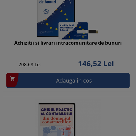
Achizitii si livrari intracomunitare de bunuri
146,
52
Lei
208,
68
Lei

Adauga in cos