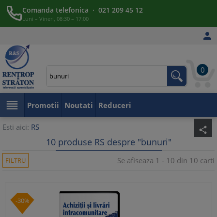
Comanda telefonica · 021 209 45 12
Luni – Vineri, 08:30 – 17:00

0

Promotii
Noutati
Reduceri
Esti aici:
RS
share
10 produse RS despre "bunuri"
Se afiseaza 1 - 10 din 10 carti
FILTRU
-30%