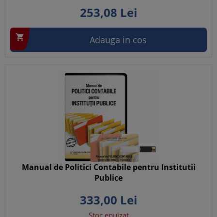
253,
08
Lei

Adauga in cos
Manual de Politici Contabile pentru Institutii
Publice
333,
00
Lei
Stoc epuizat