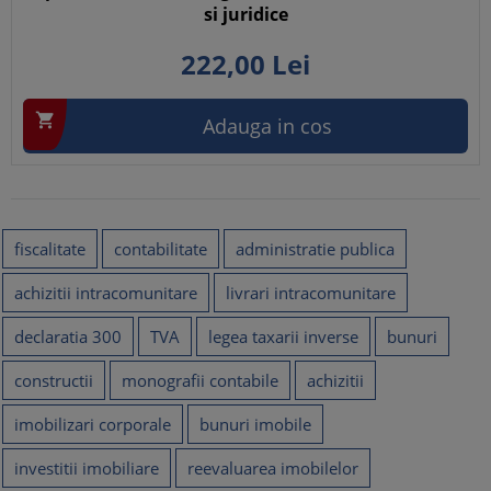
si juridice
222,
00
Lei

Adauga in cos
fiscalitate
contabilitate
administratie publica
achizitii intracomunitare
livrari intracomunitare
declaratia 300
TVA
legea taxarii inverse
bunuri
constructii
monografii contabile
achizitii
imobilizari corporale
bunuri imobile
investitii imobiliare
reevaluarea imobilelor