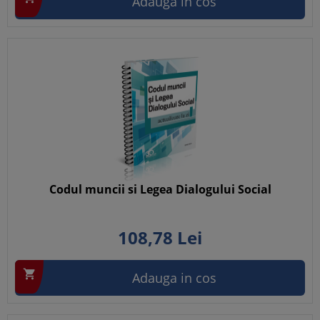
Adauga in cos
Codul muncii si Legea Dialogului Social
108,
78
Lei

Adauga in cos