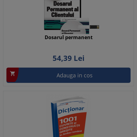
Dosarul permanent
54,
39
Lei

Adauga in cos