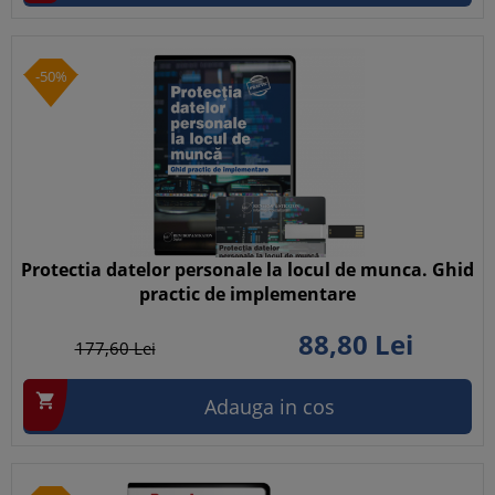
-50%
Protectia datelor personale la locul de munca. Ghid
practic de implementare
88,
80
Lei
177,
60
Lei

Adauga in cos