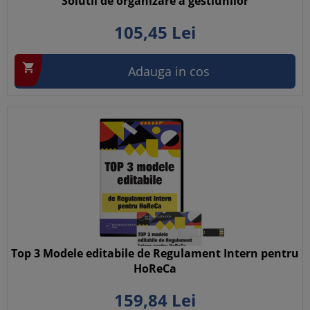
Solutii de organizare a gestiunilor
105,
45
Lei

Adauga in cos
Top 3 Modele editabile de Regulament Intern pentru
HoReCa
159,
84
Lei