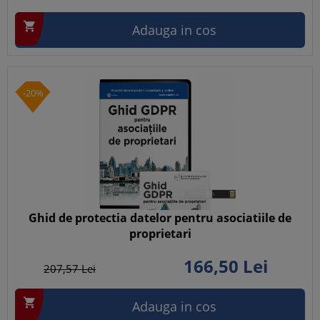

Adauga in cos
-20%
Ghid de protectia datelor pentru asociatiile de
proprietari
166,
50
Lei
207,
57
Lei

Adauga in cos