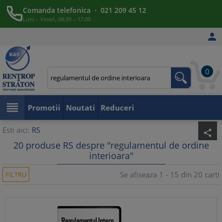
Comanda telefonica · 021 209 45 12
Luni – Vineri, 08:30 – 17:00

0

Promotii
Noutati
Reduceri
Esti aici:
RS
share
20 produse RS despre "regulamentul de ordine
interioara"
Se afiseaza 1 - 15 din 20 carti
FILTRU