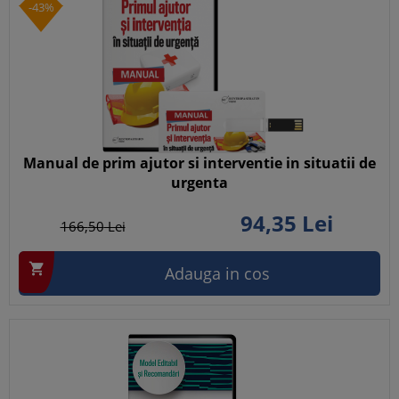
-43%
Manual de prim ajutor si interventie in situatii de
urgenta
94,
35
Lei
166,
50
Lei

Adauga in cos