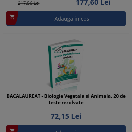
177,
60
Lei
217,
56
Lei

Adauga in cos
BACALAUREAT - Biologie Vegetala si Animala. 20 de
teste rezolvate
72,
15
Lei
