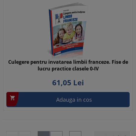
Culegere pentru invatarea limbii franceze. Fise de
lucru practice clasele 0-IV
61,
05
Lei

Adauga in cos