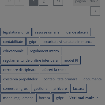
pagina 1 din 2


1
2


legislatia muncii
resurse umane
idei de afaceri
contabilitate
gdpr
securitate si sanatate in munca
educationale
regulament intern
regulamentul de ordine interioara
model RI
cercetare disciplnara
afaceri la cheie
cresterea prepelitelor
contabilitate primara
documente
comert en-gros
gestiune
arhivare
factura
model regulament
horeca
gdpr
Vezi mai mult
arrow_drop_down