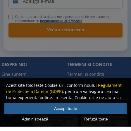

Da, sunt de acord ca datele mele personale sa fie prelucrate in
conformitate cu
Regulamentul UE 679/2016
DESPRE NOI
TERMENI SI CONDITII
Cine suntem
Termeni si conditii
Cum comand?
Facebook
Acest site foloseste Cookie-uri, conform noului
Regulament
de Protectie a Datelor (GDPR)
, pentru a va asigura cea mai
Cum platesc?
Contact
buna experienta online. In esenta, Cookie-urile ne ajuta sa
imbunatatim continutul de pe site, oferindu-va dvs.,
Cum returnez
Politica de confidentialitate
Accept toate
cititorul, o experienta online personalizata si mult mai
rapida. Ele sunt folosite doar de site-ul nostru si partenerii
©
Administrează
Refuză toate
A.N.P.C.
nostri de incredere. Click
AICI
pentru detalii despre politica
2008
de Cookie-uri.
-