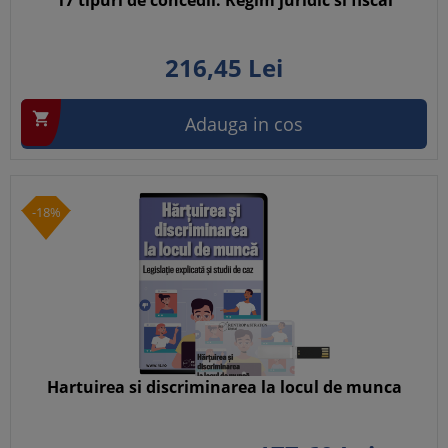
17 tipuri de concedii. Regim juridic si fiscal
216,
45
Lei

Adauga in cos
-18%
Hartuirea si discriminarea la locul de munca