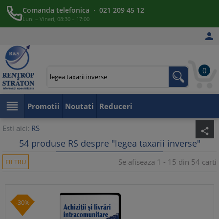
Comanda telefonica · 021 209 45 12
Luni – Vineri, 08:30 – 17:00

0

Promotii
Noutati
Reduceri
Esti aici:
RS
share
54 produse RS despre "legea taxarii inverse"
Se afiseaza 1 - 15 din 54 carti
FILTRU
-30%