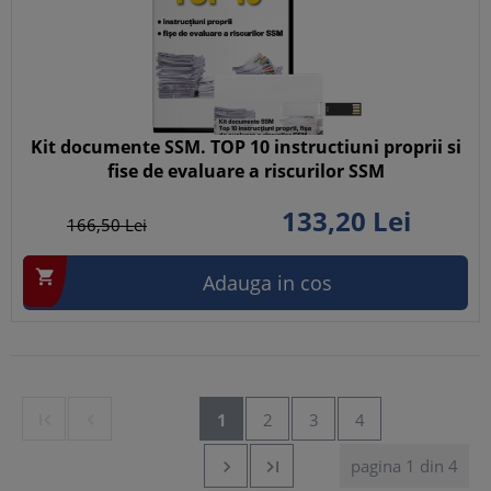
Kit documente SSM. TOP 10 instructiuni proprii si
fise de evaluare a riscurilor SSM
133,
20
Lei
166,
50
Lei

Adauga in cos


1
2
3
4
pagina 1 din 4

