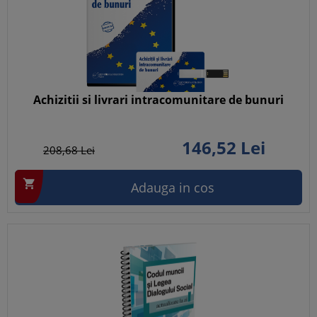
Achizitii si livrari intracomunitare de bunuri
146,
52
Lei
208,
68
Lei

Adauga in cos