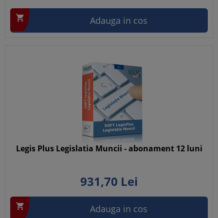

Adauga in cos
Legis Plus Legislatia Muncii - abonament 12 luni
931,
70
Lei

Adauga in cos