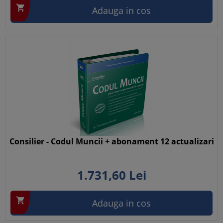

Adauga in cos
Consilier - Codul Muncii + abonament 12 actualizari
1.731,
60
Lei

Adauga in cos