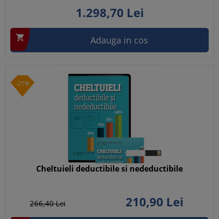
1.298,
70
Lei

Adauga in cos
-21%
Cheltuieli deductibile si nedeductibile
210,
90
Lei
266,
40
Lei