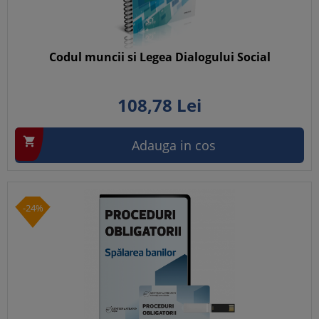
Codul muncii si Legea Dialogului Social
108,
78
Lei

Adauga in cos
-24%