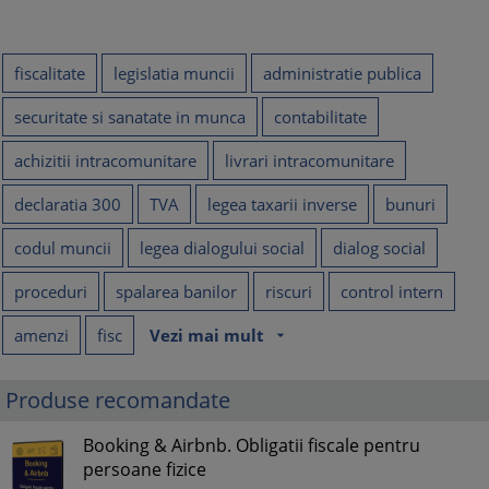
fiscalitate
legislatia muncii
administratie publica
securitate si sanatate in munca
contabilitate
achizitii intracomunitare
livrari intracomunitare
declaratia 300
TVA
legea taxarii inverse
bunuri
codul muncii
legea dialogului social
dialog social
proceduri
spalarea banilor
riscuri
control intern
amenzi
fisc
Vezi mai mult
arrow_drop_down
Produse recomandate
Booking & Airbnb. Obligatii fiscale pentru
persoane fizice