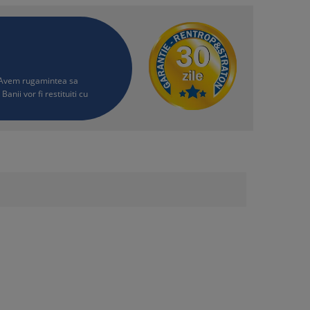
i. Avem rugamintea sa
Banii vor fi restituiti cu