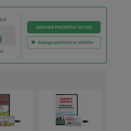
Lei
l
i
Adauga pachetul in wishlist

ei