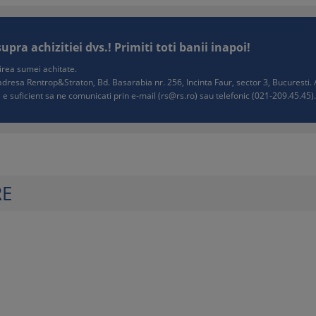
ra achizitiei dvs.! Primiti toti banii inapoi!
tuirea sumei achitate.
e adresa Rentrop&Straton, Bd. Basarabia nr. 256, Incinta Faur, sector 3, Bucurest
 e suficient sa ne comunicati prin e-mail (
rs@rs.ro
) sau telefonic (021-209.45.45). 
RE