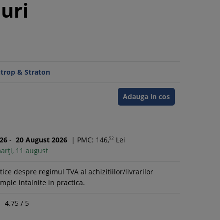
nuri
ntrop & Straton
Adauga in cos
26
-
20
August
2026
|
PMC: 146,
52
Lei
arți, 11 august
ice despre regimul TVA al achizitiilor/livrarilor
mple intalnite in practica.
4.75
/
5