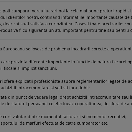
e poti cumpara mereu lucrari noi la cele mai bune preturi, rapid s
l clientilor nostri, continand informatiile importante cautate de 
s, doar cat sa-ti satisfaca curiozitatea. Gasesti toate precizarile: c
e produs va fi cu siguranta un atu important pentru tine sau pentru ce
ea Europeana se lovesc de problema incadrarii corecte a operatiuni
se, care prezinta diferente importante in functie de natura fiecarei
 fiscale si implicit sanctiuni.
ri
ofera explicatii profesioniste asupra reglementarilor legate de ac
chizitii intracomunitare si veti sti fara dubii:
logate din punct de vedere legal drept achizitii intracomunitare sau 
ctie de statutul persoanei ce efectueaza operatiunea, de sfera de apl
de curs valutar dintre momentul facturarii si momentul receptiei;
nsportului de marfuri efectuat de catre cumparator etc.