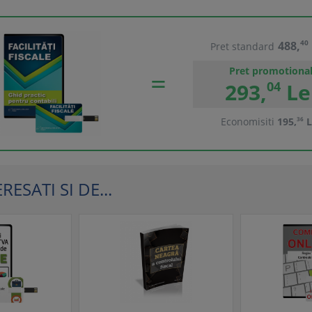
488,
40
Pret standard
Pret promotiona
293,
04
Le
Economisiti
195,
36
L
ESATI SI DE...