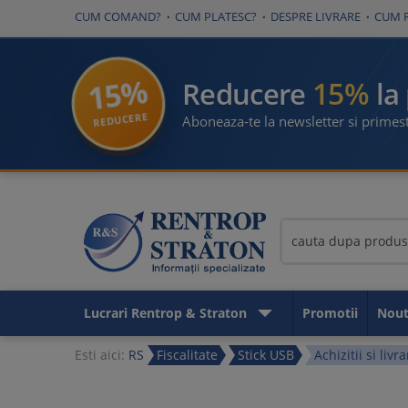
CUM COMAND?
CUM PLATESC?
DESPRE LIVRARE
CUM 
15%
15%
Reducere
la
REDUCERE
Aboneaza-te la newsletter si primest
Lucrari Rentrop & Straton
Promotii
Nout
Esti aici:
RS
Fiscalitate
Stick USB
Achizitii si liv