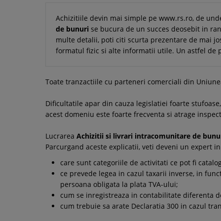
Achizitiile devin mai simple pe www.rs.ro, de und
de bunuri
se bucura de un succes deosebit in randu
multe detalii, poti citi scurta prezentare de mai jo
formatul fizic si alte informatii utile. Un astfel d
Toate tranzactiile cu parteneri comerciali din Uniun
Dificultatile apar din cauza legislatiei foarte stufoa
acest domeniu este foarte frecventa si atrage inspectii
Lucrarea
Achizitii si livrari intracomunitare de bunu
Parcurgand aceste explicatii, veti deveni un expert in a
care sunt categoriile de activitati ce pot fi cata
ce prevede legea in cazul taxarii inverse, in fun
persoana obligata la plata TVA-ului;
cum se inregistreaza in contabilitate diferenta 
cum trebuie sa arate Declaratia 300 in cazul tra