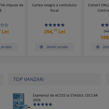
e TVA impuse de
Cartea neagra a controlului
Comert ONLI
E
fiscal
Controa
0
15
Lei
294,
Lei
266
188
i produs
Detalii produs
Deta


TOP VANZARI
Examenul de ACCES la STAGIUL CECCAR
2026