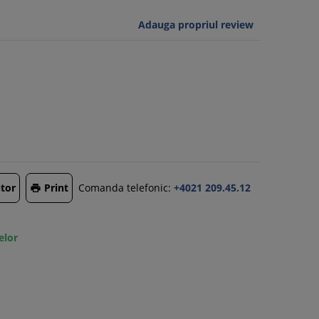
Adauga propriul review
tor
Print
Comanda telefonic:
+4021 209.45.12

elor