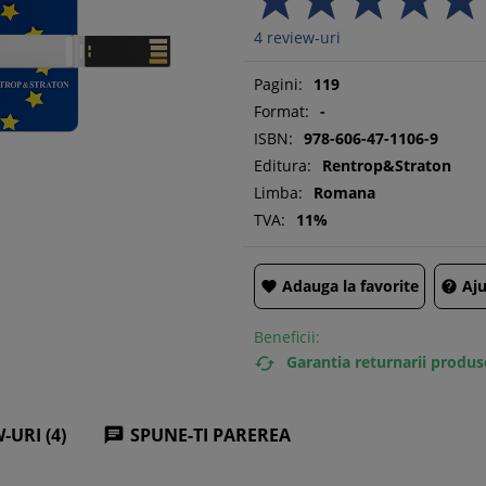
4
review-uri
Pagini:
119
Format:
-
ISBN:
978-606-47-1106-9
Editura:
Rentrop&Straton
Limba:
Romana
TVA:
11%
Adauga la favorite
Aju


Beneficii:
Garantia returnarii produs

-URI (4)
SPUNE-TI PAREREA
