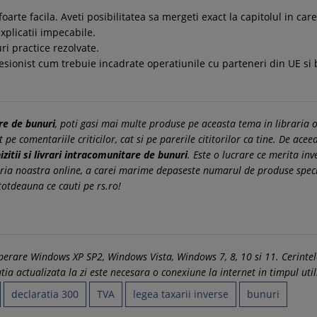
oarte facila. Aveti posibilitatea sa mergeti exact la capitolul in car
explicatii impecabile.
uri practice rezolvate.
ionist cum trebuie incadrate operatiunile cu parteneri din UE si be
are de bunuri
, poti gasi mai multe produse pe aceasta tema in libraria o
e comentariile criticilor, cat si pe parerile cititorilor ca tine. De acee
izitii si livrari intracomunitare de bunuri
. Este o lucrare ce merita inv
ria noastra online, a carei marime depaseste numarul de produse special
totdeauna ce cauti pe rs.ro!
 operare Windows XP SP2, Windows Vista, Windows 7, 8, 10 si 11. Cerin
a actualizata la zi este necesara o conexiune la internet in timpul utili
declaratia 300
TVA
legea taxarii inverse
bunuri