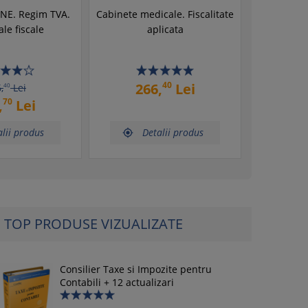
NE. Regim TVA.
Cabinete medicale. Fiscalitate
le fiscale
aplicata
40
266,
Lei
,
40
Lei
70
,
Lei
lii produs
Detalii produs

TOP PRODUSE VIZUALIZATE
Consilier Taxe si Impozite pentru
Contabili + 12 actualizari