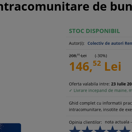
i intracomunitare de bu
STOC DISPONIBIL
Autor(i):
Colectiv de autori Re
208,
68
Lei
(-30%)
146,
52
Lei
Oferta valabila intre:
23
Iulie
20
✓ Livrare incepand de maine, m
Ghid complet cu informatii pract
intracomunitare, insotite de exe
nota actuala -
Opinia clientilor: