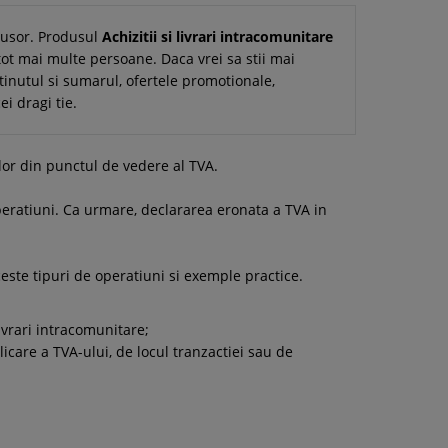
i usor. Produsul
Achizitii si livrari intracomunitare
tot mai multe persoane. Daca vrei sa stii mai
ontinutul si sumarul, ofertele promotionale,
i dragi tie.
lor din punctul de vedere al TVA.
 operatiuni. Ca urmare, declararea eronata a TVA in
este tipuri de operatiuni si exemple practice.
livrari intracomunitare;
icare a TVA-ului, de locul tranzactiei sau de