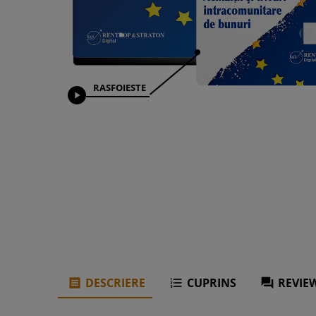
RASFOIESTE

DESCRIERE
CUPRINS
REVIEW


