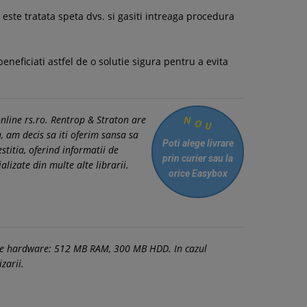
e este tratata speta dvs. si gasiti intreaga procedura
neficiati astfel de o solutie sigura pentru a evita
O
nline rs.ro. Rentrop & Straton are
U
N
a, am decis sa iti oferim sansa sa
Poti alege livrare
estitia, oferind informatii de
prin curier
sau la
izate din multe alte librarii.
orice Easybox
tele hardware: 512 MB RAM, 300 MB HDD. In cazul
zarii.