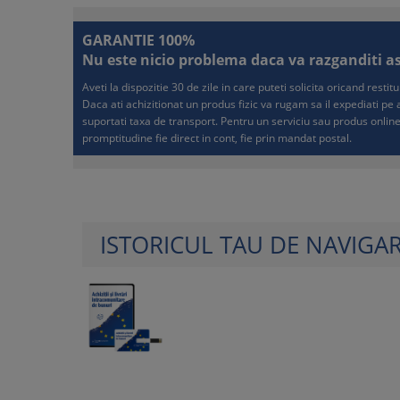
GARANTIE 100%
Nu este nicio problema daca va razganditi asup
Aveti la dispozitie 30 de zile in care puteti solicita oricand resti
Daca ati achizitionat un produs fizic va rugam sa il expediati p
suportati taxa de transport. Pentru un serviciu sau produs online
promptitudine fie direct in cont, fie prin mandat postal.
ISTORICUL TAU DE NAVIGA