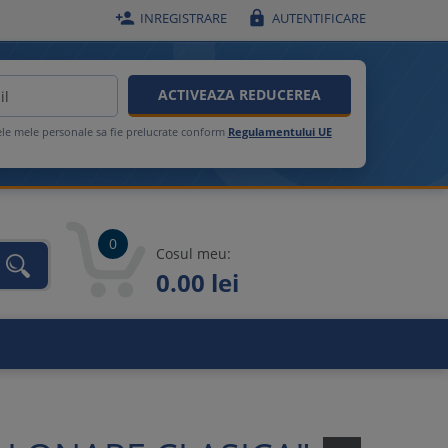


INREGISTRARE
AUTENTIFICARE
ACTIVEAZA REDUCEREA
ele mele personale sa fie prelucrate conform
Regulamentului UE
0
Cosul meu:
0.00 lei
unca