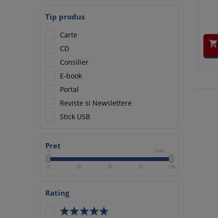
Tip produs
Carte

CD
Consilier
E-book
Portal
Reviste si Newslettere
Stick USB
Pret
0
2500
0
25
50
75
100
Rating