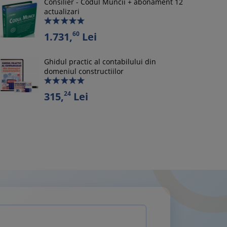
Consilier - Codul Muncii + abonament 12
actualizari
60
1.731,
Lei
Ghidul practic al contabilului din
domeniul constructiilor
24
315,
Lei