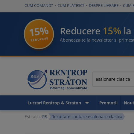
CUM COMAND?
CUM PLATESC?
DESPRE LIVRARE
CUM 
15%
15%
Reducere
la
REDUCERE
Aboneaza-te la newsletter si primest
Lucrari Rentrop & Straton
Promotii
Nout
Esti aici:
RS
Rezultate cautare esalonare clasica