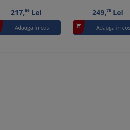
217,
56
Lei
249,
75
Lei

Adauga in cos
Adauga in co