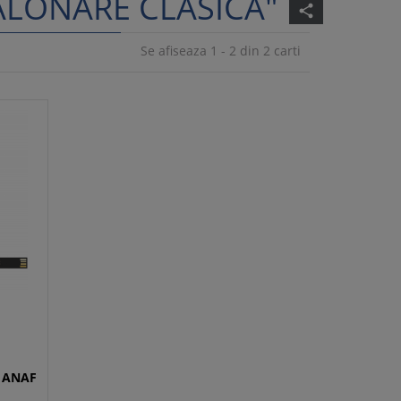
ALONARE CLASICA"
share
Se afiseaza 1 - 2 din 2 carti
s ANAF