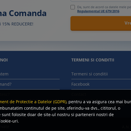
Da, sunt de acord ca datele mele pe
ima Comanda
Regulamentul UE 679/2016
sti 15% REDUCERE!
 NOI
TERMENI SI CONDITII
ntem
Termeni si conditii
mand?
Facebook
tesc?
Contact
ent de Protectie a Datelor (GDPR)
, pentru a va asigura cea mai bu
urnez
Politica de confidentialitate
mbunatatim continutul de pe site, oferindu-va dvs., cititorul, o
sunt folosite doar de site-ul nostru si partenerii nostri de
ookie-uri.
rvate
A.N.