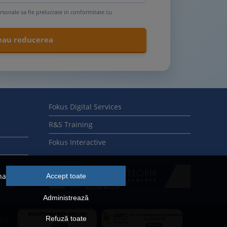
rsonale sa fie prelucrate in conformitate cu
Fokus Digital Services
R&S Training
Fokus Interactive
na
Accept toate
Administrează
Refuză toate
P.C.