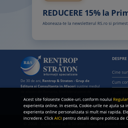
REDUCERE 15% la Pr
Aboneaza-te la newsletterul RS.ro si prime
DESPRE
Cine su
De 30 de ani,
Rentrop & Straton - Grup de
Cum co
Editura si Consultanta in Afaceri
sustine mediul
de afaceri din Romania, fiind liderul pietei de
Cum pla
informatii specializate.
Acest site foloseste Cookie-uri, conform noului
Regulam
Cum ret
experienta online. In esenta, Cookie-urile ne ajuta sa i
experienta online personalizata si mult mai rapida. Ele 
incredere. Click
AICI
pentru detalii despre politica de C
© 2008 - 2026 Rentrop & Straton
Toate drepturile reze