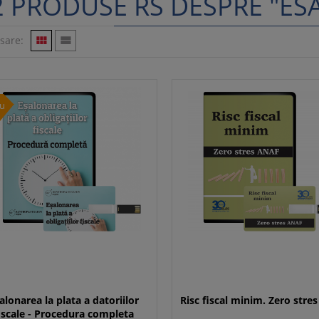
2 PRODUSE RS DESPRE "ES
isare:


u
alonarea la plata a datoriilor
Risc fiscal minim. Zero stre
iscale - Procedura completa