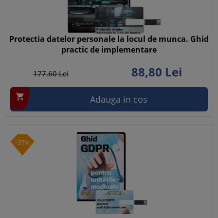
Protectia datelor personale la locul de munca. Ghid
practic de implementare
88,
80
Lei
177,
60
Lei

Adauga in cos
-35%