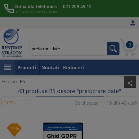
Comanda telefonica · 021 209 45 12
Luni – Vineri, 08:30 – 17:00

0

Promotii
Noutati
Reduceri
Esti aici:
RS
share
43 produse RS despre "prelucrare date"
Se afiseaza 1 - 15 din 43 carti
FILTRU
-20%