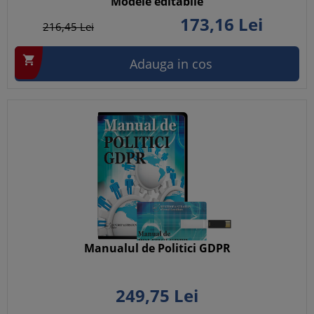
Modele editabile
173,
16
Lei
216,
45
Lei

Adauga in cos
Manualul de Politici GDPR
249,
75
Lei