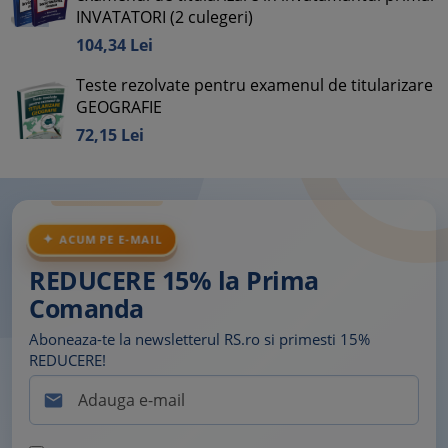
INVATATORI (2 culegeri)
104,
34
Lei
Teste rezolvate pentru examenul de titularizare
GEOGRAFIE
72,
15
Lei
ACUM PE E-MAIL
REDUCERE 15% la Prima
Comanda
Aboneaza-te la newsletterul RS.ro si primesti 15%
REDUCERE!
