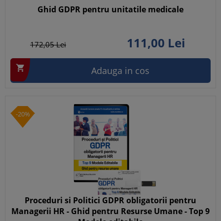
Ghid GDPR pentru unitatile medicale
111,
00
Lei
172,
05
Lei

Adauga in cos
-20%
Proceduri si Politici GDPR obligatorii pentru
Managerii HR - Ghid pentru Resurse Umane - Top 9