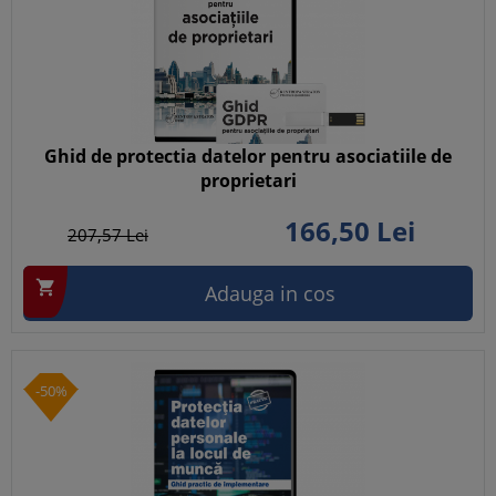
Ghid de protectia datelor pentru asociatiile de
proprietari
166,
50
Lei
207,
57
Lei

Adauga in cos
-50%