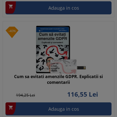

Adauga in cos
-40%
Cum sa evitati amenzile GDPR. Explicatii si
comentarii
116,
55
Lei
194,
25
Lei

Adauga in cos