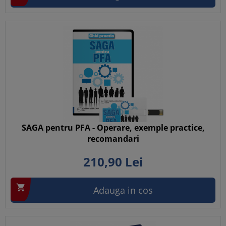
SAGA pentru PFA - Operare, exemple practice,
recomandari
210,
90
Lei

Adauga in cos