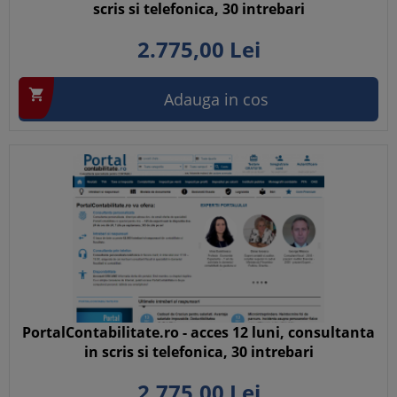
scris si telefonica, 30 intrebari
2.775,
00
Lei

Adauga in cos
PortalContabilitate.ro - acces 12 luni, consultanta
in scris si telefonica, 30 intrebari
2.775,
00
Lei