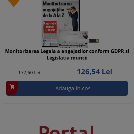
Monitorizarea Legala a angajatilor conform GDPR si
Legislatia muncii
126,
54
Lei
177,
60
Lei

Adauga in cos