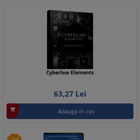
Cyberlaw Elements
63,
27
Lei

Adauga in cos
-29%