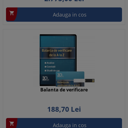

Adauga in cos
Balanta de verificare
188,
70
Lei

Adauga in cos