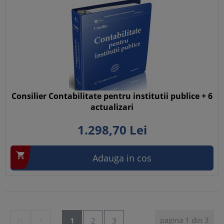
Consilier Contabilitate pentru institutii publice + 6
actualizari
1.298,
70
Lei

Adauga in cos
pagina 1 din 3


1
2
3