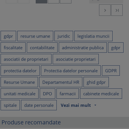


gdpr
resurse umane
juridic
legislatia muncii
fiscalitate
contabilitate
administratie publica
gdpr
asociatii de proprietari
asociatie proprietari
protectia datelor
Protectia datelor personale
GDPR
Resurse Umane
Departamentul HR
ghid gdpr
unitati medicale
DPO
farmacii
cabinete medicale
spitale
date personale
Vezi mai mult
arrow_drop_down
Produse recomandate