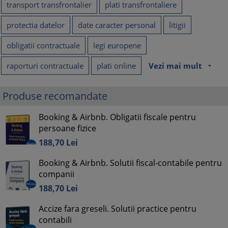
transport transfrontalier
plati transfrontaliere
protectia datelor
date caracter personal
litigii
obligatii contractuale
legi europene
raporturi contractuale
plati online
Vezi mai mult
arrow_drop_down
Produse recomandate
Booking & Airbnb. Obligatii fiscale pentru
persoane fizice
188,
70
Lei
Booking & Airbnb. Solutii fiscal-contabile pentru
companii
188,
70
Lei
Accize fara greseli. Solutii practice pentru
contabili