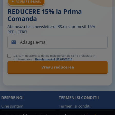
ACUM PE E-MAIL
REDUCERE 15% la Prima
Comanda
Aboneaza-te la newsletterul RS.ro si primesti 15%
REDUCERE!

Da, sunt de acord ca datele mele personale sa fie prelucrate in
conformitate cu
Regulamentul UE 679/2016
DESPRE NOI
TERMENI SI CONDITII
Cine suntem
Termeni si conditii