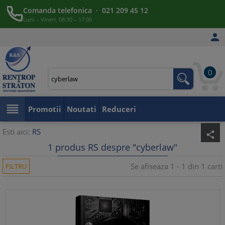
Comanda telefonica · 021 209 45 12
Luni – Vineri, 08:30 – 17:00

0

Promotii
Noutati
Reduceri
Esti aici:
RS
share
1 produs RS despre "cyberlaw"
Se afiseaza 1 - 1 din 1 carti
FILTRU