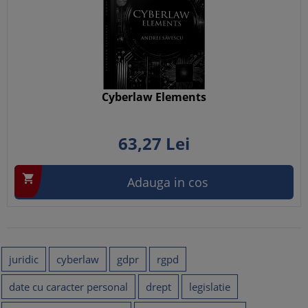
Cyberlaw Elements
63,
27
Lei

Adauga in cos
juridic
cyberlaw
gdpr
rgpd
date cu caracter personal
drept
legislatie