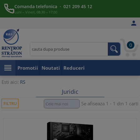
Comanda telefonica · 021 209 45 12
Luni – Vineri, 08:30 – 17:00

0

Promotii
Noutati
Reduceri
Esti aici:
RS
Juridic
Se afiseaza 1 - 1 din 1 carti
FILTRU