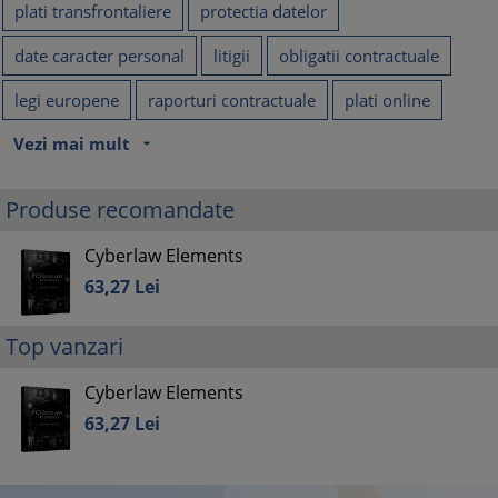
plati transfrontaliere
protectia datelor
date caracter personal
litigii
obligatii contractuale
legi europene
raporturi contractuale
plati online
Vezi mai mult
arrow_drop_down
Produse recomandate
Cyberlaw Elements
63,
27
Lei
Top vanzari
Cyberlaw Elements
63,
27
Lei