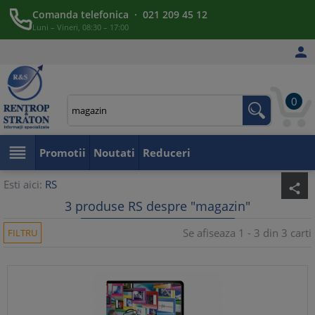
Comanda telefonica · 021 209 45 12
Luni – Vineri, 08:30 – 17:00

0

Promotii
Noutati
Reduceri
Esti aici:
RS
share
3 produse RS despre "magazin"
Se afiseaza 1 - 3 din 3 carti
FILTRU