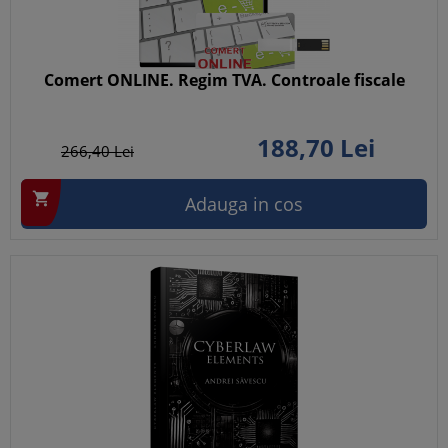
Comert ONLINE. Regim TVA. Controale fiscale
188,
70
Lei
266,
40
Lei

Adauga in cos