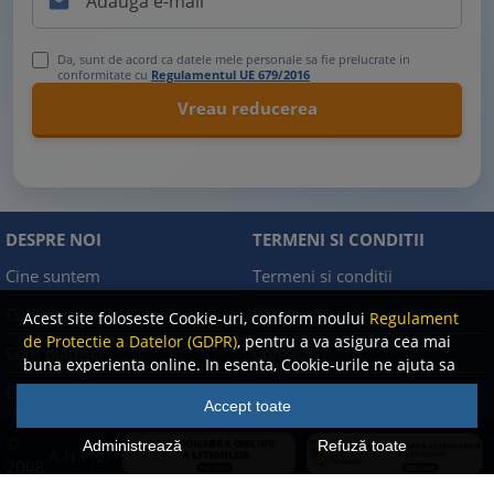

Da, sunt de acord ca datele mele personale sa fie prelucrate in
conformitate cu
Regulamentul UE 679/2016
DESPRE NOI
TERMENI SI CONDITII
Cine suntem
Termeni si conditii
Cum comand?
Facebook
Acest site foloseste Cookie-uri, conform noului
Regulament
de Protectie a Datelor (GDPR)
, pentru a va asigura cea mai
Cum platesc?
Contact
buna experienta online. In esenta, Cookie-urile ne ajuta sa
imbunatatim continutul de pe site, oferindu-va dvs.,
Cum returnez
Politica de confidentialitate
Accept toate
cititorul, o experienta online personalizata si mult mai
rapida. Ele sunt folosite doar de site-ul nostru si partenerii
©
Administrează
Refuză toate
A.N.P.C.
nostri de incredere. Click
AICI
pentru detalii despre politica
2008
de Cookie-uri.
-