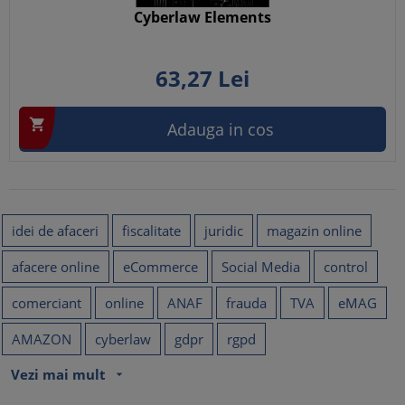
Cyberlaw Elements
63,
27
Lei

Adauga in cos
idei de afaceri
fiscalitate
juridic
magazin online
afacere online
eCommerce
Social Media
control
comerciant
online
ANAF
frauda
TVA
eMAG
AMAZON
cyberlaw
gdpr
rgpd
Vezi mai mult
arrow_drop_down