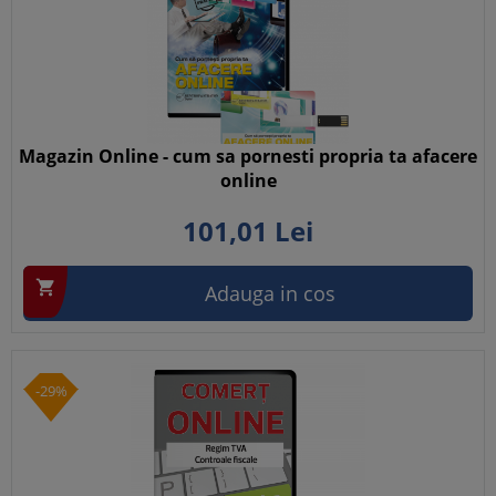
Magazin Online - cum sa pornesti propria ta afacere
online
101,
01
Lei

Adauga in cos
-29%