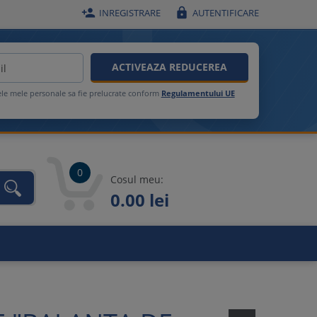


INREGISTRARE
AUTENTIFICARE
ACTIVEAZA REDUCEREA
ele mele personale sa fie prelucrate conform
Regulamentului UE
0
Cosul meu:
0.00 lei
unca