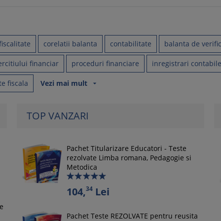
fiscalitate
corelatii balanta
contabilitate
balanta de verifi
rcitiului financiar
proceduri financiare
inregistrari contabil
e fiscala
Vezi mai mult
arrow_drop_down
TOP VANZARI
Pachet Titularizare Educatori - Teste
rezolvate Limba romana, Pedagogie si
Metodica
34
104,
Lei
le
Pachet Teste REZOLVATE pentru reusita