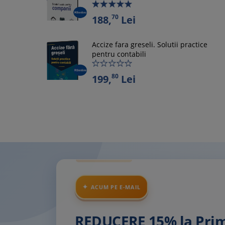
70
188,
Lei
Accize fara greseli. Solutii practice
pentru contabili
80
199,
Lei
ACUM PE E-MAIL
REDUCERE 15% la Pr