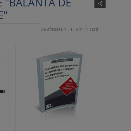
E "BALANTA DE
share
E"
Se afiseaza 1 - 11 din 11 carti