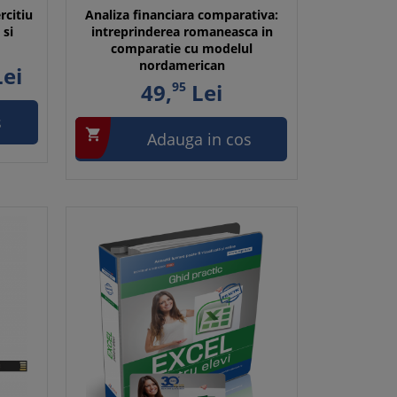
rcitiu
Analiza financiara comparativa:
 si
intreprinderea romaneasca in
comparatie cu modelul
nordamerican
ei
49,
95
Lei
s

Adauga in cos