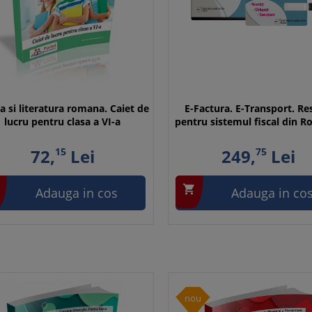
 si literatura romana. Caiet de
E-Factura. E-Transport. Re
lucru pentru clasa a VI-a
pentru sistemul fiscal din 
72,
15
Lei
249,
75
Lei

Adauga in cos
Adauga in co
nou