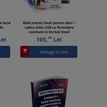
a locul
Ghid practic Excel pentru elevi +
de
cadou Stick USB cu formulare
rezolvate in format Excel
ei
105,
45
Lei

s
Adauga in cos