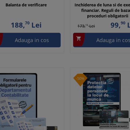
Balanta de verificare
Inchiderea de luna si de exe
financiar. Reguli de baza
proceduri obligatorii
188,
70
Lei
99,
90
L
173,
16
Lei

Adauga in cos
Adauga in co
-50%