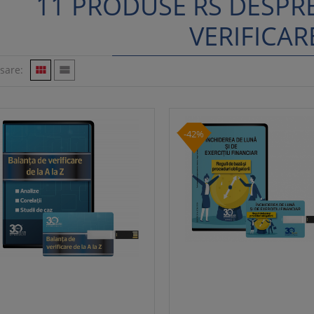
11 PRODUSE RS DESPR
VERIFICAR
isare:


-42%