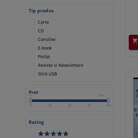
Tip produs
Carte
CD
Consilier

E-book
Portal
Reviste si Newslettere
Stick USB
Pret
0
2500
0
25
50
75
100
Rating