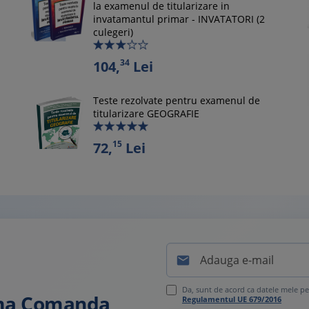
la examenul de titularizare in
invatamantul primar - INVATATORI (2
culegeri)
34
104,
Lei
Teste rezolvate pentru examenul de
titularizare GEOGRAFIE
15
72,
Lei

Da, sunt de acord ca datele mele pe
ima Comanda
Regulamentul UE 679/2016