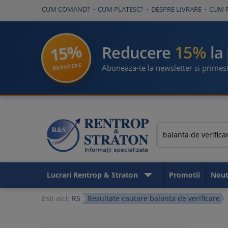
CUM COMAND?
CUM PLATESC?
DESPRE LIVRARE
CUM 
15%
15%
Reducere
la
REDUCERE
Aboneaza-te la newsletter si primest
Lucrari Rentrop & Straton
Promotii
Nout
Esti aici:
RS
Rezultate cautare balanta de verificare