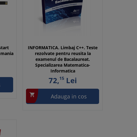
start
INFORMATICA. Limbaj C++. Teste
Romania
rezolvate pentru reusita la
examenul de Bacalaureat.
Specializarea Matematica-
Informatica
72,
15
Lei
s

Adauga in cos