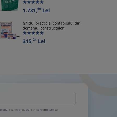
60
1.731,
Lei
Ghidul practic al contabilului din
domeniul constructiilor
24
315,
Lei
rsonale sa fie prelucrate in conformitate cu