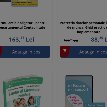
rmularele obligatorii pentru
Protectia datelor personale l
epartamentul Contabilitate
de munca. Ghid practic 
implementare
163,
17
Lei
88,
80
L
177,
60
Lei

Adauga in cos
Adauga in co