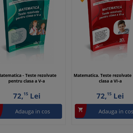
atematica - Teste rezolvate
Matematica. Teste rezolvate
pentru clasa a V-a
clasa a VI-a
72,
15
Lei
72,
15
Lei

Adauga in cos
Adauga in co