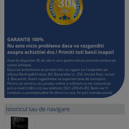
3. Contractul de cloud pentru depozitare si aplicatii
4. Alte contracte speciale
V. REGLEMENTAREA OPERATIUNILOR
1. Operatiuni pe piata de capital
2. Sistemul Electronic de Achizitii Publice
GARANTIE 100%
3. Exceptia serviciilor de comunicatii electronice
Nu este nicio problema daca va razganditi
4. Exceptia serviciilor media
asupra achizitiei dvs.! Primiti toti banii inapoi!
5. Exceptia serviciilor juridice
6. S.E.A.P. utilizeaza licente C.O.T.S.
Aveti la dispozitie 30 de zile in care puteti solicita oricand restituirea
7. Registrul National de Publicitate Mobiliara
sumei achitate.
Daca ati achizitionat un produs fizic va rugam sa il expediati pe
8. Platforme colaborative de transport
adresa Rentrop&Straton, Bd. Basarabia nr. 256, Incinta Faur, sector
9. Sistemul national electronic de plata online
3, Bucuresti. Avem rugamintea sa suportati taxa de transport.
10. Portalul instantelor de judecata
Pentru un serviciu sau produs online e suficient sa ne comunicati
prin e-mail (
rs@rs.ro
) sau telefonic (021-209.45.45). Banii vor fi
11. Oficiul National al Registrului Comertului
restituiti cu promptitudine fie direct in cont, fie prin mandat postal.
12. S.U.M.A.L.
13. Alte reglementari speciale
Istoricul tau de navigare
VI. BLOCKCHAIN & CRYPTOCOINS
1. Functiile hash
2. Blocurile inlantuite