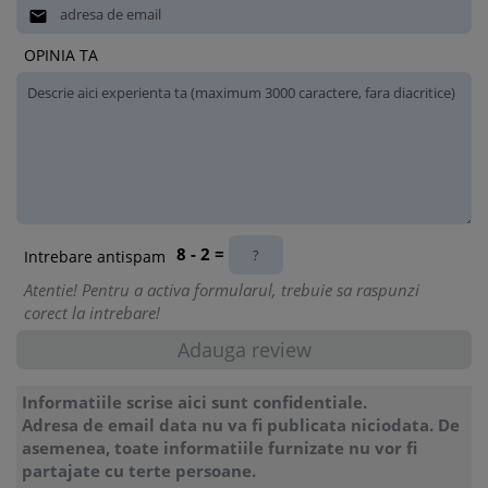
10. Colete transfrontaliere

11. Platile transfrontaliere
12. Tonul rosu
OPINIA TA
13. Protectia datelor cu caracter personal
14. Codul vamal
15. Marcile
16. Continut online
17. Intermediere online
18. Solutionarea online a litigiilor
19. Conformitatea produselor
20. Insolventa transfrontaliera
8 - 2 =
Intrebare antispam
21. Obligatii contractuale
22. Obligatii necontractuale
Atentie! Pentru a activa formularul, trebuie sa raspunzi
23. Autenticitatea documentelor
corect la intrebare!
24. Divortul
25. Abuzul sexual online asupra copiilor
26. Mobilitatea tinerilor
27. Animale de companie
Informatiile scrise aici sunt confidentiale.
28. Statistica
Adresa de email data nu va fi publicata niciodata. De
29. Domeniile de internet
asemenea, toate informatiile furnizate nu vor fi
30. Legile europene
partajate cu terte persoane.