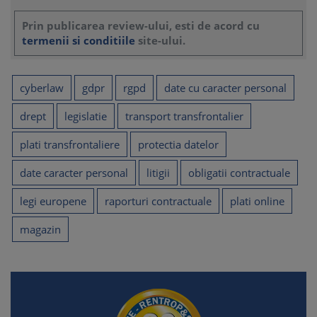
31. Justitia
Prin publicarea review-ului, esti de acord cu
III. RAPORTURI CONTRACTUALE SI PLATI
termenii si conditiile
site-ului.
1. Incheierea contractelor la distanta prin mijloace
electronice
1.1. Locul incheierii contractului
cyberlaw
gdpr
rgpd
date cu caracter personal
1.2. Momentul incheierii contractului
1.3. Continutul contractului
drept
legislatie
transport transfrontalier
1.4. Identificarea partilor
2. Modalitati de plata online, furnizarea de servicii de plata,
plati transfrontaliere
protectia datelor
garantiile platilor online
3. Magazine online – structura, functionare, reglementari
date caracter personal
litigii
obligatii contractuale
legale aplicabile
4. Rambursarea banilor
legi europene
raporturi contractuale
plati online
5. A.N.P.C.
6. Platforma SOL
magazin
7. Personoidul – luarea deciziilor comerciale asistata de
software
IV. CONTRACTE SPECIALE
1. Contractul de utilizare software
2. Contractul de web-hosting