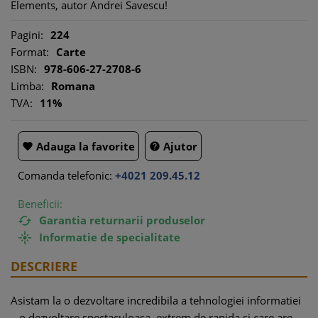
Elements, autor Andrei Savescu!
Pagini:
224
Format:
Carte
ISBN:
978-606-27-2708-6
Limba:
Romana
TVA:
11%
Adauga la favorite
Ajutor


Comanda telefonic:
+4021 209.45.12
Beneficii:
Garantia returnarii produselor

Informatie de specialitate

DESCRIERE
Asistam la o dezvoltare incredibila a tehnologiei informatiei
– o dezvoltare spectaculoasa, extrem de rapida si care are