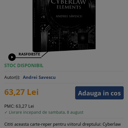
RASFOIESTE

STOC DISPONIBIL
Autor(i):
Andrei Savescu
63,
27
Lei
Adauga in cos
PMC: 63,
27
Lei
✓ Livrare incepand de sambata, 8 august
Cititi aceasta carte-reper pentru viitorul dreptului: Cyberlaw