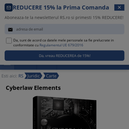
Comanda telefonica · 021 209 45 12
REDUCERE 15% la Prima Comanda
✕
Luni – Vineri, 08:30 – 17:00
Aboneaza-te la newsletterul RS.ro si primesti 15% REDUCERE!


Da, sunt de acord ca datele mele personale sa fie prelucrate in
0
conformitate cu
Regulamentul UE 679/2016

Promotii
Noutati
Reduceri
Esti aici:
RS
Juridic
Carte
Cyberlaw Elements