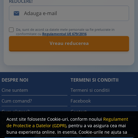
REDUCERE!

Da, sunt de acord ca datele mele personale sa fie prelucrate in
conformitate cu
Regulamentul UE 679/2016
DESPRE NOI
TERMENI SI CONDITII
Cine suntem
Termeni si conditii
Cum comand?
Facebook
Cum platesc?
Contact
Acest site foloseste Cookie-uri, conform noului
Regulament
Cum returnez
Politica de confidentialitate
de Protectie a Datelor (GDPR)
, pentru a va asigura cea mai
buna experienta online. In esenta, Cookie-urile ne ajuta sa
©