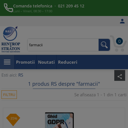
Comanda telefonica · 021 209 45 12
Luni – Vineri, 08:30 – 17:00

0

Promotii
Noutati
Reduceri
Esti aici:
RS
share
1 produs RS despre "farmacii"
Se afiseaza 1 - 1 din 1 carti
FILTRU
-35%