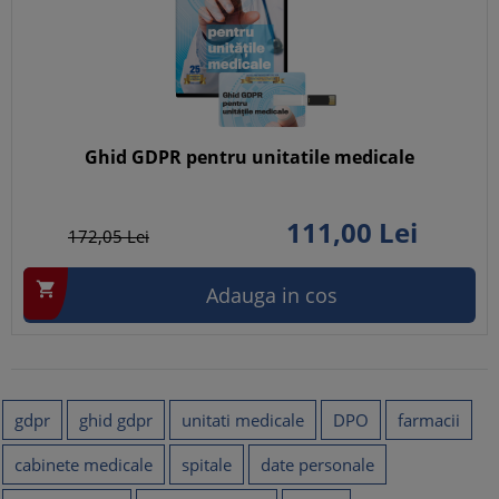
Ghid GDPR pentru unitatile medicale
111,
00
Lei
172,
05
Lei

Adauga in cos
gdpr
ghid gdpr
unitati medicale
DPO
farmacii
cabinete medicale
spitale
date personale