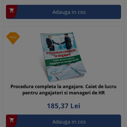

Adauga in cos
nou
Procedura completa la angajare. Caiet de lucru
pentru angajatori si manageri de HR
185,
37
Lei

Adauga in cos