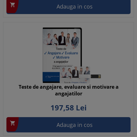

Adauga in cos
Teste de angajare, evaluare si motivare a
angajatilor
197,
58
Lei

Adauga in cos