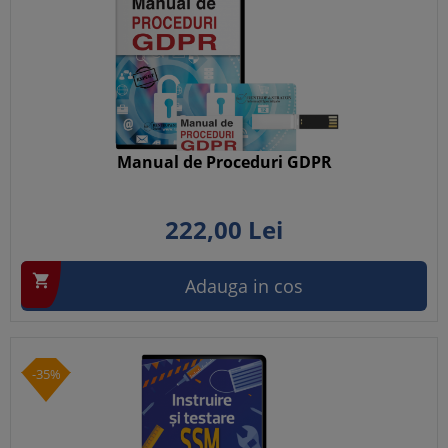
Manual de Proceduri GDPR
222,
00
Lei

Adauga in cos
-35%