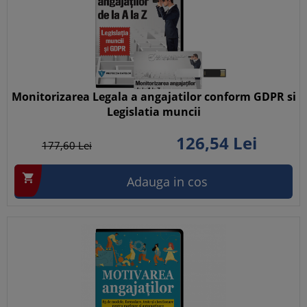
Monitorizarea Legala a angajatilor conform GDPR si
Legislatia muncii
126,
54
Lei
177,
60
Lei

Adauga in cos