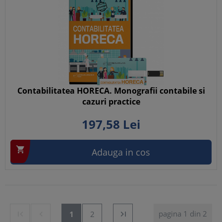
Contabilitatea HORECA. Monografii contabile si
cazuri practice
197,
58
Lei

Adauga in cos
pagina 1 din 2


1
2
