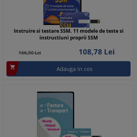
Instruire si testare SSM. 11 modele de teste si
instructiuni proprii SSM
108,
78
Lei
166,
50
Lei

Adauga in cos