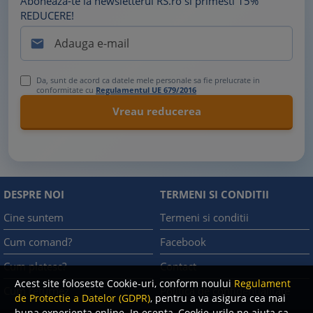
Aboneaza-te la newsletterul RS.ro si primesti 15%
REDUCERE!

Da, sunt de acord ca datele mele personale sa fie prelucrate in
conformitate cu
Regulamentul UE 679/2016
DESPRE NOI
TERMENI SI CONDITII
Cine suntem
Termeni si conditii
Cum comand?
Facebook
Cum platesc?
Contact
Acest site foloseste Cookie-uri, conform noului
Regulament
Cum returnez
Politica de confidentialitate
de Protectie a Datelor (GDPR)
, pentru a va asigura cea mai
buna experienta online. In esenta, Cookie-urile ne ajuta sa