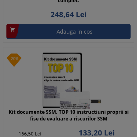
complet.
248,
64
Lei

Adauga in cos
-20%
Kit documente SSM. TOP 10 instructiuni proprii si
fise de evaluare a riscurilor SSM
133,
20
Lei
166,
50
Lei