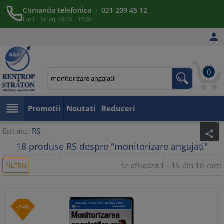
Comanda telefonica · 021 209 45 12
Luni – Vineri, 08:30 – 17:00

0

Promotii
Noutati
Reduceri
Esti aici:
RS
share
18 produse RS despre "monitorizare angajati"
Se afiseaza 1 - 15 din 18 carti
FILTRU
-29%