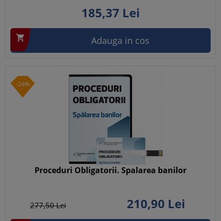
185,
37
Lei

Adauga in cos
-24%
Proceduri Obligatorii. Spalarea banilor
210,
90
Lei
277,
50
Lei