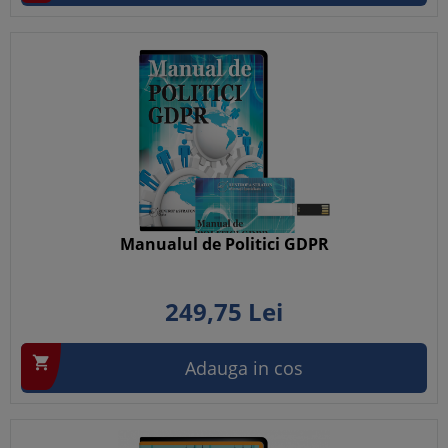
Manualul de Politici GDPR
249,
75
Lei

Adauga in cos