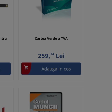
ntru
Cartea Verde a TVA
259,
74
Lei

s
Adauga in cos