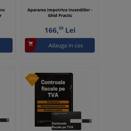
tru
Apararea Impotriva Incendiilor -
r
Ghid Practic
166,
50
Lei

s
Adauga in cos
-30%