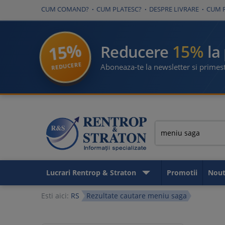
CUM COMAND?
CUM PLATESC?
DESPRE LIVRARE
CUM 
15%
15%
Reducere
la
REDUCERE
Aboneaza-te la newsletter si primest
Lucrari Rentrop & Straton
Promotii
Nout
Esti aici:
RS
Rezultate cautare meniu saga