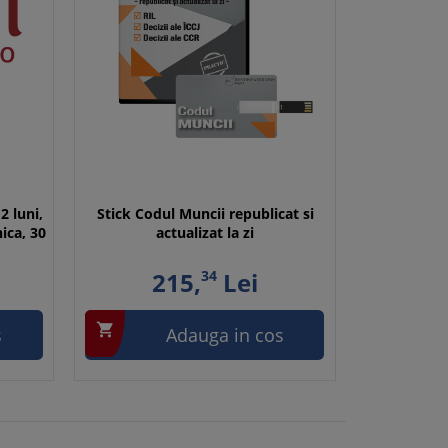
2 luni,
Stick Codul Muncii republicat si
nica, 30
actualizat la zi
215,
34
Lei

s
Adauga in cos