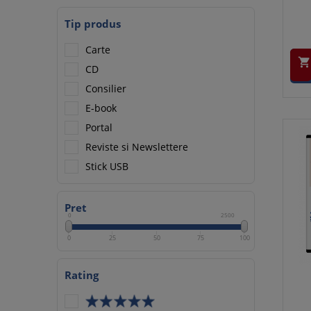
Tip produs
Carte

CD
Consilier
E-book
Portal
Reviste si Newslettere
Stick USB
Pret
0
2500
0
25
50
75
100
Rating