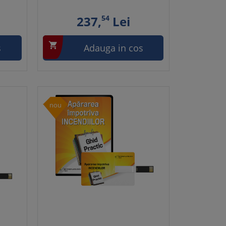
237,
54
Lei

s
Adauga in cos
nou