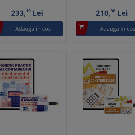
233,
10
Lei
210,
90
Lei

Adauga in cos
Adauga in co