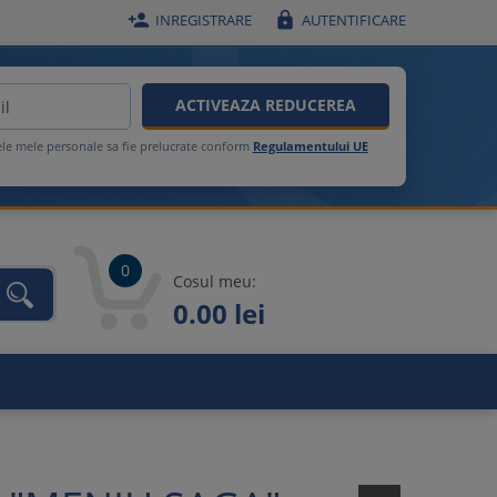


INREGISTRARE
AUTENTIFICARE
ACTIVEAZA REDUCEREA
ele mele personale sa fie prelucrate conform
Regulamentului UE
0
Cosul meu:
0.00 lei
unca