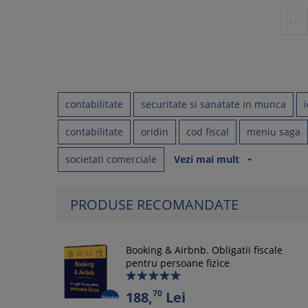

contabilitate
securitate si sanatate in munca
contabilitate
oridin
cod fiscal
meniu saga
societati comerciale
Vezi mai mult
arrow_drop_down
PRODUSE RECOMANDATE
Booking & Airbnb. Obligatii fiscale
pentru persoane fizice
70
188,
Lei