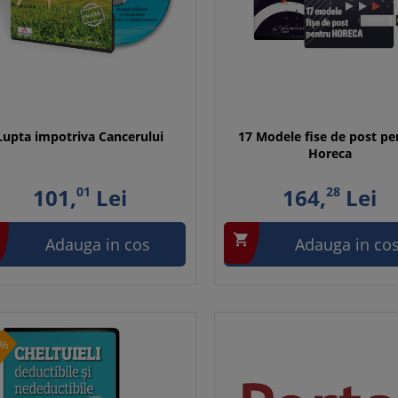
Lupta impotriva Cancerului
17 Modele fise de post pe
Horeca
101,
01
Lei
164,
28
Lei

Adauga in cos
Adauga in co
1%