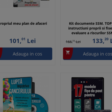
ropriul meu plan de afaceri
Kit documente SSM. TOP
instructiuni proprii si fis
evaluare a riscurilor S
101,
01
Lei
133,
20
L
166,
50
Lei

Adauga in cos
Adauga in co