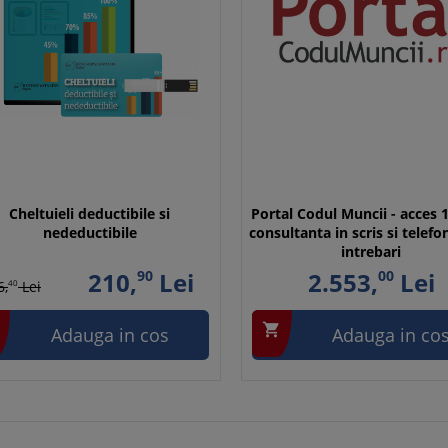
Cheltuieli deductibile si
Portal Codul Muncii - acces 1
nedeductibile
consultanta in scris si telefo
intrebari
210,
90
Lei
2.553,
00
Lei
6,
40
Lei

Adauga in cos
Adauga in co