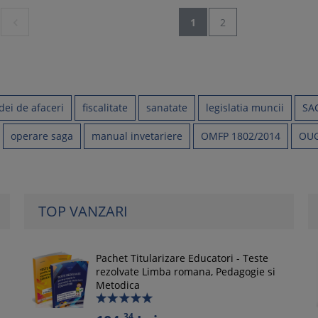

1
2
idei de afaceri
fiscalitate
sanatate
legislatia muncii
SA
operare saga
manual invetariere
OMFP 1802/2014
OUG
TOP VANZARI
Pachet Titularizare Educatori - Teste
rezolvate Limba romana, Pedagogie si
Metodica
34