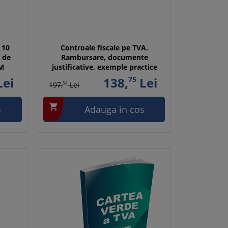
 10
Controale fiscale pe TVA.
e de
Rambursare, documente
SM
justificative, exemple practice
ei
138,
75
Lei
197,
58
Lei

s
Adauga in cos