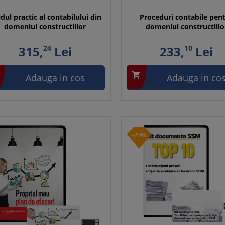
dul practic al contabilului din
Proceduri contabile pen
domeniul constructiilor
domeniul constructiilo
315,
24
Lei
233,
10
Lei

Adauga in cos
Adauga in co
-20%