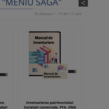
 "MENIU SAGA"
share
Se afiseaza 1 - 15 din 17 carti
re,
Inventarierea patrimoniului:
ndari
Societati comerciale, PFA, ONG