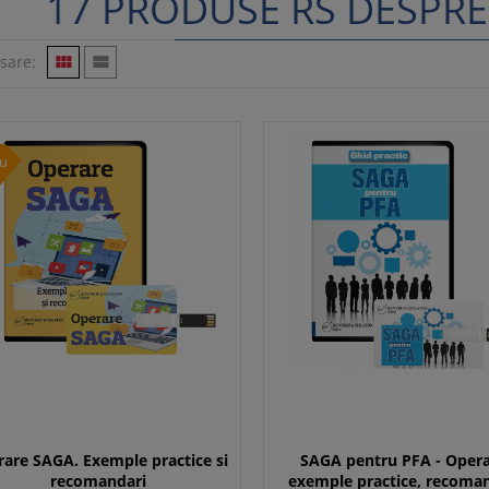
17 PRODUSE RS DESPRE
isare:


u
are SAGA. Exemple practice si
SAGA pentru PFA - Opera
recomandari
exemple practice, recoma