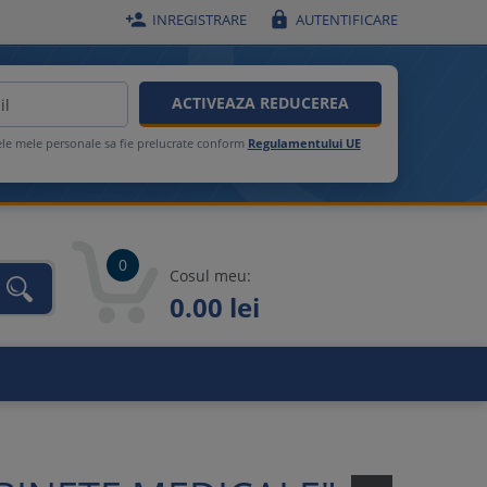


INREGISTRARE
AUTENTIFICARE
ACTIVEAZA REDUCEREA
ele mele personale sa fie prelucrate conform
Regulamentului UE
0
Cosul meu:
0.00 lei
unca