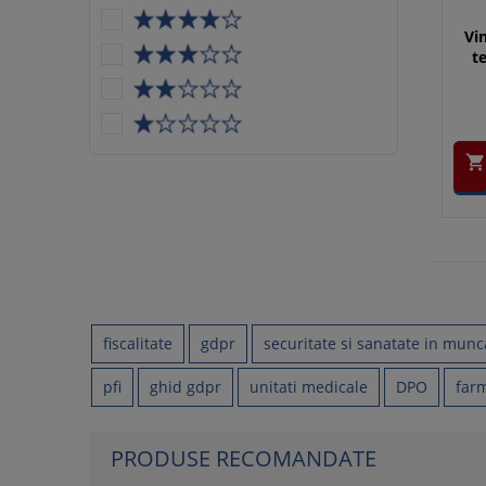
Vi
t

fiscalitate
gdpr
securitate si sanatate in munc
pfi
ghid gdpr
unitati medicale
DPO
farm
PRODUSE RECOMANDATE