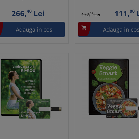
266,
40
Lei
111,
00
L
172,
05
Lei

Adauga in cos
Adauga in co