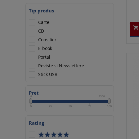
Tip produs
Carte

CD
Consilier
E-book
Portal
Reviste si Newslettere
Stick USB
Pret
0
2500
0
25
50
75
100
Rating