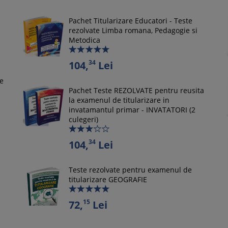
Pachet Titularizare Educatori - Teste
rezolvate Limba romana, Pedagogie si
Metodica
34
104,
Lei
le
Pachet Teste REZOLVATE pentru reusita
la examenul de titularizare in
invatamantul primar - INVATATORI (2
culegeri)
34
104,
Lei
Teste rezolvate pentru examenul de
titularizare GEOGRAFIE
15
72,
Lei