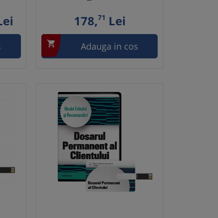
ei
178,
71
Lei

s
Adauga in cos