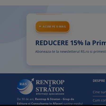
ACUM PE E-MAIL
REDUCERE 15% la Pr
Aboneaza-te la newsletterul RS.ro si prime
DESPRE
Cine su
De 30 de ani,
Rentrop & Straton - Grup de
Cum co
Editura si Consultanta in Afaceri
sustine mediul