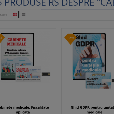
6 PRODUSE RS DESPRE "CA
isare:


u
-35%
abinete medicale. Fiscalitate
Ghid GDPR pentru unitat
aplicata
medicale