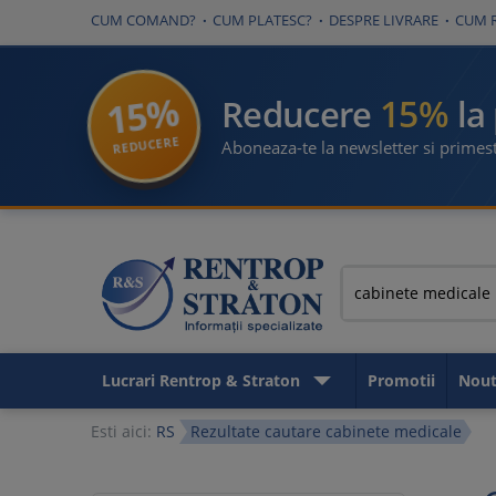
CUM COMAND?
CUM PLATESC?
DESPRE LIVRARE
CUM 
15%
15%
Reducere
la
REDUCERE
Aboneaza-te la newsletter si primest
Lucrari Rentrop & Straton
Promotii
Nout
Esti aici:
RS
Rezultate cautare cabinete medicale