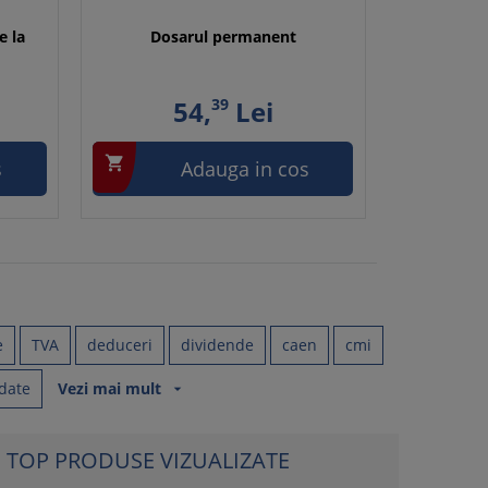
e la
Dosarul permanent
54,
39
Lei

s
Adauga in cos
e
TVA
deduceri
dividende
caen
cmi
date
Vezi mai mult
arrow_drop_down
TOP PRODUSE VIZUALIZATE