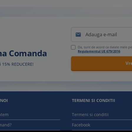

Da, sunt de acord ca datele mele pe
ima Comanda
Regulamentul UE 679/2016
sti 15% REDUCERE!
 NOI
TERMENI SI CONDITII
ntem
Termeni si conditii
mand?
Facebook