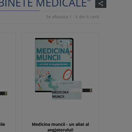
BINETE MEDICALE"
share
Se afiseaza 1 - 6 din 6 carti
ile
Medicina muncii - un aliat al
angjatorului!