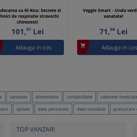
ndecarea cu Ki-Kou: Secrete si
Veggie Smart - Unda verd
ehnici de respiratie stravechi
sanatate!
chinezesti
101,
01
Lei
71,
04
Lei

Adauga in cos
Adauga in co
a
sanatate
alimentatie
contabilitate
cabinete medical
acii
spitale
date personale
date sensibile
prelucrare 
TOP VANZARI