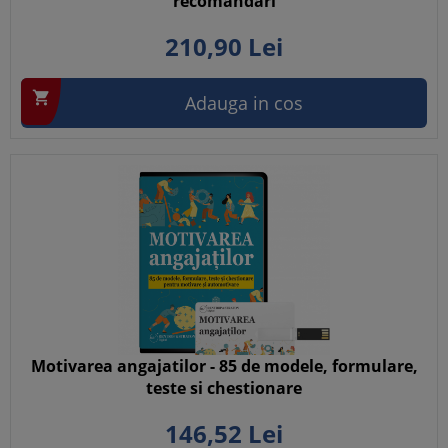
recomandari
210,
90
Lei

Adauga in cos
Motivarea angajatilor - 85 de modele, formulare,
teste si chestionare
146,
52
Lei