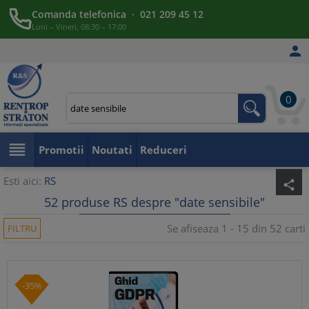
Comanda telefonica · 021 209 45 12
Luni – Vineri, 08:30 – 17:00

0

Promotii
Noutati
Reduceri
Esti aici:
RS
share
52 produse RS despre "date sensibile"
Se afiseaza 1 - 15 din 52 carti
FILTRU
-35%