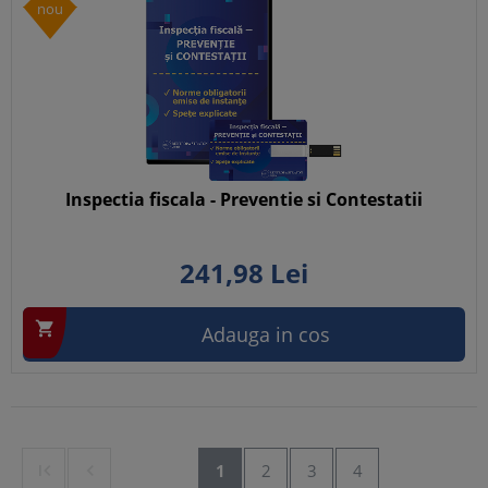
nou
Inspectia fiscala - Preventie si Contestatii
241,
98
Lei

Adauga in cos


1
2
3
4