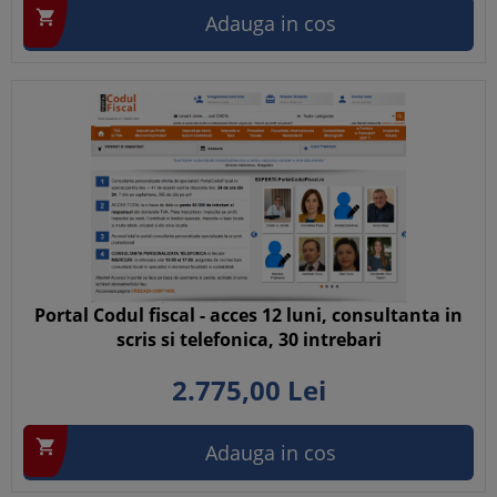

Adauga in cos
Portal Codul fiscal - acces 12 luni, consultanta in
scris si telefonica, 30 intrebari
2.775,
00
Lei

Adauga in cos