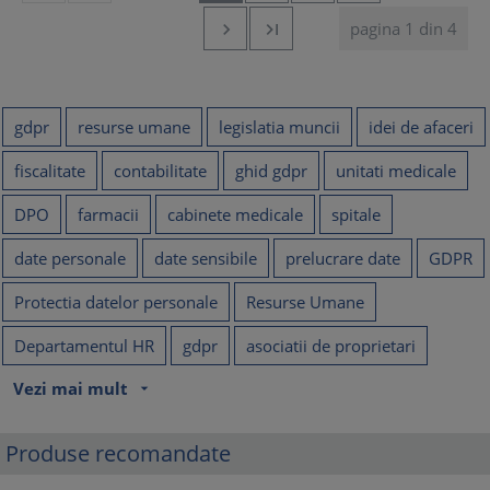
pagina 1 din 4


gdpr
resurse umane
legislatia muncii
idei de afaceri
fiscalitate
contabilitate
ghid gdpr
unitati medicale
DPO
farmacii
cabinete medicale
spitale
date personale
date sensibile
prelucrare date
GDPR
Protectia datelor personale
Resurse Umane
Departamentul HR
gdpr
asociatii de proprietari
Vezi mai mult
arrow_drop_down
Produse recomandate