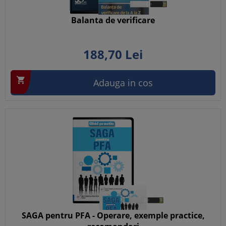
Balanta de verificare
188,
70
Lei

Adauga in cos
SAGA pentru PFA - Operare, exemple practice,