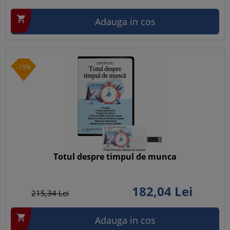

Adauga in cos
-15%
Totul despre timpul de munca
182,
04
Lei
215,
34
Lei

Adauga in cos