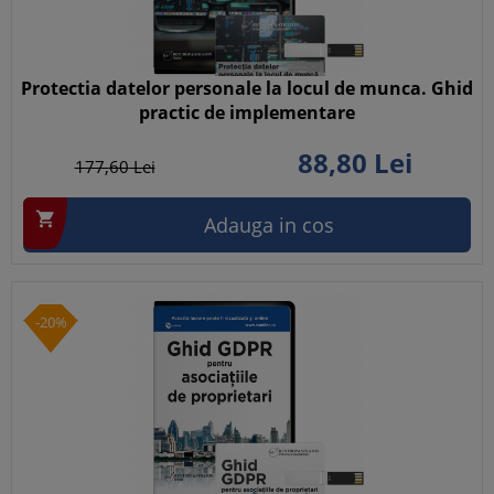
Protectia datelor personale la locul de munca. Ghid
practic de implementare
88,
80
Lei
177,
60
Lei

Adauga in cos
-20%