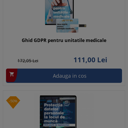
Ghid GDPR pentru unitatile medicale
111,
00
Lei
172,
05
Lei

Adauga in cos
-50%