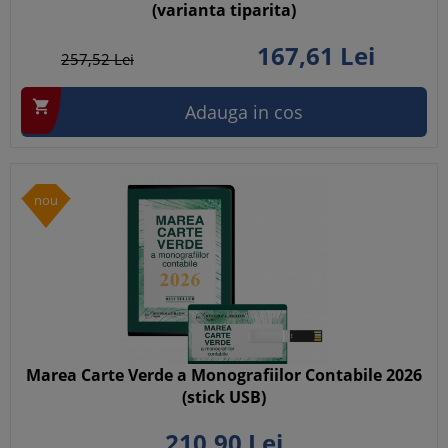
(varianta tiparita)
167,
61
Lei
257,
52
Lei

Adauga in cos
nou
Marea Carte Verde a Monografiilor Contabile 2026
(stick USB)
210,
90
Lei