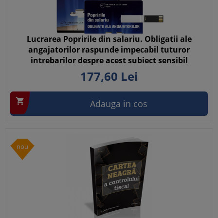
Lucrarea Popririle din salariu. Obligatii ale
angajatorilor raspunde impecabil tuturor
intrebarilor despre acest subiect sensibil
177,
60
Lei

Adauga in cos
nou