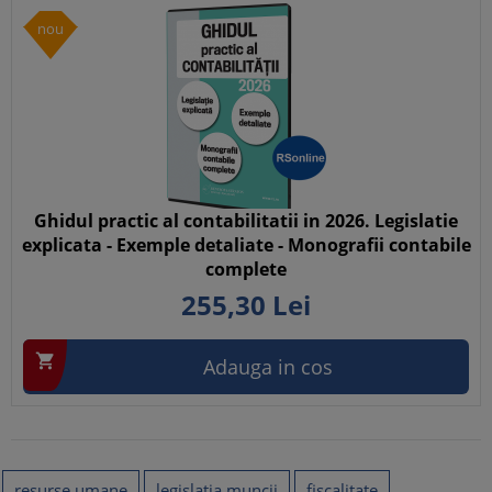
nou
Ghidul practic al contabilitatii in 2026. Legislatie
explicata - Exemple detaliate - Monografii contabile
complete
255,
30
Lei

Adauga in cos
resurse umane
legislatia muncii
fiscalitate