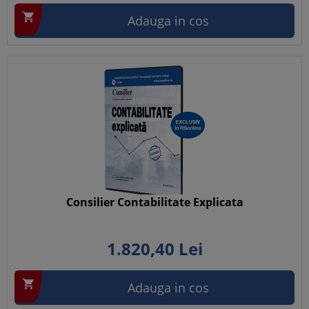

Adauga in cos
Consilier Contabilitate Explicata
1.820,
40
Lei

Adauga in cos