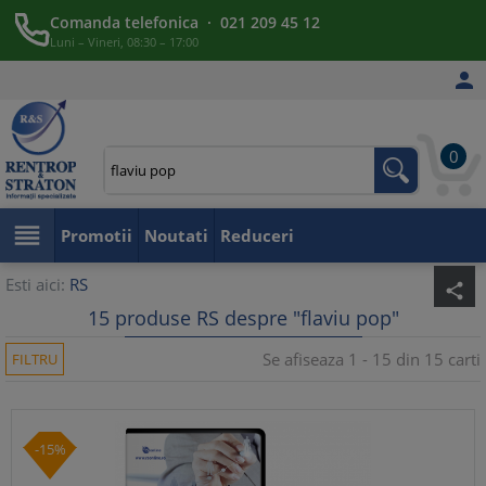
Comanda telefonica · 021 209 45 12
Luni – Vineri, 08:30 – 17:00

0

Promotii
Noutati
Reduceri
Esti aici:
RS
share
15 produse RS despre "flaviu pop"
Se afiseaza 1 - 15 din 15 carti
FILTRU
-15%