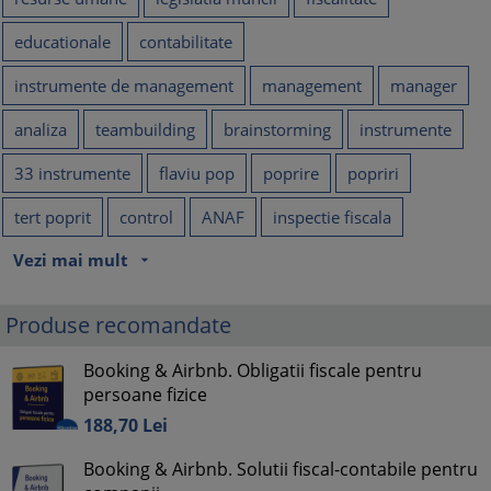
educationale
contabilitate
instrumente de management
management
manager
analiza
teambuilding
brainstorming
instrumente
33 instrumente
flaviu pop
poprire
popriri
tert poprit
control
ANAF
inspectie fiscala
Vezi mai mult
arrow_drop_down
Produse recomandate
Booking & Airbnb. Obligatii fiscale pentru
persoane fizice
188,
70
Lei
Booking & Airbnb. Solutii fiscal-contabile pentru