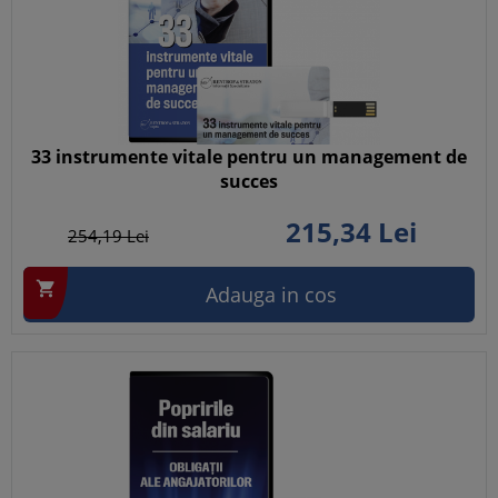
33 instrumente vitale pentru un management de
succes
215,
34
Lei
254,
19
Lei

Adauga in cos