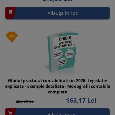

Adauga in cos
-36%
Ghidul practic al contabilitatii in 2026. Legislatie
explicata - Exemple detaliate - Monografii contabile
complete
163,
17
Lei
255,
30
Lei

Adauga in cos