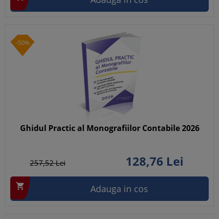
-50%
Ghidul Practic al Monografiilor Contabile 2026
128,
76
Lei
257,
52
Lei

Adauga in cos