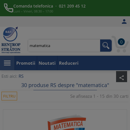
Comanda telefonica · 021 209 45 12
Luni – Vineri, 08:30 – 17:00

0

Promotii
Noutati
Reduceri
Esti aici:
RS
share
30 produse RS despre "matematica"
Se afiseaza 1 - 15 din 30 carti
FILTRU