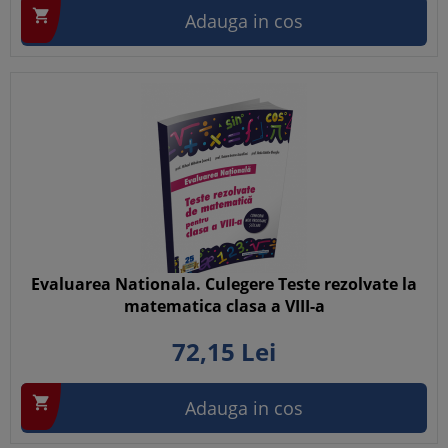

Adauga in cos
Evaluarea Nationala. Culegere Teste rezolvate la
matematica clasa a VIII-a
72,
15
Lei

Adauga in cos