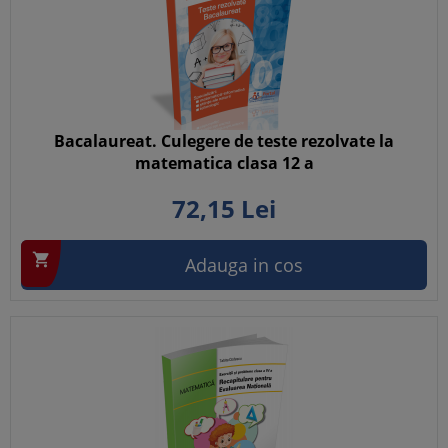
Bacalaureat. Culegere de teste rezolvate la
matematica clasa 12 a
72,
15
Lei

Adauga in cos