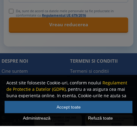
Da, sunt de acord ca datele mele personale sa fie prelucrate in
conformitate cu
Regulamentul UE 679/2016
DESPRE NOI
TERMENI SI CONDITII
Cine suntem
Termeni si conditii
Cum comand?
Facebook
Acest site foloseste Cookie-uri, conform noului
Regulament
de Protectie a Datelor (GDPR)
, pentru a va asigura cea mai
Cum platesc?
Contact
buna experienta online. In esenta, Cookie-urile ne ajuta sa
imbunatatim continutul de pe site, oferindu-va dvs.,
Cum returnez
Politica de confidentialitate
Accept toate
cititorul, o experienta online personalizata si mult mai
rapida. Ele sunt folosite doar de site-ul nostru si partenerii
©
Administrează
Refuză toate
A.N.P.C.
nostri de incredere. Click
AICI
pentru detalii despre politica
2008
de Cookie-uri.
-
2026 Rentrop & Straton
Toate drepturile rezervate