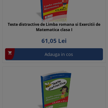
Teste distractive de Limba romana si Exercitii de
Matematica clasa I
61,
05
Lei

Adauga in cos