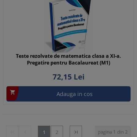
Teste rezolvate de matematica clasa a XI-a.
Pregatire pentru Bacalaureat (M1)
72,
15
Lei

Adauga in cos
pagina 1 din 2


1
2
