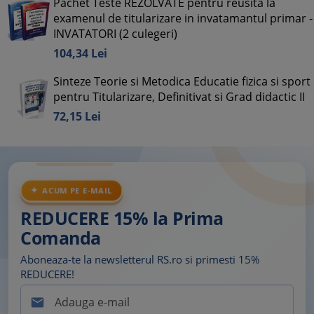
Pachet Teste REZOLVATE pentru reusita la
examenul de titularizare in invatamantul primar -
INVATATORI (2 culegeri)
104,
34
Lei
Sinteze Teorie si Metodica Educatie fizica si sport
pentru Titularizare, Definitivat si Grad didactic II
72,
15
Lei
ACUM PE E-MAIL
REDUCERE 15% la Prima
Comanda
Aboneaza-te la newsletterul RS.ro si primesti 15%
REDUCERE!
