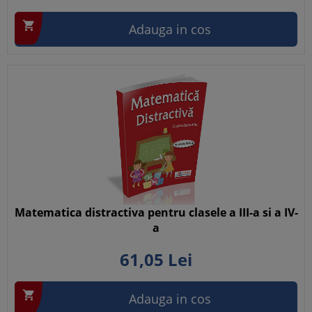

Adauga in cos
Matematica distractiva pentru clasele a III-a si a IV-
a
61,
05
Lei

Adauga in cos