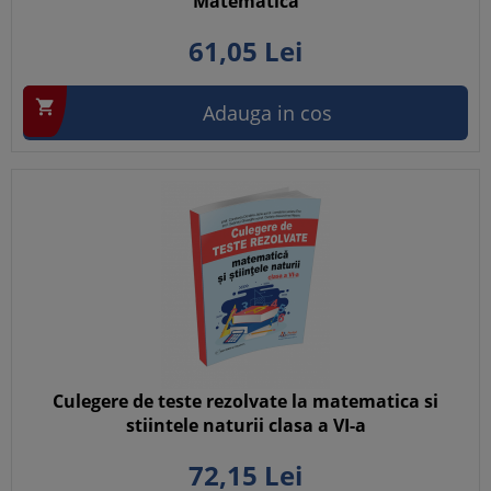
Matematica
61,
05
Lei

Adauga in cos
Culegere de teste rezolvate la matematica si
stiintele naturii clasa a VI-a
72,
15
Lei