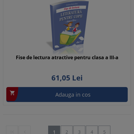
Fise de lectura atractive pentru clasa a III-a
61,
05
Lei

Adauga in cos


1
2
3
4
5