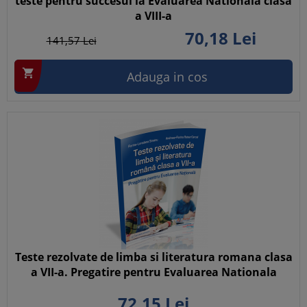
teste pentru succesul la Evaluarea Nationala clasa
a VIII-a
70,
18
Lei
141,
57
Lei

Adauga in cos
Teste rezolvate de limba si literatura romana clasa
a VII-a. Pregatire pentru Evaluarea Nationala
72,
15
Lei