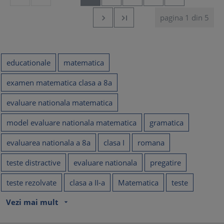
pagina 1 din 5


educationale
matematica
examen matematica clasa a 8a
evaluare nationala matematica
model evaluare nationala matematica
gramatica
evaluarea nationala a 8a
clasa I
romana
teste distractive
evaluare nationala
pregatire
teste rezolvate
clasa a II-a
Matematica
teste
Vezi mai mult
arrow_drop_down