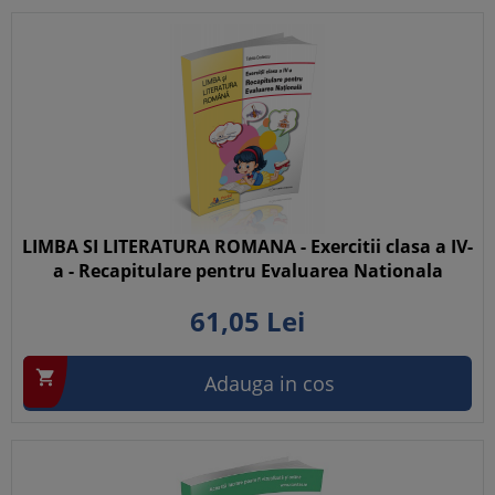
LIMBA SI LITERATURA ROMANA - Exercitii clasa a IV-
a - Recapitulare pentru Evaluarea Nationala
61,
05
Lei

Adauga in cos