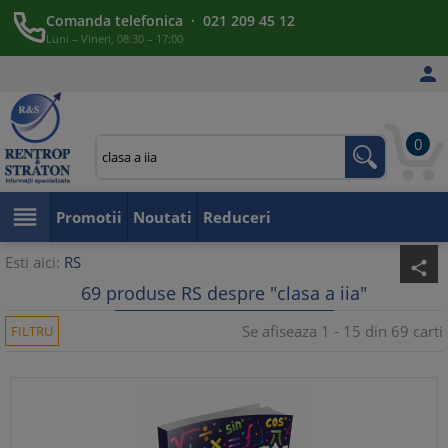
Comanda telefonica · 021 209 45 12
Luni – Vineri, 08:30 – 17:00

0

Promotii
Noutati
Reduceri
Esti aici:
RS
share
69 produse RS despre "clasa a iia"
Se afiseaza 1 - 15 din 69 carti
FILTRU