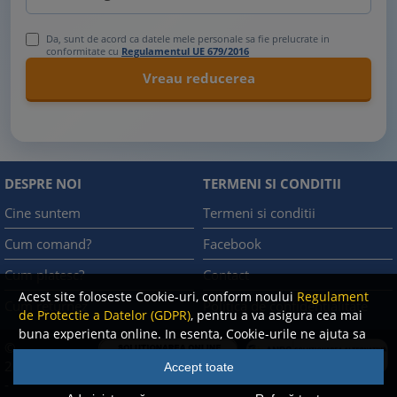
Da, sunt de acord ca datele mele personale sa fie prelucrate in
conformitate cu
Regulamentul UE 679/2016
DESPRE NOI
TERMENI SI CONDITII
Cine suntem
Termeni si conditii
Cum comand?
Facebook
Cum platesc?
Contact
Acest site foloseste Cookie-uri, conform noului
Regulament
Cum returnez
Politica de confidentialitate
de Protectie a Datelor (GDPR)
, pentru a va asigura cea mai
buna experienta online. In esenta, Cookie-urile ne ajuta sa
©
imbunatatim continutul de pe site, oferindu-va dvs.,
A.N.P.C.
2008
Accept toate
cititorul, o experienta online personalizata si mult mai
-
rapida. Ele sunt folosite doar de site-ul nostru si partenerii