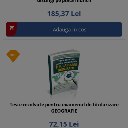
distingi pe piata muncii
185,
37
Lei

Adauga in cos
nou
Teste rezolvate pentru examenul de titularizare
GEOGRAFIE
72,
15
Lei