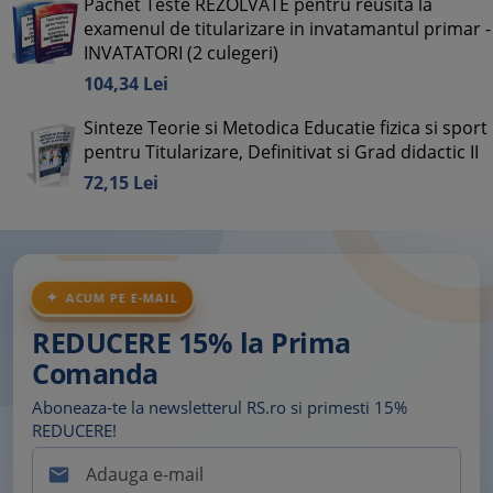
Pachet Teste REZOLVATE pentru reusita la
examenul de titularizare in invatamantul primar -
INVATATORI (2 culegeri)
104,
34
Lei
Sinteze Teorie si Metodica Educatie fizica si sport
pentru Titularizare, Definitivat si Grad didactic II
72,
15
Lei
ACUM PE E-MAIL
REDUCERE 15% la Prima
Comanda
Aboneaza-te la newsletterul RS.ro si primesti 15%
REDUCERE!
