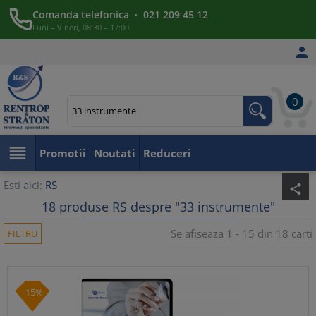
Comanda telefonica · 021 209 45 12
Luni – Vineri, 08:30 – 17:00

0

Promotii
Noutati
Reduceri
Esti aici:
RS
share
18 produse RS despre "33 instrumente"
Se afiseaza 1 - 15 din 18 carti
FILTRU
-15%