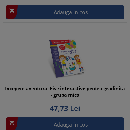

Adauga in cos
Incepem aventura! Fise interactive pentru gradinita
- grupa mica
47,
73
Lei

Adauga in cos