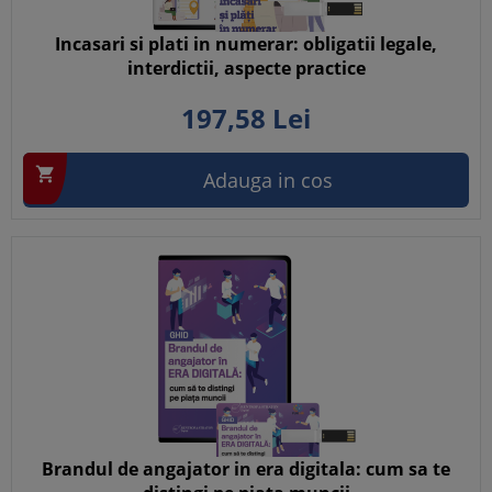
Incasari si plati in numerar: obligatii legale,
interdictii, aspecte practice
197,
58
Lei

Adauga in cos
Brandul de angajator in era digitala: cum sa te