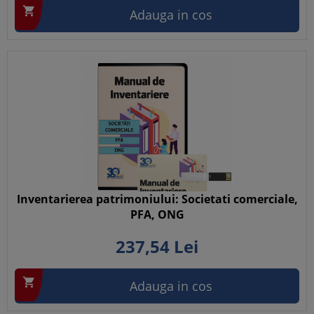

Adauga in cos
Inventarierea patrimoniului: Societati comerciale,
PFA, ONG
237,
54
Lei

Adauga in cos