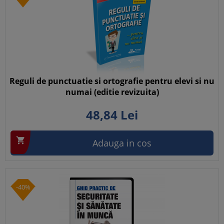
Reguli de punctuatie si ortografie pentru elevi si nu
numai (editie revizuita)
48,
84
Lei

Adauga in cos
-40%