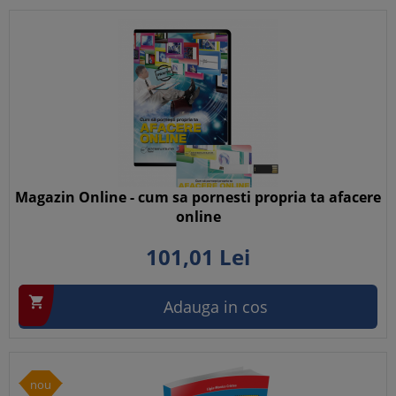
Magazin Online - cum sa pornesti propria ta afacere
online
101,
01
Lei

Adauga in cos
nou