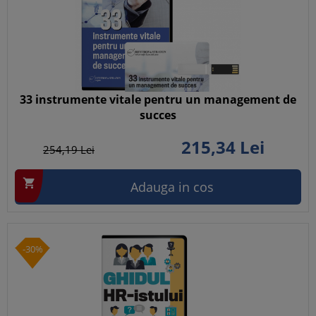
33 instrumente vitale pentru un management de
succes
215,
34
Lei
254,
19
Lei

Adauga in cos
-30%