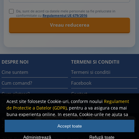
Da, sunt de acord ca datele mele personale sa fie prelucrate in
conformitate cu
Regulamentul UE 679/2016
DESPRE NOI
TERMENI SI CONDITII
Cine suntem
Termeni si conditii
Cum comand?
Facebook
Cum platesc?
Contact
Acest site foloseste Cookie-uri, conform noului
Regulament
Cum returnez
Politica de confidentialitate
de Protectie a Datelor (GDPR)
, pentru a va asigura cea mai
buna experienta online. In esenta, Cookie-urile ne ajuta sa
©
imbunatatim continutul de pe site, oferindu-va dvs.,
A.N.P.C.
2008
Accept toate
cititorul, o experienta online personalizata si mult mai
-
rapida. Ele sunt folosite doar de site-ul nostru si partenerii
Administrează
Refuză toate
2026 Rentrop & Straton
Toate drepturile rezervate