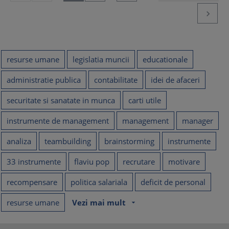

resurse umane
legislatia muncii
educationale
administratie publica
contabilitate
idei de afaceri
securitate si sanatate in munca
carti utile
instrumente de management
management
manager
analiza
teambuilding
brainstorming
instrumente
33 instrumente
flaviu pop
recrutare
motivare
recompensare
politica salariala
deficit de personal
resurse umane
Vezi mai mult
arrow_drop_down