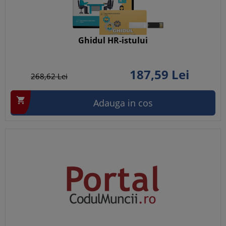
Ghidul HR-istului
187,
59
Lei
268,
62
Lei

Adauga in cos