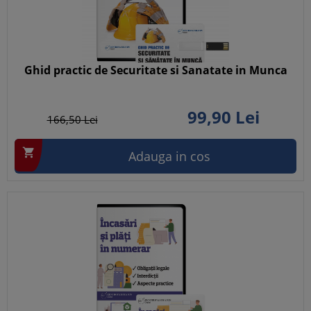
Ghid practic de Securitate si Sanatate in Munca
99,
90
Lei
166,
50
Lei

Adauga in cos