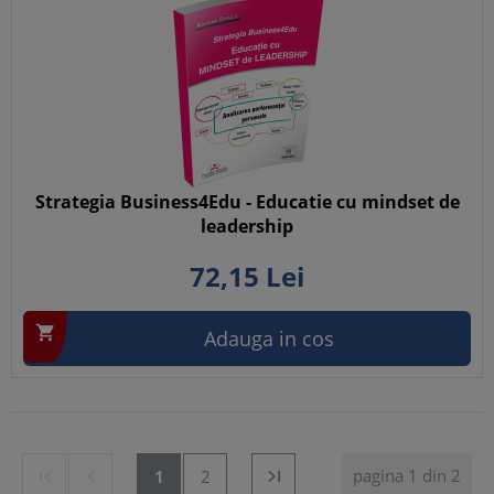
Strategia Business4Edu - Educatie cu mindset de
leadership
72,
15
Lei

Adauga in cos
pagina 1 din 2


1
2
