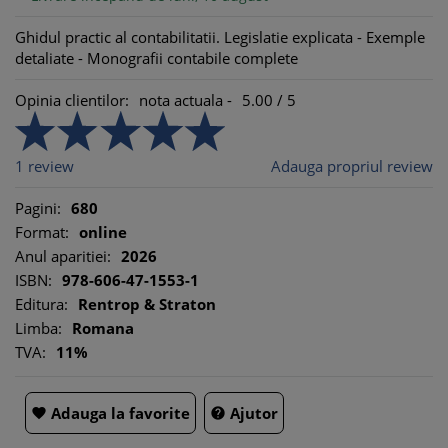
Ghidul practic al contabilitatii. Legislatie explicata - Exemple
detaliate - Monografii contabile complete
Opinia clientilor:
nota actuala -
5.00
/
5
1
review
Adauga propriul review
Pagini:
680
Format:
online
Anul aparitiei:
2026
ISBN:
978-606-47-1553-1
Editura:
Rentrop & Straton
Limba:
Romana
TVA:
11%
Adauga la favorite
Ajutor

