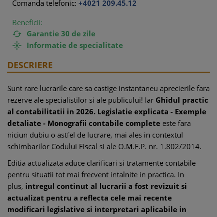
Comanda telefonic:
+4021 209.45.12
Beneficii:
Garantie 30 de zile

Informatie de specialitate

DESCRIERE
Sunt rare lucrarile care sa castige instantaneu aprecierile fara
rezerve ale specialistilor si ale publicului! Iar
Ghidul practic
al contabilitatii in 2026. Legislatie explicata - Exemple
detaliate - Monografii contabile
complete
este fara
niciun dubiu o astfel de lucrare, mai ales in contextul
schimbarilor Codului Fiscal si ale O.M.F.P. nr. 1.802/2014.
Editia actualizata aduce clarificari si tratamente contabile
pentru situatii tot mai frecvent intalnite in practica. In
plus,
intregul continut al lucrarii a fost revizuit si
actualizat pentru a reflecta cele mai recente
modificari legislative si interpretari aplicabile in