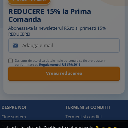
ACUM PE E-MAIL
REDUCERE 15% la Prima
Comanda
Aboneaza-te la newsletterul RS.ro si primesti 15%
REDUCERE!

Da, sunt de acord ca datele mele personale sa fie prelucrate in
conformitate cu
Regulamentul UE 679/2016
DESPRE NOI
TERMENI SI CONDITII
Cine suntem
Termeni si conditii
Cum comand?
Facebook
Acest site foloseste Cookie-uri, conform noului
Regulament