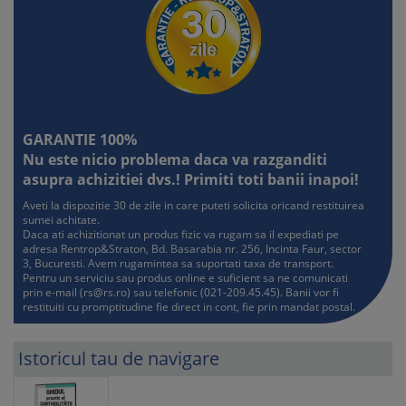
GARANTIE 100%
Nu este nicio problema daca va razganditi
asupra achizitiei dvs.! Primiti toti banii inapoi!
Aveti la dispozitie 30 de zile in care puteti solicita oricand restituirea
sumei achitate.
Daca ati achizitionat un produs fizic va rugam sa il expediati pe
adresa Rentrop&Straton, Bd. Basarabia nr. 256, Incinta Faur, sector
3, Bucuresti. Avem rugamintea sa suportati taxa de transport.
Pentru un serviciu sau produs online e suficient sa ne comunicati
prin e-mail (
rs@rs.ro
) sau telefonic (021-209.45.45). Banii vor fi
restituiti cu promptitudine fie direct in cont, fie prin mandat postal.
Istoricul tau de navigare