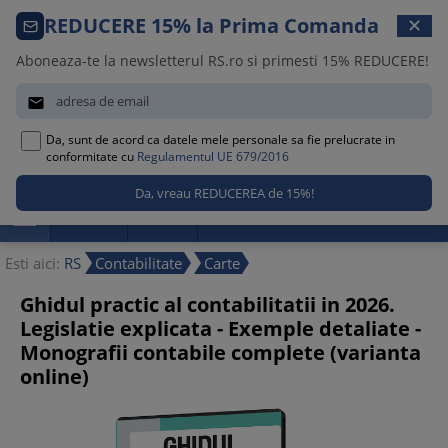
Comanda telefonica · 021 209 45 12
REDUCERE 15% la Prima Comanda
✕
Luni – Vineri, 08:30 – 17:00
Aboneaza-te la newsletterul RS.ro si primesti 15% REDUCERE!


Da, sunt de acord ca datele mele personale sa fie prelucrate in
0
conformitate cu
Regulamentul UE 679/2016

Promotii
Noutati
Reduceri
Esti aici:
RS
Contabilitate
Carte
Ghidul practic al contabilitatii in 2026.
Legislatie explicata - Exemple detaliate -
Monografii contabile complete (varianta
online)