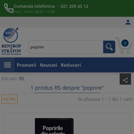
Comanda telefonica · 021 209 45 12
Luni – Vineri, 08:30 – 17:00

0

Promotii
Noutati
Reduceri
Esti aici:
RS
share
1 produs RS despre "poprire"
Se afiseaza 1 - 1 din 1 carti
FILTRU