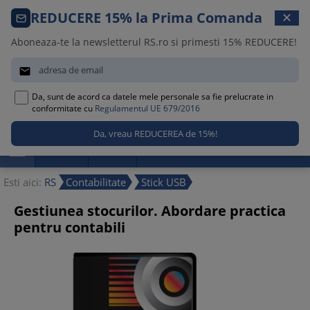
Comanda telefonica · 021 209 45 12
REDUCERE 15% la Prima Comanda
✕
Luni – Vineri, 08:30 – 17:00
Aboneaza-te la newsletterul RS.ro si primesti 15% REDUCERE!


Da, sunt de acord ca datele mele personale sa fie prelucrate in
0
conformitate cu
Regulamentul UE 679/2016

Promotii
Noutati
Reduceri
Esti aici:
RS
Contabilitate
Stick USB
Gestiunea stocurilor. Abordare practica
pentru contabili