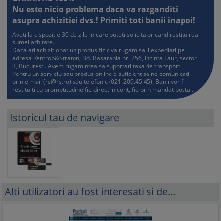
Nu este nicio problema daca va razganditi
asupra achizitiei dvs.! Primiti toti banii inapoi!
Aveti la dispozitie 30 de zile in care puteti solicita oricand restituirea
sumei achitate.
Daca ati achizitionat un produs fizic va rugam sa il expediati pe
adresa Rentrop&Straton, Bd. Basarabia nr. 256, Incinta Faur, sector
3, Bucuresti. Avem rugamintea sa suportati taxa de transport.
Pentru un serviciu sau produs online e suficient sa ne comunicati
prin e-mail (
rs@rs.ro
) sau telefonic (021-209.45.45). Banii vor fi
restituiti cu promptitudine fie direct in cont, fie prin mandat postal.
Istoricul tau de navigare
Alti utilizatori au fost interesati si de...