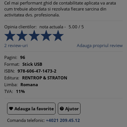
Cel mai performant ghid de contabilitate aplicata va arata
cum trebuie abordata si rezolvata fiecare sarcina din
activitatea dvs. profesionala.
Opinia clientilor:
nota actuala -
5.00
/
5
2
review-uri
Adauga propriul review
Pagini:
96
Format:
Stick USB
ISBN:
978-606-47-1473-2
Editura:
RENTROP & STRATON
Limba:
Romana
TVA:
11%
Adauga la favorite
Ajutor


Comanda telefonic:
+4021 209.45.12