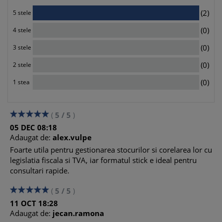
2
(2)
5 stele
0
(0)
4 stele
0
(0)
3 stele
0
(0)
2 stele
0
(0)
1 stea
(
5
/
5
)
05
DEC
08:18
Adaugat de:
alex.vulpe
Foarte utila pentru gestionarea stocurilor si corelarea lor cu
legislatia fiscala si TVA, iar formatul stick e ideal pentru
consultari rapide.
(
5
/
5
)
11
OCT
18:28
Adaugat de:
jecan.ramona