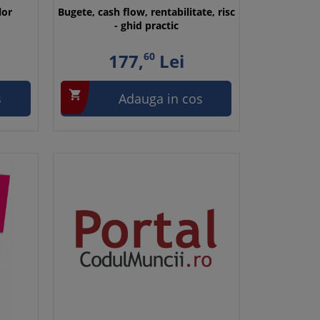
lor
Bugete, cash flow, rentabilitate, risc
- ghid practic
177,
60
Lei

s
Adauga in cos