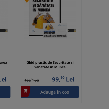
larea
Ghid practic de Securitate si
Sanatate in Munca
ei
99,
90
Lei
166,
50
Lei

s
Adauga in cos