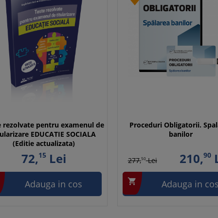
e rezolvate pentru examenul de
Proceduri Obligatorii. Spa
tularizare EDUCATIE SOCIALA
banilor
(Editie actualizata)
72,
15
Lei
210,
90
L
277,
50
Lei

Adauga in cos
Adauga in co