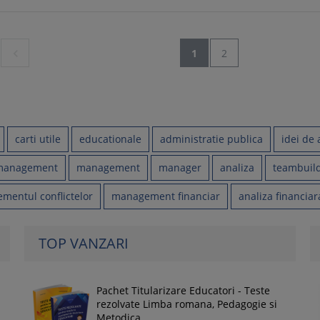

1
2
carti utile
educationale
administratie publica
idei de 
 management
management
manager
analiza
teambuil
mentul conflictelor
management financiar
analiza financiar
TOP VANZARI
Pachet Titularizare Educatori - Teste
rezolvate Limba romana, Pedagogie si
Metodica