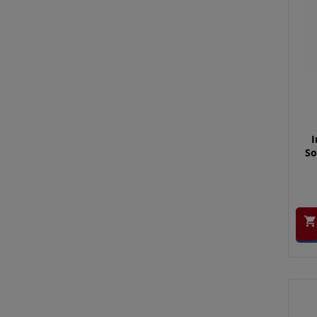
I
So
