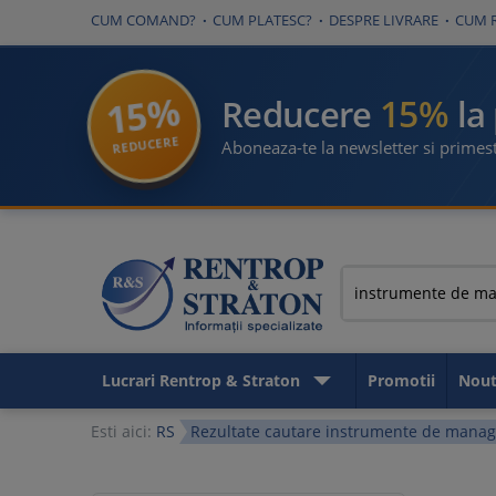
CUM COMAND?
CUM PLATESC?
DESPRE LIVRARE
CUM 
15%
15%
Reducere
la
REDUCERE
Aboneaza-te la newsletter si primest
Lucrari Rentrop & Straton
Promotii
Nout
Esti aici:
RS
Rezultate cautare instrumente de mana