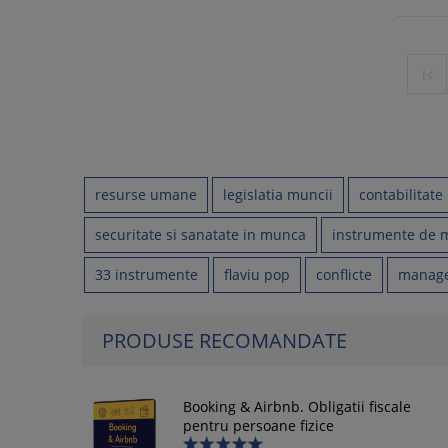

resurse umane
legislatia muncii
contabilitate
securitate si sanatate in munca
instrumente de
33 instrumente
flaviu pop
conflicte
manage
PRODUSE RECOMANDATE
Booking & Airbnb. Obligatii fiscale
pentru persoane fizice