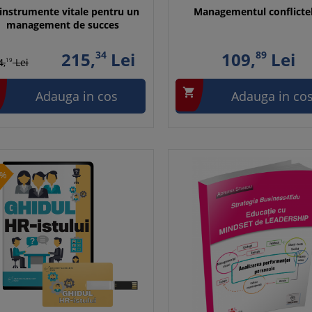
 instrumente vitale pentru un
Managementul conflicte
management de succes
215,
34
Lei
109,
89
Lei
4,
19
Lei

Adauga in cos
Adauga in co
0%