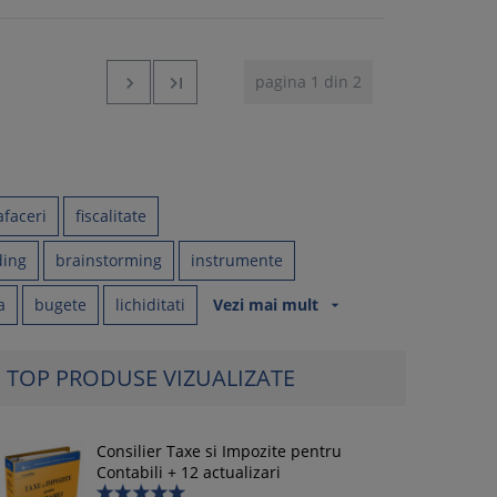
pagina 1 din 2


afaceri
fiscalitate
ding
brainstorming
instrumente
a
bugete
lichiditati
Vezi mai mult
arrow_drop_down
TOP PRODUSE VIZUALIZATE
Consilier Taxe si Impozite pentru
Contabili + 12 actualizari