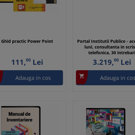
Ghid practic Power Point
Portal Institutii Publice - a
luni, consultanta in scris
telefonica, 30 intrebar
111,
00
Lei
3.219,
00
Lei

Adauga in cos
Adauga in co