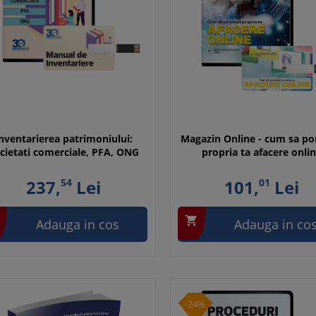
nventarierea patrimoniului:
Magazin Online - cum sa po
cietati comerciale, PFA, ONG
propria ta afacere onli
237,
54
Lei
101,
01
Lei

Adauga in cos
Adauga in co
-24%