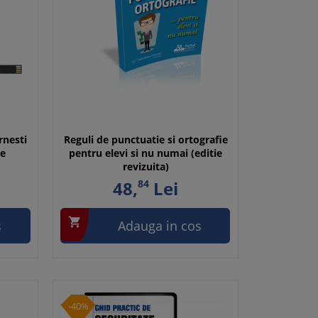
rnesti
Reguli de punctuatie si ortografie
ne
pentru elevi si nu numai (editie
revizuita)
48,
84
Lei

s
Adauga in cos
-40%