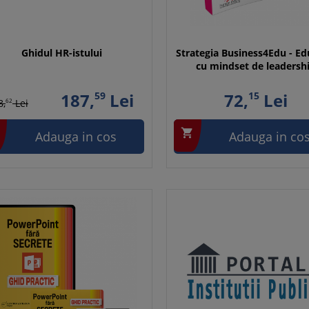
Ghidul HR-istului
Strategia Business4Edu - Ed
cu mindset de leadersh
187,
59
Lei
72,
15
Lei
8,
62
Lei

Adauga in cos
Adauga in co