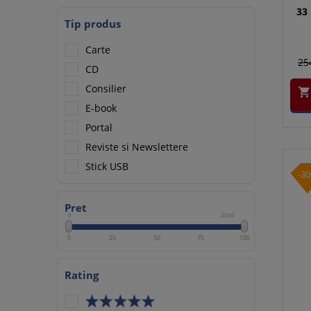
33
Tip produs
Carte
25
CD
Consilier

E-book
Portal
Reviste si Newslettere
Stick USB
-3
Pret
0
2500
0
25
50
75
100
Rating