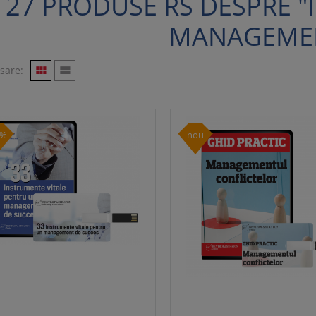
27 PRODUSE RS DESPRE 
MANAGEME
isare:


5%
nou