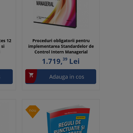
cces 12
Proceduri obligatorii pentru
 si
implementarea Standardelor de
i
Control Intern Managerial
1.719,
39
Lei

s
Adauga in cos
nou