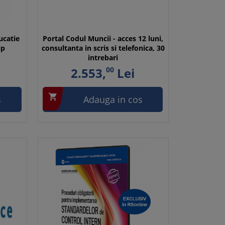
ucatie
Portal Codul Muncii - acces 12 luni,
ip
consultanta in scris si telefonica, 30
intrebari
2.553,
00
Lei

s
Adauga in cos