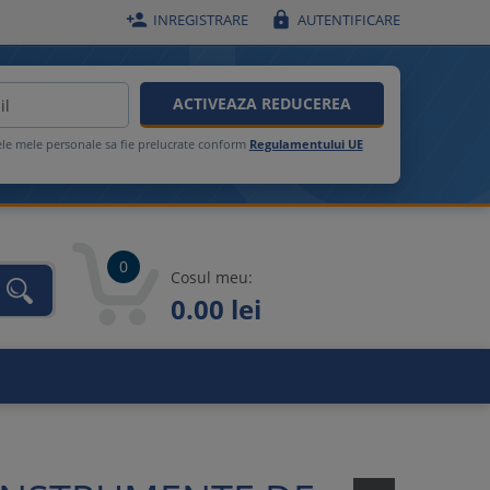


INREGISTRARE
AUTENTIFICARE
ACTIVEAZA REDUCEREA
ele mele personale sa fie prelucrate conform
Regulamentului UE
0
Cosul meu:
0.00 lei
unca