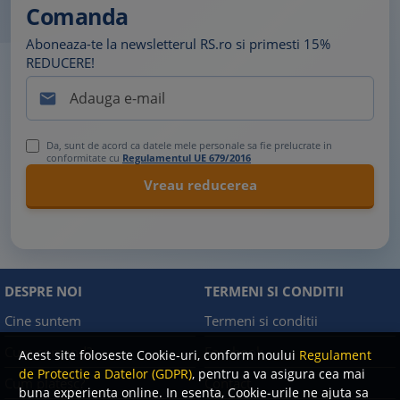
Comanda
Aboneaza-te la newsletterul RS.ro si primesti 15%
REDUCERE!

Da, sunt de acord ca datele mele personale sa fie prelucrate in
conformitate cu
Regulamentul UE 679/2016
DESPRE NOI
TERMENI SI CONDITII
Cine suntem
Termeni si conditii
Cum comand?
Facebook
Acest site foloseste Cookie-uri, conform noului
Regulament
de Protectie a Datelor (GDPR)
, pentru a va asigura cea mai
Cum platesc?
Contact
buna experienta online. In esenta, Cookie-urile ne ajuta sa