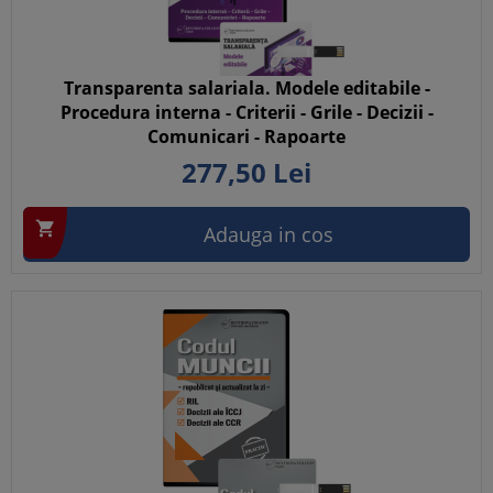
Transparenta salariala. Modele editabile -
Procedura interna - Criterii - Grile - Decizii -
Comunicari - Rapoarte
277,
50
Lei

Adauga in cos