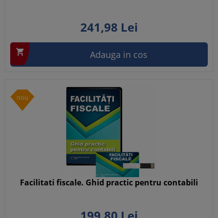
241,
98
Lei

Adauga in cos
nou
Facilitati fiscale. Ghid practic pentru contabili
199,
80
Lei