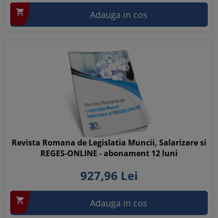

Adauga in cos
Revista Romana de Legislatia Muncii, Salarizare si
REGES-ONLINE - abonament 12 luni
927,
96
Lei

Adauga in cos