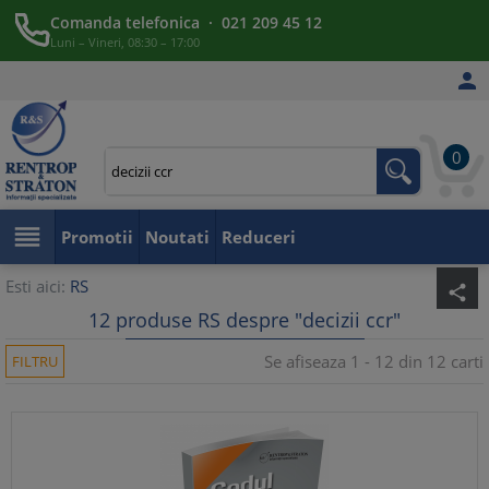
Comanda telefonica · 021 209 45 12
Luni – Vineri, 08:30 – 17:00

0

Promotii
Noutati
Reduceri
Esti aici:
RS
share
12 produse RS despre "decizii ccr"
Se afiseaza 1 - 12 din 12 carti
FILTRU