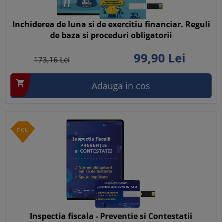
Inchiderea de luna si de exercitiu financiar. Reguli
de baza si proceduri obligatorii
99,
90
Lei
173,
16
Lei

Adauga in cos
nou
Inspectia fiscala - Preventie si Contestatii