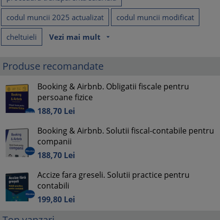
codul muncii 2025 actualizat
codul muncii modificat
cheltuieli
Vezi mai mult
arrow_drop_down
Produse recomandate
Booking & Airbnb. Obligatii fiscale pentru
persoane fizice
188,
70
Lei
Booking & Airbnb. Solutii fiscal-contabile pentru
companii
188,
70
Lei
Accize fara greseli. Solutii practice pentru
contabili
199,
80
Lei
Top vanzari