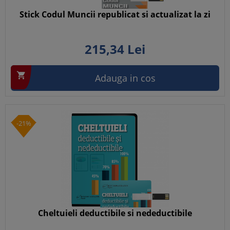
Stick Codul Muncii republicat si actualizat la zi
215,
34
Lei

Adauga in cos
-21%
Cheltuieli deductibile si nedeductibile