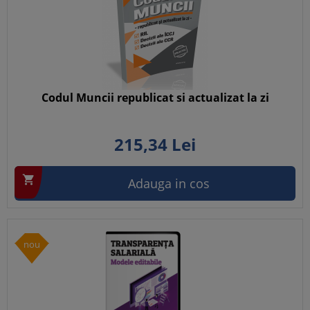
Codul Muncii republicat si actualizat la zi
215,
34
Lei

Adauga in cos
nou