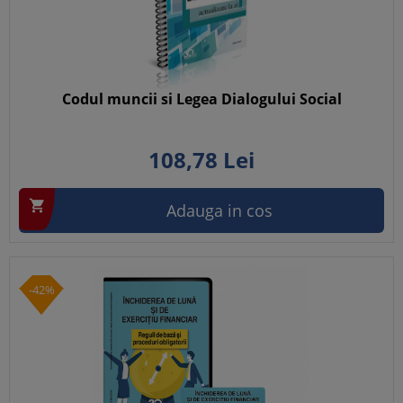
Codul muncii si Legea Dialogului Social
108,
78
Lei

Adauga in cos
-42%