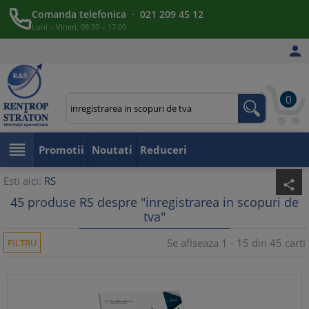
Comanda telefonica · 021 209 45 12
Luni – Vineri, 08:30 – 17:00

0

Promotii
Noutati
Reduceri
Esti aici:
RS
share
45 produse RS despre "inregistrarea in scopuri de
tva"
Se afiseaza 1 - 15 din 45 carti
FILTRU