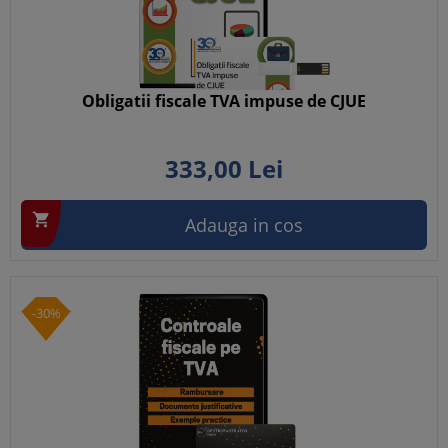
Obligatii fiscale TVA impuse de CJUE
333,
00
Lei

Adauga in cos
-30%