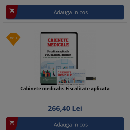

Adauga in cos
nou
Cabinete medicale. Fiscalitate aplicata
266,
40
Lei

Adauga in cos