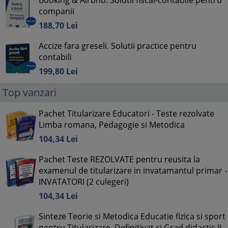
Booking & Airbnb. Solutii fiscal-contabile pentru
companii
188,
70
Lei
Accize fara greseli. Solutii practice pentru
contabili
199,
80
Lei
Top vanzari
Pachet Titularizare Educatori - Teste rezolvate
Limba romana, Pedagogie si Metodica
104,
34
Lei
Pachet Teste REZOLVATE pentru reusita la
examenul de titularizare in invatamantul primar -
INVATATORI (2 culegeri)
104,
34
Lei
Sinteze Teorie si Metodica Educatie fizica si sport
pentru Titularizare, Definitivat si Grad didactic II