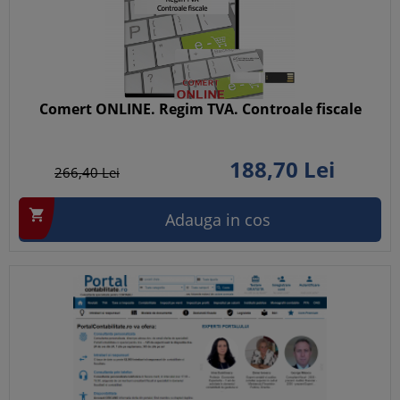
Comert ONLINE. Regim TVA. Controale fiscale
188,
70
Lei
266,
40
Lei

Adauga in cos