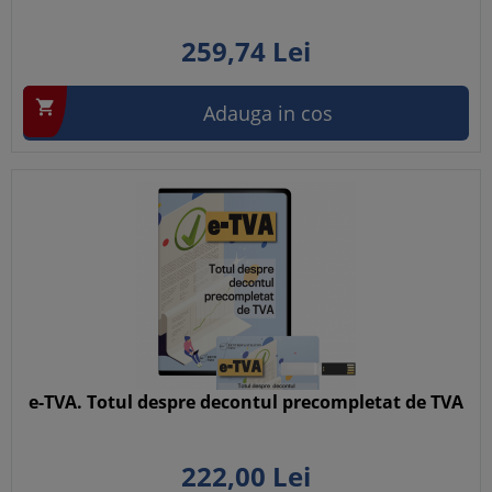
259,
74
Lei

Adauga in cos
e-TVA. Totul despre decontul precompletat de TVA
222,
00
Lei