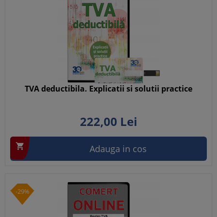
TVA deductibila. Explicatii si solutii practice
222,
00
Lei

Adauga in cos
-29%