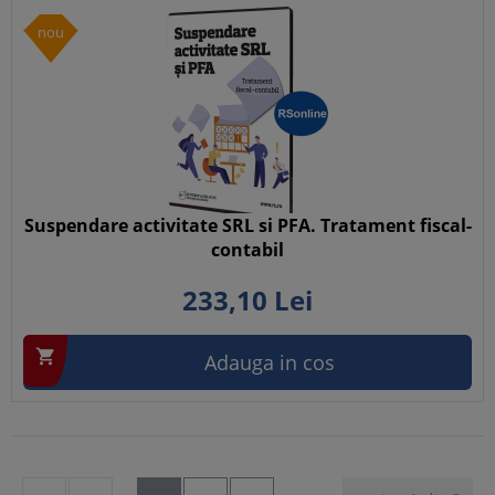
nou
Suspendare activitate SRL si PFA. Tratament fiscal-
contabil
233,
10
Lei

Adauga in cos