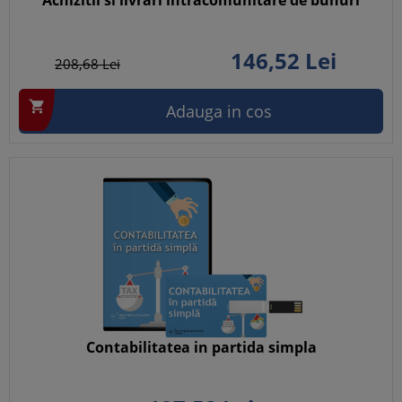
Achizitii si livrari intracomunitare de bunuri
146,
52
Lei
208,
68
Lei

Adauga in cos
Contabilitatea in partida simpla