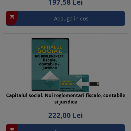
197,
58
Lei

Adauga in cos
Capitalul social. Noi reglementari fiscale, contabile
si juridice
222,
00
Lei
