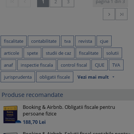
pagina 1 din 3


1
2
3


fiscalitate
contabilitate
tva
revista
cjue
articole
spete
studii de caz
fiscalitate
solutii
anaf
inspectie fiscala
control fiscal
CJUE
TVA
jurisprudenta
obligatii fiscale
Vezi mai mult
arrow_drop_down
Produse recomandate
Booking & Airbnb. Obligatii fiscale pentru
persoane fizice
188,
70
Lei