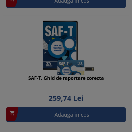
Adauga in cos
SAF-T. Ghid de raportare corecta
259,
74
Lei

Adauga in cos