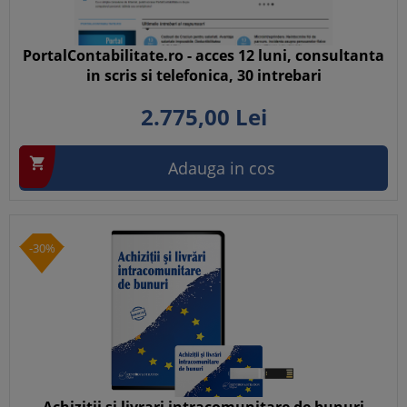
PortalContabilitate.ro - acces 12 luni, consultanta
in scris si telefonica, 30 intrebari
2.775,
00
Lei

Adauga in cos
-30%