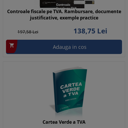
Controale fiscale pe TVA. Rambursare, documente
justificative, exemple practice
138,
75
Lei
197,
58
Lei

Adauga in cos
Cartea Verde a TVA