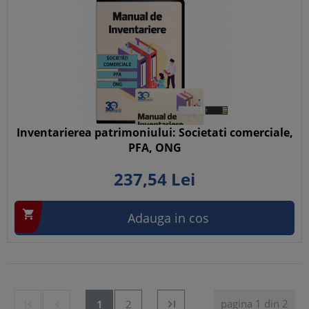
Inventarierea patrimoniului: Societati comerciale,
PFA, ONG
237,
54
Lei

Adauga in cos
pagina 1 din 2


1
2
