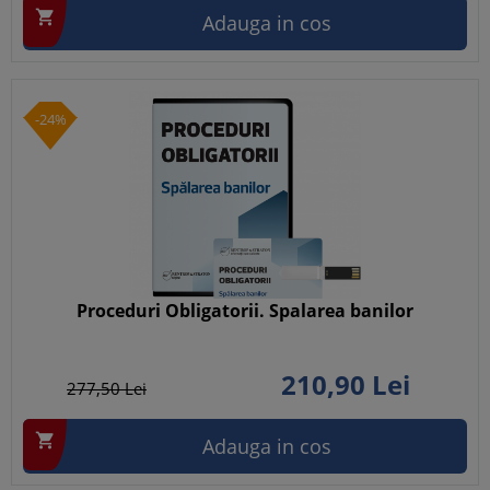

Adauga in cos
-24%
Proceduri Obligatorii. Spalarea banilor
210,
90
Lei
277,
50
Lei

Adauga in cos