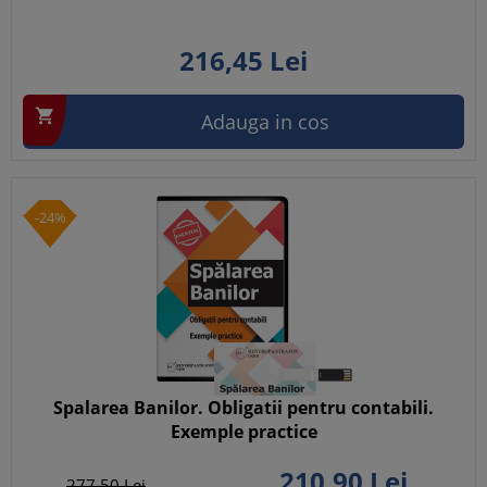
216,
45
Lei

Adauga in cos
-24%
Spalarea Banilor. Obligatii pentru contabili.
Exemple practice
210,
90
Lei
277,
50
Lei