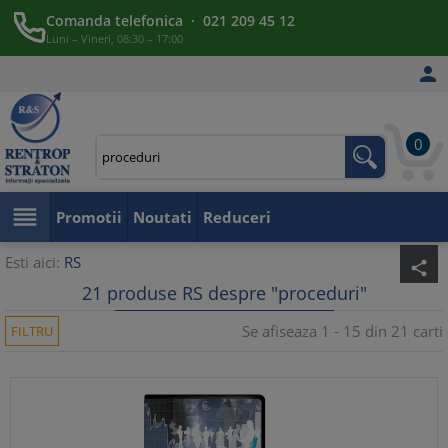
Comanda telefonica · 021 209 45 12
Luni – Vineri, 08:30 – 17:00

0

Promotii
Noutati
Reduceri
Esti aici:
RS
share
21 produse RS despre "proceduri"
Se afiseaza 1 - 15 din 21 carti
FILTRU