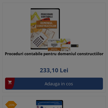
Proceduri contabile pentru domeniul constructiilor
233,
10
Lei

Adauga in cos
-20%