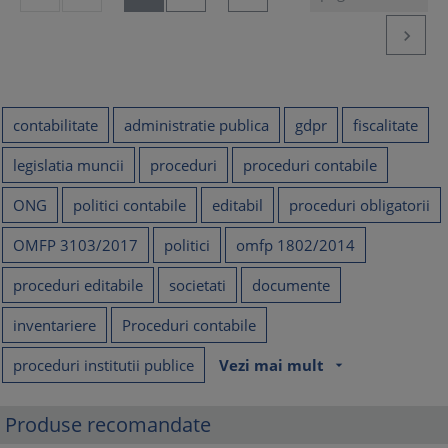

contabilitate
administratie publica
gdpr
fiscalitate
legislatia muncii
proceduri
proceduri contabile
ONG
politici contabile
editabil
proceduri obligatorii
OMFP 3103/2017
politici
omfp 1802/2014
proceduri editabile
societati
documente
inventariere
Proceduri contabile
proceduri institutii publice
Vezi mai mult
arrow_drop_down
Produse recomandate