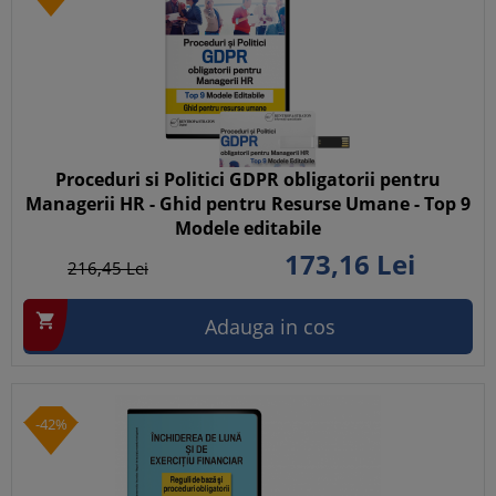
Proceduri si Politici GDPR obligatorii pentru
Managerii HR - Ghid pentru Resurse Umane - Top 9
Modele editabile
173,
16
Lei
216,
45
Lei

Adauga in cos
-42%