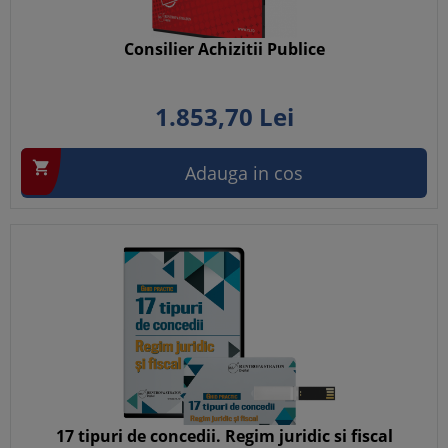
Consilier Achizitii Publice
1.853,
70
Lei

Adauga in cos
17 tipuri de concedii. Regim juridic si fiscal