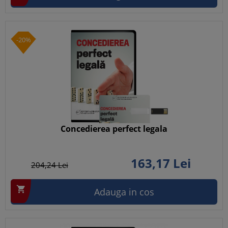
-20%
Concedierea perfect legala
163,
17
Lei
204,
24
Lei

Adauga in cos