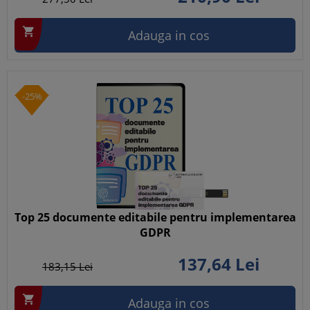

Adauga in cos
-25%
Top 25 documente editabile pentru implementarea
GDPR
137,
64
Lei
183,
15
Lei

Adauga in cos