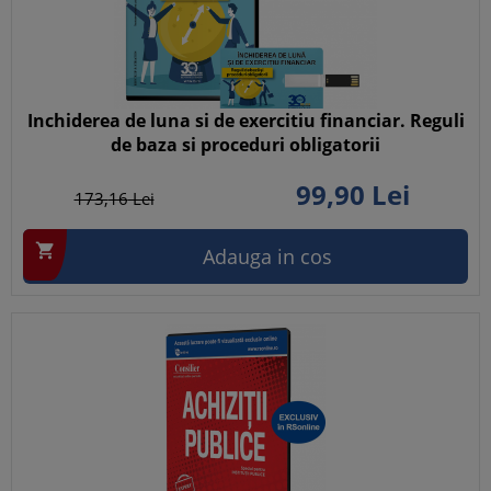
Inchiderea de luna si de exercitiu financiar. Reguli
de baza si proceduri obligatorii
99,
90
Lei
173,
16
Lei

Adauga in cos