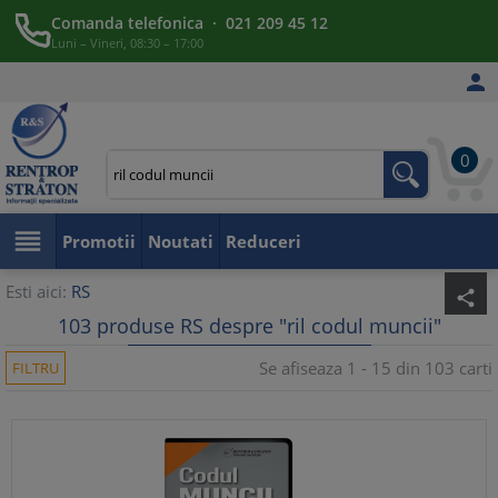
Comanda telefonica · 021 209 45 12
Luni – Vineri, 08:30 – 17:00

0

Promotii
Noutati
Reduceri
Esti aici:
RS
share
103 produse RS despre "ril codul muncii"
Se afiseaza 1 - 15 din 103 carti
FILTRU