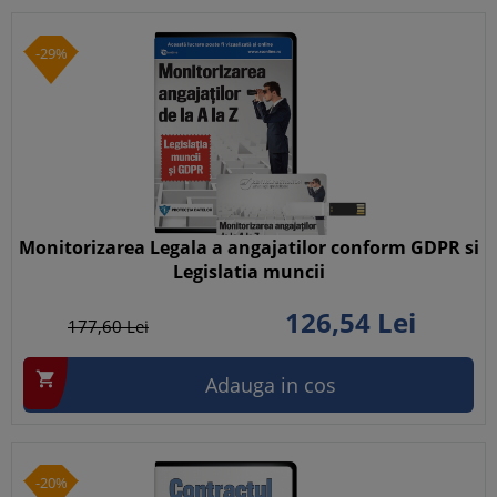
-29%
Monitorizarea Legala a angajatilor conform GDPR si
Legislatia muncii
126,
54
Lei
177,
60
Lei

Adauga in cos
-20%