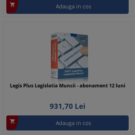

Adauga in cos
Legis Plus Legislatia Muncii - abonament 12 luni
931,
70
Lei

Adauga in cos