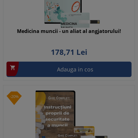
Medicina muncii - un aliat al angjatorului!
178,
71
Lei

Adauga in cos
-20%