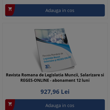

Adauga in cos
Revista Romana de Legislatia Muncii, Salarizare si
REGES-ONLINE - abonament 12 luni
927,
96
Lei

Adauga in cos