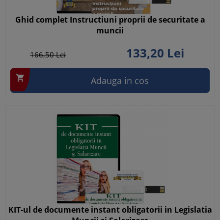
Ghid complet Instructiuni proprii de securitate a
muncii
133,
20
Lei
166,
50
Lei

Adauga in cos
KIT-ul de documente instant obligatorii in Legislatia