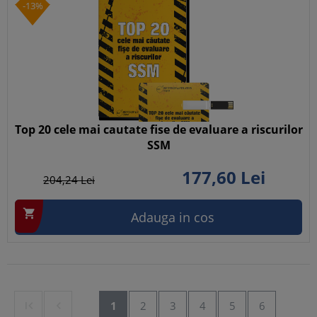
-13%
Top 20 cele mai cautate fise de evaluare a riscurilor
SSM
177,
60
Lei
204,
24
Lei

Adauga in cos


1
2
3
4
5
6