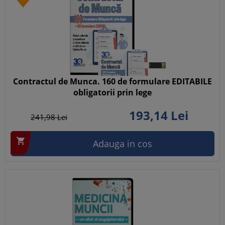
Contractul de Munca. 160 de formulare EDITABILE
obligatorii prin lege
193,
14
Lei
241,
98
Lei

Adauga in cos