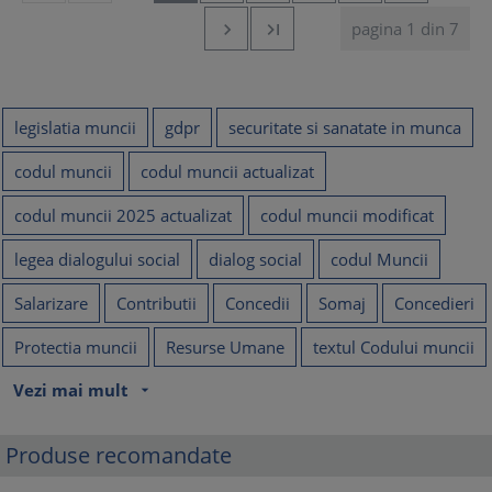
pagina 1 din 7


legislatia muncii
gdpr
securitate si sanatate in munca
codul muncii
codul muncii actualizat
codul muncii 2025 actualizat
codul muncii modificat
legea dialogului social
dialog social
codul Muncii
Salarizare
Contributii
Concedii
Somaj
Concedieri
Protectia muncii
Resurse Umane
textul Codului muncii
Vezi mai mult
arrow_drop_down
Produse recomandate