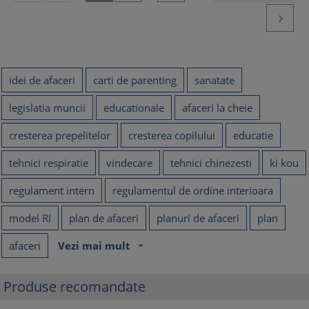

idei de afaceri
carti de parenting
sanatate
legislatia muncii
educationale
afaceri la cheie
cresterea prepelitelor
cresterea copilului
educatie
tehnici respiratie
vindecare
tehnici chinezesti
ki kou
regulament intern
regulamentul de ordine interioara
model RI
plan de afaceri
planuri de afaceri
plan
afaceri
Vezi mai mult
arrow_drop_down
Produse recomandate