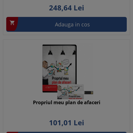
248,
64
Lei

Adauga in cos
Propriul meu plan de afaceri
101,
01
Lei