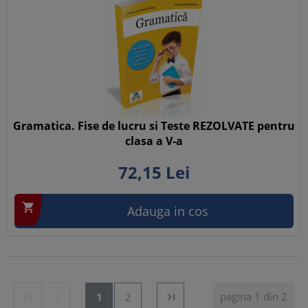
Gramatica. Fise de lucru si Teste REZOLVATE pentru
clasa a V-a
72,
15
Lei

Adauga in cos
pagina 1 din 2


1
2
