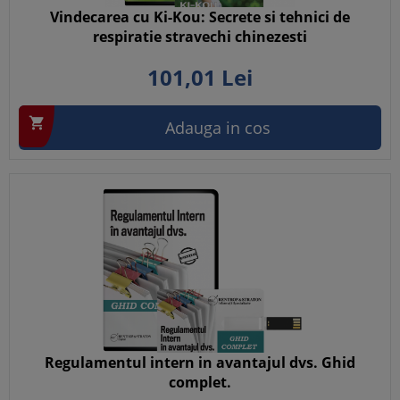
Vindecarea cu Ki-Kou: Secrete si tehnici de
respiratie stravechi chinezesti
101,
01
Lei

Adauga in cos
Regulamentul intern in avantajul dvs. Ghid
complet.