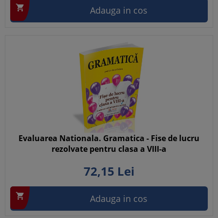

Adauga in cos
Evaluarea Nationala. Gramatica - Fise de lucru
rezolvate pentru clasa a VIII-a
72,
15
Lei

Adauga in cos