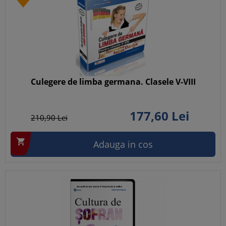
Culegere de limba germana. Clasele V-VIII
177,
60
Lei
210,
90
Lei

Adauga in cos