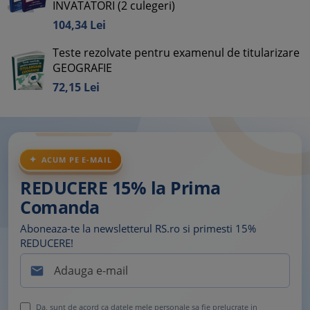
INVATATORI (2 culegeri)
104,
34
Lei
Teste rezolvate pentru examenul de titularizare
GEOGRAFIE
72,
15
Lei
ACUM PE E-MAIL
REDUCERE 15% la Prima
Comanda
Aboneaza-te la newsletterul RS.ro si primesti 15%
REDUCERE!

Da, sunt de acord ca datele mele personale sa fie prelucrate in