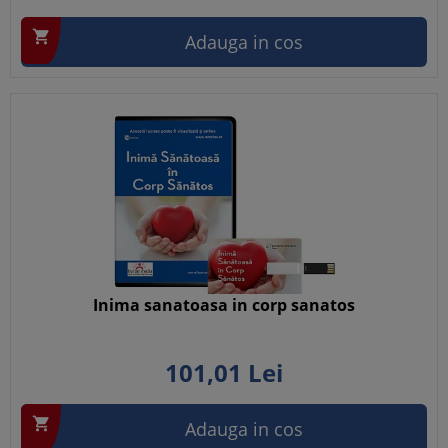

Adauga in cos
Inima sanatoasa in corp sanatos
101,
01
Lei

Adauga in cos