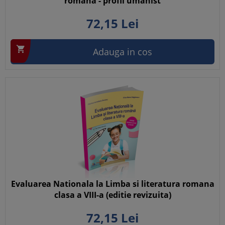
romana - profil umanist
72,
15
Lei

Adauga in cos
Evaluarea Nationala la Limba si literatura romana
clasa a VIII-a (editie revizuita)
72,
15
Lei