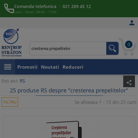
Comanda telefonica · 021 209 45 12
Luni – Vineri, 08:30 – 17:00

0

Promotii
Noutati
Reduceri
Esti aici:
RS
share
25 produse RS despre "cresterea prepelitelor"
Se afiseaza 1 - 15 din 25 carti
FILTRU