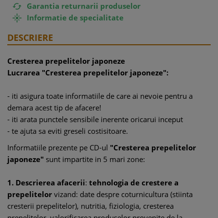
Garantia returnarii produselor

Informatie de specialitate

DESCRIERE
Cresterea prepelitelor japoneze
Lucrarea "Cresterea prepelitelor japoneze":
- iti asigura toate informatiile de care ai nevoie pentru a
demara acest tip de afacere!
- iti arata punctele sensibile inerente oricarui inceput
- te ajuta sa eviti greseli costisitoare.
Informatiile prezente pe CD-ul
"Cresterea prepelitelor
japoneze"
sunt impartite in 5 mari zone:
1. Descrierea afacerii
:
tehnologia de crestere a
prepelitelor
vizand: date despre coturnicultura (stiinta
cresterii prepelitelor), nutritia, fiziologia, cresterea
prepelitelor, valorificarea produselor provenite de la