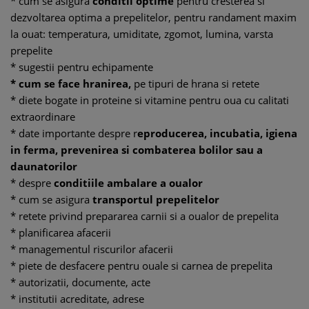
* cum se asigura
conditii optime
pentru cresterea si
dezvoltarea optima a prepelitelor, pentru randament maxim
la ouat: temperatura, umiditate, zgomot, lumina, varsta
prepelite
* sugestii pentru echipamente
* cum se face hranirea,
pe tipuri de hrana si retete
* diete bogate in proteine si vitamine pentru oua cu calitati
extraordinare
* date importante despre r
eproducerea, incubatia, igiena
in ferma, prevenirea si combaterea bolilor sau a
daunatorilor
* despre
conditiile ambalare a oualor
* cum se asigura
transportul prepelitelor
* retete privind prepararea carnii si a oualor de prepelita
* planificarea afacerii
* managementul riscurilor afacerii
* piete de desfacere pentru ouale si carnea de prepelita
* autorizatii, documente, acte
* institutii acreditate, adrese