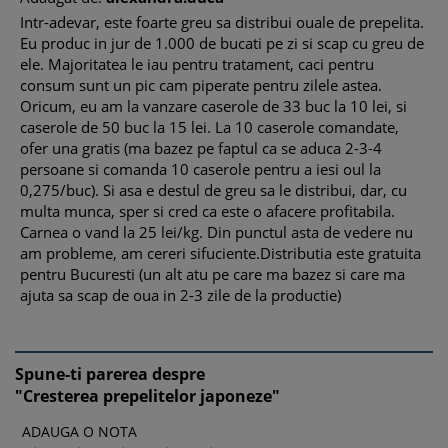
Intr-adevar, este foarte greu sa distribui ouale de prepelita.
Eu produc in jur de 1.000 de bucati pe zi si scap cu greu de
ele. Majoritatea le iau pentru tratament, caci pentru
consum sunt un pic cam piperate pentru zilele astea.
Oricum, eu am la vanzare caserole de 33 buc la 10 lei, si
caserole de 50 buc la 15 lei. La 10 caserole comandate,
ofer una gratis (ma bazez pe faptul ca se aduca 2-3-4
persoane si comanda 10 caserole pentru a iesi oul la
0,275/buc). Si asa e destul de greu sa le distribui, dar, cu
multa munca, sper si cred ca este o afacere profitabila.
Carnea o vand la 25 lei/kg. Din punctul asta de vedere nu
am probleme, am cereri sifuciente.Distributia este gratuita
pentru Bucuresti (un alt atu pe care ma bazez si care ma
ajuta sa scap de oua in 2-3 zile de la productie)
Spune-ti parerea despre
"Cresterea prepelitelor japoneze"
ADAUGA O NOTA