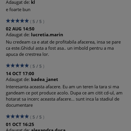
Adaugat de:
kl
e foarte bun
(
5
/
5
)
02
AUG
14:50
Adaugat de:
lucretia.marin
Nu credeam ca e atat de profitabila afacerea, insa se pare
ca este.Ghidul asta a fost asa.. un imbold pentru a ma
apuca de crestrea lor.
(
5
/
5
)
14
OCT
17:00
Adaugat de:
badea_janet
Interesanta aceasta afacere. Eu am un teren la tara si ma
gandeam ce pot produce acolo. Dupa ce am citit cd-ul, am
hotarat sa incerc aceasta afacere... sunt inca la stadiul de
documentare
(
5
/
5
)
01
OCT
16:25
Adaugat de:
alexandra.duca