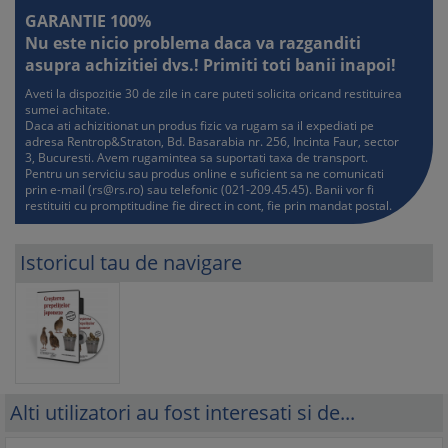
GARANTIE 100%
Nu este nicio problema daca va razganditi
asupra achizitiei dvs.! Primiti toti banii inapoi!
Aveti la dispozitie 30 de zile in care puteti solicita oricand restituirea
sumei achitate.
Daca ati achizitionat un produs fizic va rugam sa il expediati pe
adresa Rentrop&Straton, Bd. Basarabia nr. 256, Incinta Faur, sector
3, Bucuresti. Avem rugamintea sa suportati taxa de transport.
Pentru un serviciu sau produs online e suficient sa ne comunicati
prin e-mail (
rs@rs.ro
) sau telefonic (021-209.45.45). Banii vor fi
restituiti cu promptitudine fie direct in cont, fie prin mandat postal.
Istoricul tau de navigare
Alti utilizatori au fost interesati si de...