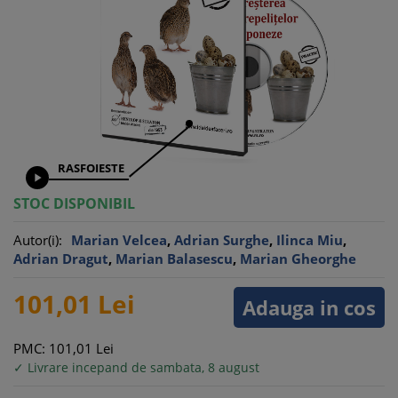
RASFOIESTE

STOC DISPONIBIL
Autor(i):
Marian Velcea
,
Adrian Surghe
,
Ilinca Miu
,
Adrian Dragut
,
Marian Balasescu
,
Marian Gheorghe
101,
01
Lei
Adauga in cos
PMC: 101,
01
Lei
✓ Livrare incepand de sambata, 8 august