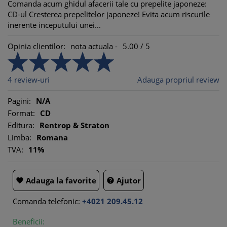
Comanda acum ghidul afacerii tale cu prepelite japoneze:
CD-ul Cresterea prepelitelor japoneze! Evita acum riscurile
inerente inceputului unei...
Opinia clientilor:
nota actuala -
5.00
/
5
4
review-uri
Adauga propriul review
Pagini:
N/A
Format:
CD
Editura:
Rentrop & Straton
Limba:
Romana
TVA:
11%
Adauga la favorite
Ajutor


Comanda telefonic:
+4021 209.45.12
Beneficii: