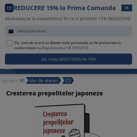
Comanda telefonica · 021 209 45 12
REDUCERE 15% la Prima Comanda
✕
Luni – Vineri, 08:30 – 17:00
Aboneaza-te la newsletterul RS.ro si primesti 15% REDUCERE!


Da, sunt de acord ca datele mele personale sa fie prelucrate in
0
conformitate cu
Regulamentul UE 679/2016

Promotii
Noutati
Reduceri
Esti aici:
RS
Idei de afaceri
CD
Cresterea prepelitelor japoneze