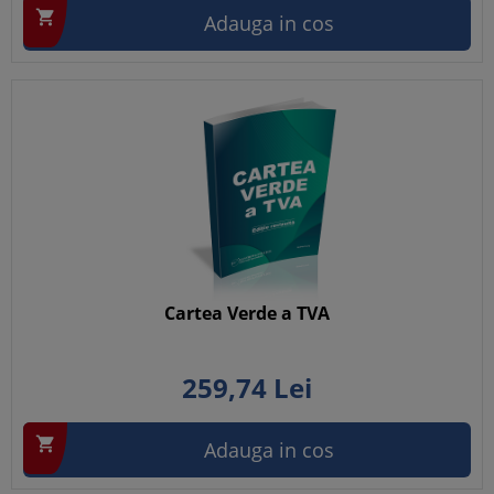

Adauga in cos
Cartea Verde a TVA
259,
74
Lei

Adauga in cos