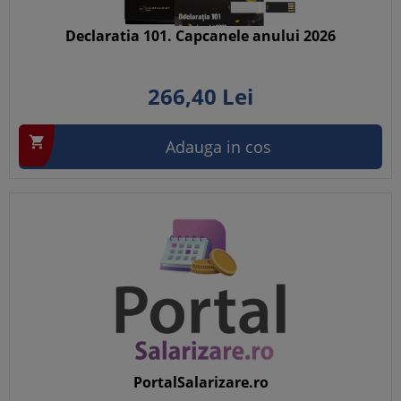
Declaratia 101. Capcanele anului 2026
266,
40
Lei

Adauga in cos
PortalSalarizare.ro