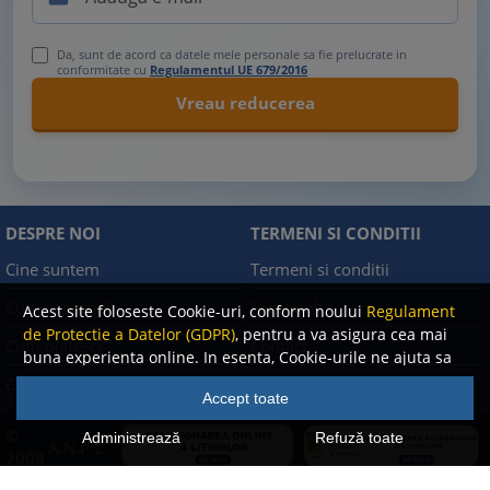
Da, sunt de acord ca datele mele personale sa fie prelucrate in
conformitate cu
Regulamentul UE 679/2016
DESPRE NOI
TERMENI SI CONDITII
Cine suntem
Termeni si conditii
Cum comand?
Facebook
Acest site foloseste Cookie-uri, conform noului
Regulament
de Protectie a Datelor (GDPR)
, pentru a va asigura cea mai
Cum platesc?
Contact
buna experienta online. In esenta, Cookie-urile ne ajuta sa
imbunatatim continutul de pe site, oferindu-va dvs.,
Cum returnez
Politica de confidentialitate
Accept toate
cititorul, o experienta online personalizata si mult mai
rapida. Ele sunt folosite doar de site-ul nostru si partenerii
©
Administrează
Refuză toate
A.N.P.C.
nostri de incredere. Click
AICI
pentru detalii despre politica
2008
de Cookie-uri.
-