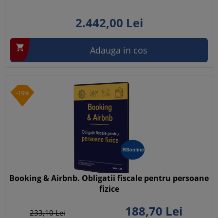
2.442,
00
Lei

Adauga in cos
-19%
Booking & Airbnb. Obligatii fiscale pentru persoane
fizice
188,
70
Lei
233,
10
Lei