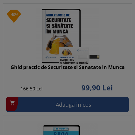
-40%
Ghid practic de Securitate si Sanatate in Munca
99,
90
Lei
166,
50
Lei

Adauga in cos