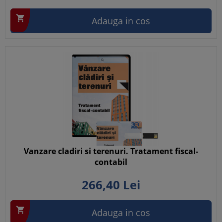

Adauga in cos
Vanzare cladiri si terenuri. Tratament fiscal-
contabil
266,
40
Lei

Adauga in cos