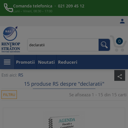
Comanda telefonica · 021 209 45 12
Luni – Vineri, 08:30 – 17:00

0

Promotii
Noutati
Reduceri
Esti aici:
RS
share
15 produse RS despre "declaratii"
Se afiseaza 1 - 15 din 15 carti
FILTRU